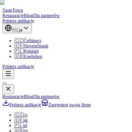
TasteTown
Restauracje
Blog
Dla partnerów
Pobierz aplikację
🇵🇱
pl
🇨🇿
Čeština
cs
🇸🇰
Slovenčina
sk
🇵🇱
Polski
pl
🇬🇧
English
en
Pobierz aplikację
Restauracje
Blog
Dla partnerów
Pobierz aplikację
Zarejestruj swoją firmę
🇨🇿
cs
🇸🇰
sk
🇵🇱
pl
🇬🇧
en