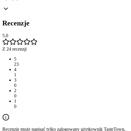
Recenzje
5.0
Z 24 recenzji
5
23
4
1
3
0
2
0
1
0
Recenzję może napisać tylko zalogowany użytkownik TasteTown,