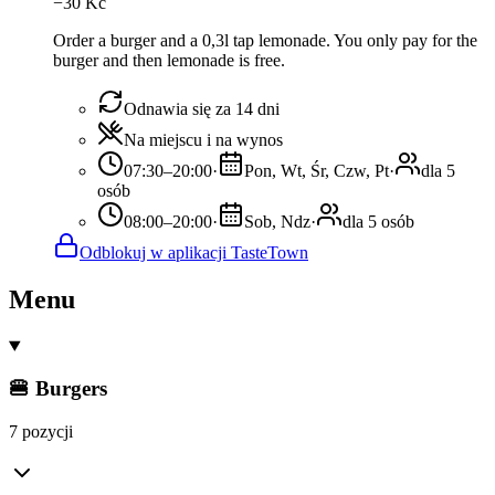
−
30
Kč
Order a burger and a 0,3l tap lemonade. You only pay for the
burger and then lemonade is free.
Odnawia się za 14 dni
Na miejscu i na wynos
07:30–20:00
·
Pon, Wt, Śr, Czw, Pt
·
dla 5
osób
08:00–20:00
·
Sob, Ndz
·
dla 5 osób
Odblokuj w aplikacji TasteTown
Menu
🍔 Burgers
7 pozycji