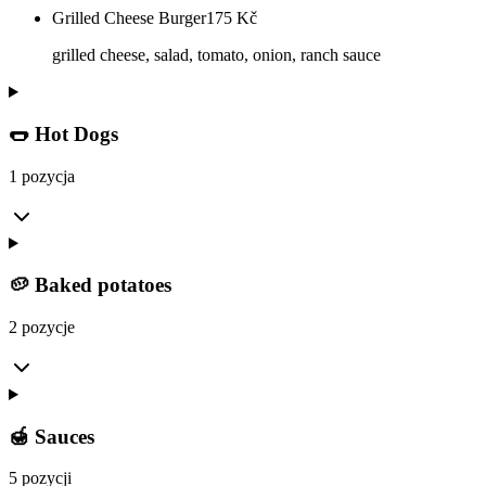
Grilled Cheese Burger
175
Kč
grilled cheese, salad, tomato, onion, ranch sauce
🌭 Hot Dogs
1 pozycja
🥔 Baked potatoes
2 pozycje
🍯 Sauces
5 pozycji