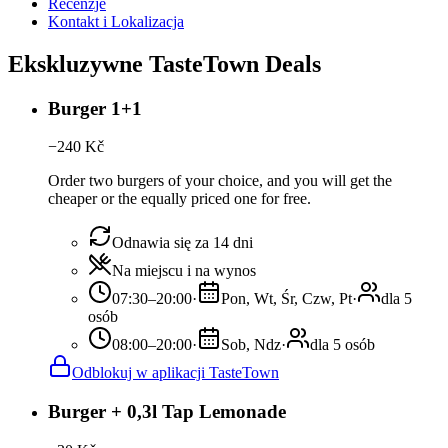
Recenzje
Kontakt i Lokalizacja
Ekskluzywne TasteTown Deals
Burger 1+1
−
240
Kč
Order two burgers of your choice, and you will get the
cheaper or the equally priced one for free.
Odnawia się za 14 dni
Na miejscu i na wynos
07:30–20:00
·
Pon, Wt, Śr, Czw, Pt
·
dla 5
osób
08:00–20:00
·
Sob, Ndz
·
dla 5 osób
Odblokuj w aplikacji TasteTown
Burger + 0,3l Tap Lemonade