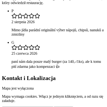
który odwiedził restaurację.
P
2 sierpnia 2026
Mimo jídla parádní originální výber nápojů, chipsů, nanuků a
zmrzliny
G
25 czerwca 2026
paní nám dala pouze malý burger (za 140,-/1ks), ale k tomu
pití zdarma jako kompenzaci 👍
Kontakt i Lokalizacja
Mapa jest wyłączona
Mapa wymaga cookies. Włącz je jednym kliknięciem, a od razu się
załaduje.