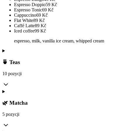
Espresso Doppio
59
Kč
Espresso Tonic
69
Kč
Cappuccino
69
Kč
Flat White
89
Kč
Caffé Latte
89
Kč
Iced coffee
99
Kč
espresso, milk, vanilla ice cream, whipped cream
🍵 Teas
10 pozycji
🌿 Matcha
5 pozycji