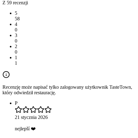
Z 59 recenzji
5
58
4
0
3
0
2
0
1
1
Recenzję może napisać tylko zalogowany użytkownik TasteTown,
który odwiedził restaurację.
P
21 stycznia 2026
nejlepší ❤️