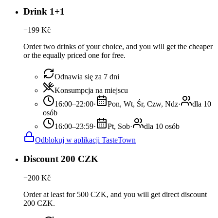
Drink 1+1
−
199
Kč
Order two drinks of your choice, and you will get the cheaper
or the equally priced one for free.
Odnawia się za 7 dni
Konsumpcja na miejscu
16:00–22:00
·
Pon, Wt, Śr, Czw, Ndz
·
dla 10
osób
16:00–23:59
·
Pt, Sob
·
dla 10 osób
Odblokuj w aplikacji TasteTown
Discount 200 CZK
−
200
Kč
Order at least for 500 CZK, and you will get direct discount
200 CZK.