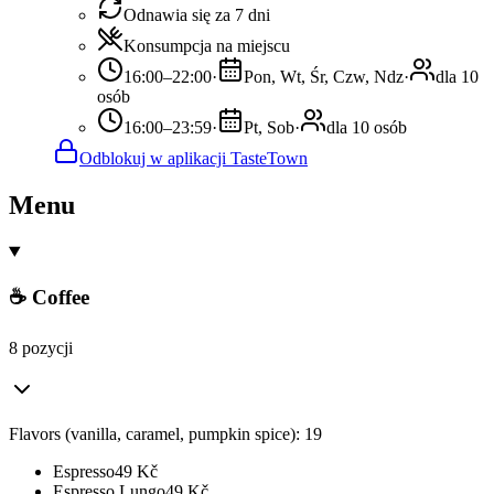
Odnawia się za 7 dni
Konsumpcja na miejscu
16:00–22:00
·
Pon, Wt, Śr, Czw, Ndz
·
dla 10
osób
16:00–23:59
·
Pt, Sob
·
dla 10 osób
Odblokuj w aplikacji TasteTown
Menu
☕ Coffee
8 pozycji
Flavors (vanilla, caramel, pumpkin spice): 19
Espresso
49
Kč
Espresso Lungo
49
Kč