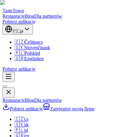
TasteTown
Restauracje
Blog
Dla partnerów
Pobierz aplikację
🇵🇱
pl
🇨🇿
Čeština
cs
🇸🇰
Slovenčina
sk
🇵🇱
Polski
pl
🇬🇧
English
en
Pobierz aplikację
Restauracje
Blog
Dla partnerów
Pobierz aplikację
Zarejestruj swoją firmę
🇨🇿
cs
🇸🇰
sk
🇵🇱
pl
🇬🇧
en