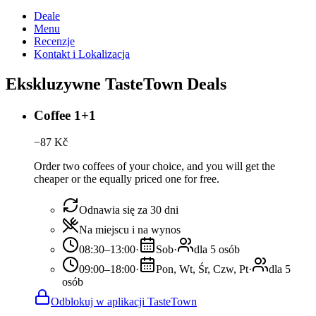
Deale
Menu
Recenzje
Kontakt i Lokalizacja
Ekskluzywne TasteTown Deals
Coffee 1+1
−
87
Kč
Order two coffees of your choice, and you will get the
cheaper or the equally priced one for free.
Odnawia się za 30 dni
Na miejscu i na wynos
08:30–13:00
·
Sob
·
dla 5 osób
09:00–18:00
·
Pon, Wt, Śr, Czw, Pt
·
dla 5
osób
Odblokuj w aplikacji TasteTown