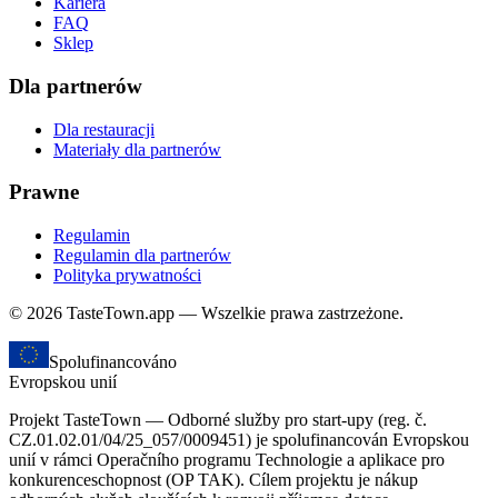
Kariera
FAQ
Sklep
Dla partnerów
Dla restauracji
Materiały dla partnerów
Prawne
Regulamin
Regulamin dla partnerów
Polityka prywatności
© 2026 TasteTown.app — Wszelkie prawa zastrzeżone.
Spolufinancováno
Evropskou unií
Projekt TasteTown — Odborné služby pro start-upy (reg. č.
CZ.01.02.01/04/25_057/0009451) je spolufinancován Evropskou
unií v rámci Operačního programu Technologie a aplikace pro
konkurenceschopnost (OP TAK). Cílem projektu je nákup