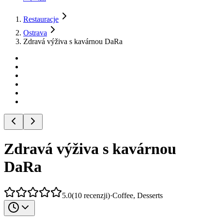
Restauracje
Ostrava
Zdravá výživa s kavárnou DaRa
Zdravá výživa s kavárnou
DaRa
5.0
(
10
recenzji
)
·
Coffee, Desserts