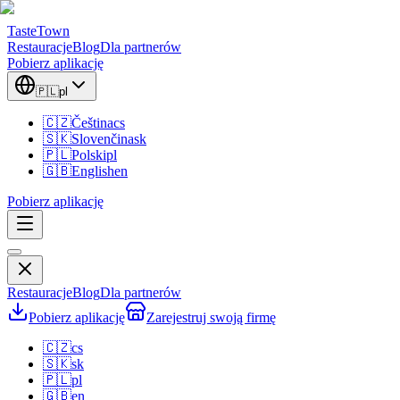
TasteTown
Restauracje
Blog
Dla partnerów
Pobierz aplikację
🇵🇱
pl
🇨🇿
Čeština
cs
🇸🇰
Slovenčina
sk
🇵🇱
Polski
pl
🇬🇧
English
en
Pobierz aplikację
Restauracje
Blog
Dla partnerów
Pobierz aplikację
Zarejestruj swoją firmę
🇨🇿
cs
🇸🇰
sk
🇵🇱
pl
🇬🇧
en