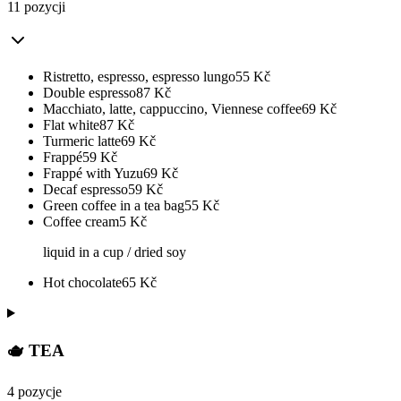
11 pozycji
Ristretto, espresso, espresso lungo
55
Kč
Double espresso
87
Kč
Macchiato, latte, cappuccino, Viennese coffee
69
Kč
Flat white
87
Kč
Turmeric latte
69
Kč
Frappé
59
Kč
Frappé with Yuzu
69
Kč
Decaf espresso
59
Kč
Green coffee in a tea bag
55
Kč
Coffee cream
5
Kč
liquid in a cup / dried soy
Hot chocolate
65
Kč
🫖 TEA
4 pozycje