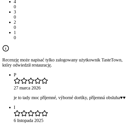
4
0
3
0
2
0
1
0
Recenzję może napisać tylko zalogowany użytkownik TasteTown,
który odwiedził restaurację.
P
27 marca 2026
je to tady moc příjemné, výborné dortíky, příjemná obsluha♥️♥️
I
6 listopada 2025