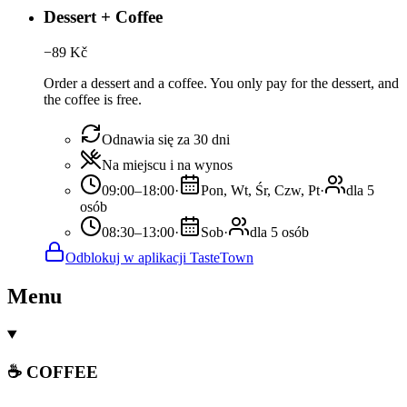
Dessert + Coffee
−
89
Kč
Order a dessert and a coffee. You only pay for the dessert, and
the coffee is free.
Odnawia się za 30 dni
Na miejscu i na wynos
09:00–18:00
·
Pon, Wt, Śr, Czw, Pt
·
dla 5
osób
08:30–13:00
·
Sob
·
dla 5 osób
Odblokuj w aplikacji TasteTown
Menu
☕ COFFEE