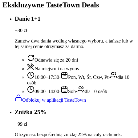
Ekskluzywne TasteTown Deals
Danie 1+1
−
30
zł
Zamów dwa dania według własnego wyboru, a tańsze lub w
tej samej cenie otrzymasz za darmo.
Odnawia się za 20 dni
Na miejscu i na wynos
10:00–17:30
·
Pon, Wt, Śr, Czw, Pt
·
dla 10
osób
09:00–14:00
·
Sob
·
dla 10 osób
Odblokuj w aplikacji TasteTown
Zniżka 25%
−
99
zł
Otrzymasz bezpośrednią zniżkę 25% na cały rachunek.