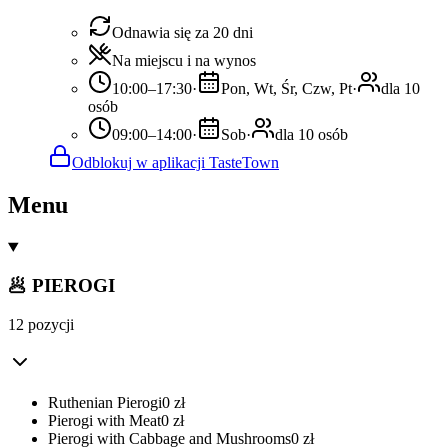
Odnawia się za 20 dni
Na miejscu i na wynos
10:00–17:30
·
Pon, Wt, Śr, Czw, Pt
·
dla 10
osób
09:00–14:00
·
Sob
·
dla 10 osób
Odblokuj w aplikacji TasteTown
Menu
🥟 PIEROGI
12 pozycji
Ruthenian Pierogi
0
zł
Pierogi with Meat
0
zł
Pierogi with Cabbage and Mushrooms
0
zł