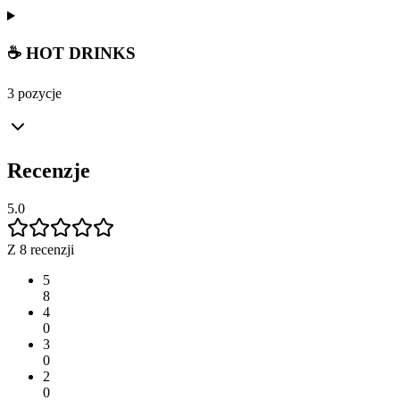
☕ HOT DRINKS
3 pozycje
Recenzje
5.0
Z 8 recenzji
5
8
4
0
3
0
2
0