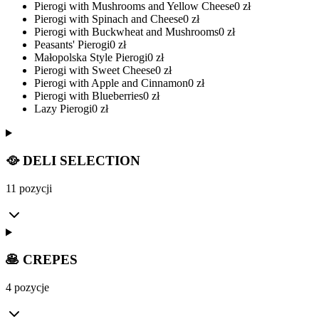
Pierogi with Mushrooms and Yellow Cheese
0
zł
Pierogi with Spinach and Cheese
0
zł
Pierogi with Buckwheat and Mushrooms
0
zł
Peasants' Pierogi
0
zł
Małopolska Style Pierogi
0
zł
Pierogi with Sweet Cheese
0
zł
Pierogi with Apple and Cinnamon
0
zł
Pierogi with Blueberries
0
zł
Lazy Pierogi
0
zł
🥘 DELI SELECTION
11 pozycji
🥞 CREPES
4 pozycje