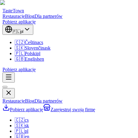
TasteTown
Restauracje
Blog
Dla partnerów
Pobierz aplikację
🇵🇱
pl
🇨🇿
Čeština
cs
🇸🇰
Slovenčina
sk
🇵🇱
Polski
pl
🇬🇧
English
en
Pobierz aplikację
Restauracje
Blog
Dla partnerów
Pobierz aplikację
Zarejestruj swoją firmę
🇨🇿
cs
🇸🇰
sk
🇵🇱
pl
🇬🇧
en