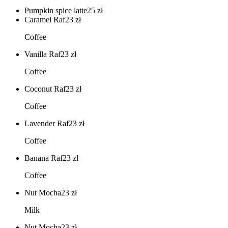
Pumpkin spice latte
25
zł
Caramel Raf
23
zł
Coffee
Vanilla Raf
23
zł
Coffee
Coconut Raf
23
zł
Coffee
Lavender Raf
23
zł
Coffee
Banana Raf
23
zł
Coffee
Nut Mocha
23
zł
Milk
Nut Mocha
23
zł