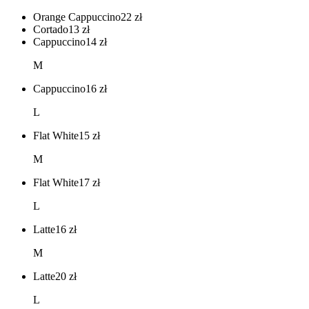
Orange Cappuccino
22
zł
Cortado
13
zł
Cappuccino
14
zł
M
Cappuccino
16
zł
L
Flat White
15
zł
M
Flat White
17
zł
L
Latte
16
zł
M
Latte
20
zł
L