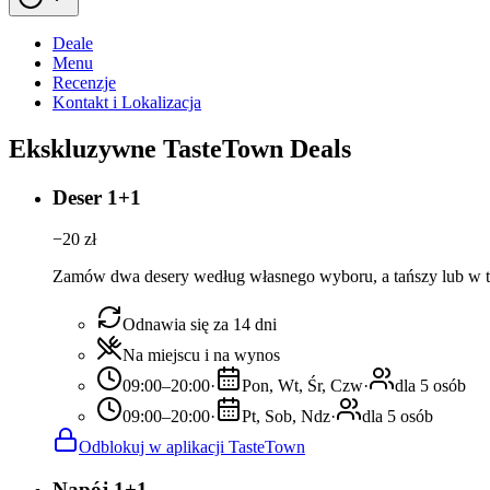
Deale
Menu
Recenzje
Kontakt i Lokalizacja
Ekskluzywne TasteTown Deals
Deser 1+1
−
20
zł
Zamów dwa desery według własnego wyboru, a tańszy lub w te
Odnawia się za 14 dni
Na miejscu i na wynos
09:00–20:00
·
Pon, Wt, Śr, Czw
·
dla 5 osób
09:00–20:00
·
Pt, Sob, Ndz
·
dla 5 osób
Odblokuj w aplikacji TasteTown
Napój 1+1