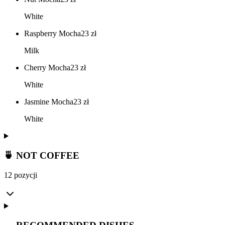
White
Raspberry Mocha
23
zł
Milk
Cherry Mocha
23
zł
White
Jasmine Mocha
23
zł
White
🍵 NOT COFFEE
12 pozycji