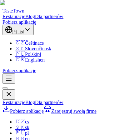
TasteTown
Restauracje
Blog
Dla partnerów
Pobierz aplikację
🇵🇱
pl
🇨🇿
Čeština
cs
🇸🇰
Slovenčina
sk
🇵🇱
Polski
pl
🇬🇧
English
en
Pobierz aplikację
Restauracje
Blog
Dla partnerów
Pobierz aplikację
Zarejestruj swoją firmę
🇨🇿
cs
🇸🇰
sk
🇵🇱
pl
🇬🇧
en