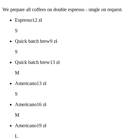
We prepare all coffees on double espresso - single on request.
Espresso
12
zł
S
Quick batch brew
9
zł
S
Quick batch brew
13
zł
M
Americano
13
zł
S
Americano
16
zł
M
Americano
19
zł
L