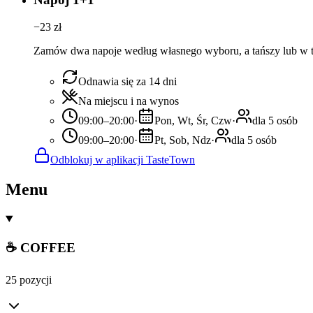
−
23
zł
Zamów dwa napoje według własnego wyboru, a tańszy lub w te
Odnawia się za 14 dni
Na miejscu i na wynos
09:00–20:00
·
Pon, Wt, Śr, Czw
·
dla 5 osób
09:00–20:00
·
Pt, Sob, Ndz
·
dla 5 osób
Odblokuj w aplikacji TasteTown
Menu
☕ COFFEE
25 pozycji