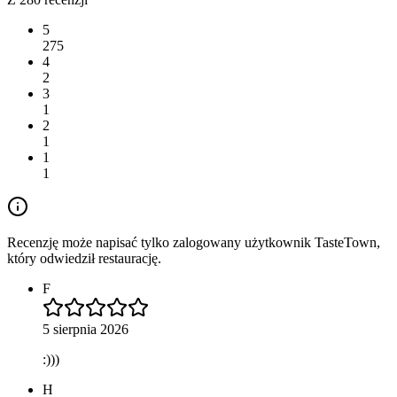
5
275
4
2
3
1
2
1
1
1
Recenzję może napisać tylko zalogowany użytkownik TasteTown,
który odwiedził restaurację.
F
5 sierpnia 2026
:)))
H