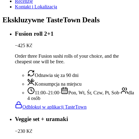
Recenzje
Kontakt i Lokalizacja
Ekskluzywne TasteTown Deals
Fusion roll 2+1
−
425
Kč
Order three Fusion sushi rolls of your choice, and the
cheapest one will be free.
Odnawia się za 90 dni
Konsumpcja na miejscu
11:00–21:00
·
Pon, Wt, Śr, Czw, Pt, Sob
·
dla
4 osób
Odblokuj w aplikacji TasteTown
Veggie set + uramaki
−
230
Kč