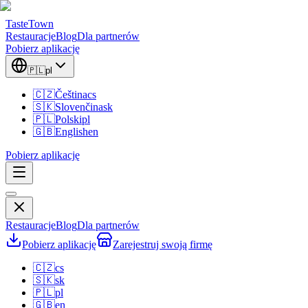
TasteTown
Restauracje
Blog
Dla partnerów
Pobierz aplikację
🇵🇱
pl
🇨🇿
Čeština
cs
🇸🇰
Slovenčina
sk
🇵🇱
Polski
pl
🇬🇧
English
en
Pobierz aplikację
Restauracje
Blog
Dla partnerów
Pobierz aplikację
Zarejestruj swoją firmę
🇨🇿
cs
🇸🇰
sk
🇵🇱
pl
🇬🇧
en