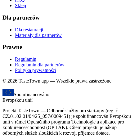
Sklep
Dla partnerów
Dla restauracji
Materiały dla partnerów
Prawne
Regulamin
Regulamin dla partnerów
Polityka prywatności
© 2026 TasteTown.app — Wszelkie prawa zastrzeżone.
Spolufinancováno
Evropskou unií
Projekt TasteTown — Odborné služby pro start-upy (reg. č.
CZ.01.02.01/04/25_057/0009451) je spolufinancován Evropskou
unií v rámci Operačního programu Technologie a aplikace pro
konkurenceschopnost (OP TAK). Cílem projektu je nákup
odborných služeb sloužících k rozvoji příjemce dotace.