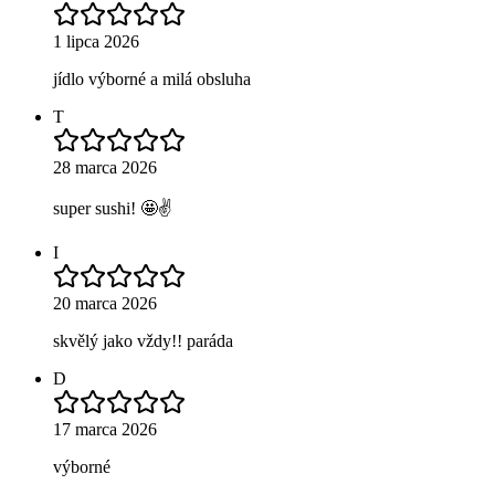
1 lipca 2026
jídlo výborné a milá obsluha
T
28 marca 2026
super sushi! 🤩✌️
I
20 marca 2026
skvělý jako vždy!! paráda
D
17 marca 2026
výborné