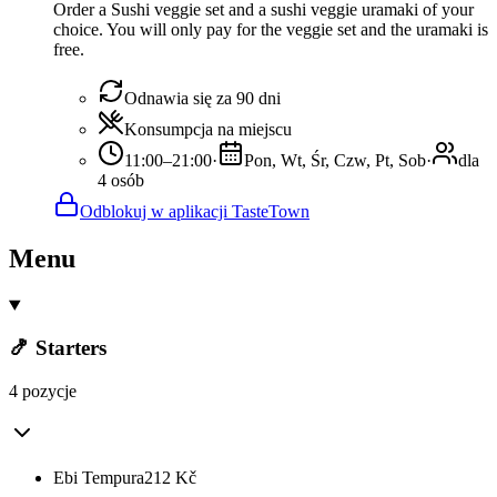
Order a Sushi veggie set and a sushi veggie uramaki of your
choice. You will only pay for the veggie set and the uramaki is
free.
Odnawia się za 90 dni
Konsumpcja na miejscu
11:00–21:00
·
Pon, Wt, Śr, Czw, Pt, Sob
·
dla
4 osób
Odblokuj w aplikacji TasteTown
Menu
🍤 Starters
4 pozycje
Ebi Tempura
212
Kč