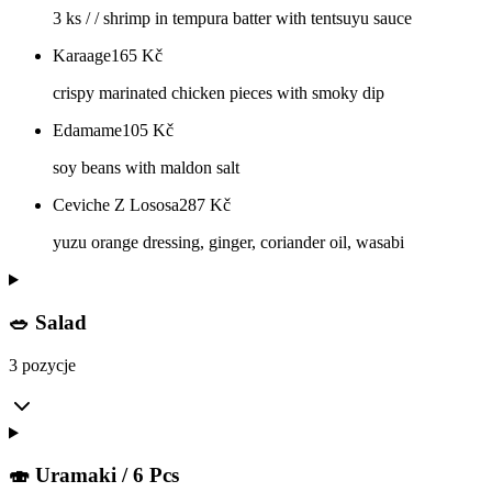
3 ks / / shrimp in tempura batter with tentsuyu sauce
Karaage
165
Kč
crispy marinated chicken pieces with smoky dip
Edamame
105
Kč
soy beans with maldon salt
Ceviche Z Lososa
287
Kč
yuzu orange dressing, ginger, coriander oil, wasabi
🥗 Salad
3 pozycje
🍣 Uramaki / 6 Pcs