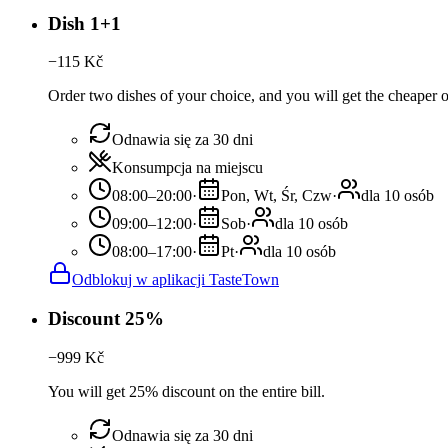
Dish 1+1
−
115
Kč
Order two dishes of your choice, and you will get the cheaper or
Odnawia się za 30 dni
Konsumpcja na miejscu
08:00–20:00
·
Pon, Wt, Śr, Czw
·
dla 10 osób
09:00–12:00
·
Sob
·
dla 10 osób
08:00–17:00
·
Pt
·
dla 10 osób
Odblokuj w aplikacji TasteTown
Discount 25%
−
999
Kč
You will get 25% discount on the entire bill.
Odnawia się za 30 dni