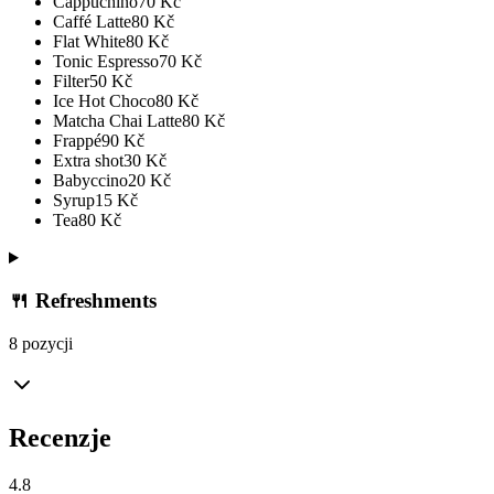
Cappuchino
70
Kč
Caffé Latte
80
Kč
Flat White
80
Kč
Tonic Espresso
70
Kč
Filter
50
Kč
Ice Hot Choco
80
Kč
Matcha Chai Latte
80
Kč
Frappé
90
Kč
Extra shot
30
Kč
Babyccino
20
Kč
Syrup
15
Kč
Tea
80
Kč
🍴 Refreshments
8 pozycji
Recenzje
4.8