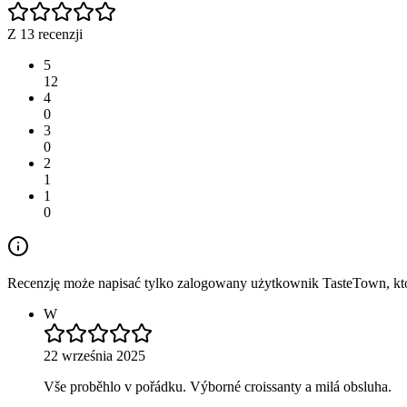
Z 13 recenzji
5
12
4
0
3
0
2
1
1
0
Recenzję może napisać tylko zalogowany użytkownik TasteTown, któr
W
22 września 2025
Vše proběhlo v pořádku. Výborné croissanty a milá obsluha.