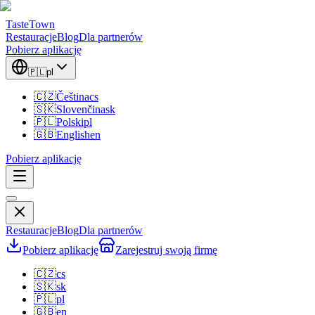
TasteTown
Restauracje
Blog
Dla partnerów
Pobierz aplikację
🇵🇱
pl
🇨🇿
Čeština
cs
🇸🇰
Slovenčina
sk
🇵🇱
Polski
pl
🇬🇧
English
en
Pobierz aplikację
Restauracje
Blog
Dla partnerów
Pobierz aplikację
Zarejestruj swoją firmę
🇨🇿
cs
🇸🇰
sk
🇵🇱
pl
🇬🇧
en