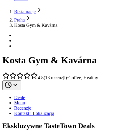
Restauracje
Praha
Kosta Gym & Kavárna
Kosta Gym & Kavárna
4.8
(
13
recenzji
)
·
Coffee, Healthy
Deale
Menu
Recenzje
Kontakt i Lokalizacja
Ekskluzywne TasteTown Deals