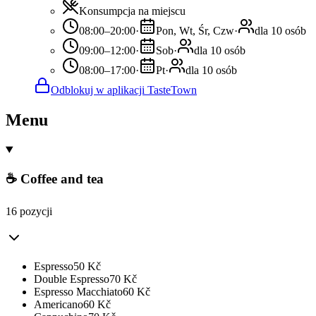
Konsumpcja na miejscu
08:00–20:00
·
Pon, Wt, Śr, Czw
·
dla 10 osób
09:00–12:00
·
Sob
·
dla 10 osób
08:00–17:00
·
Pt
·
dla 10 osób
Odblokuj w aplikacji TasteTown
Menu
☕ Coffee and tea
16 pozycji
Espresso
50
Kč
Double Espresso
70
Kč
Espresso Macchiato
60
Kč
Americano
60
Kč