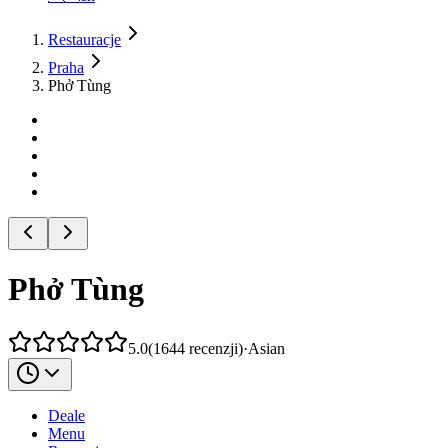
Restauracje
Praha
Phở Tùng
Phở Tùng
5.0
(
1644
recenzji
)
·
Asian
Deale
Menu