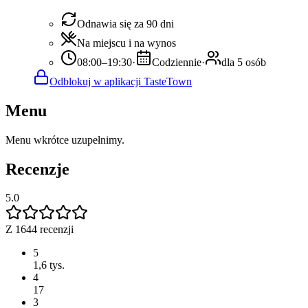
Odnawia się za 90 dni
Na miejscu i na wynos
08:00–19:30
·
Codziennie
·
dla 5 osób
Odblokuj w aplikacji TasteTown
Menu
Menu wkrótce uzupełnimy.
Recenzje
5.0
Z 1644 recenzji
5
1,6 tys.
4
17
3