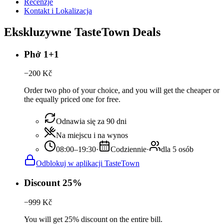
Recenzje
Kontakt i Lokalizacja
Ekskluzywne TasteTown Deals
Phở 1+1
−
200
Kč
Order two pho of your choice, and you will get the cheaper or
the equally priced one for free.
Odnawia się za 90 dni
Na miejscu i na wynos
08:00–19:30
·
Codziennie
·
dla 5 osób
Odblokuj w aplikacji TasteTown
Discount 25%
−
999
Kč
You will get 25% discount on the entire bill.