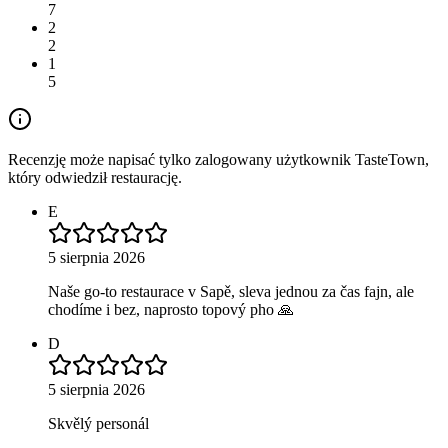
7
2
2
1
5
Recenzję może napisać tylko zalogowany użytkownik TasteTown,
który odwiedził restaurację.
E
5 sierpnia 2026
Naše go-to restaurace v Sapě, sleva jednou za čas fajn, ale
chodíme i bez, naprosto topový pho 🙏
D
5 sierpnia 2026
Skvělý personál