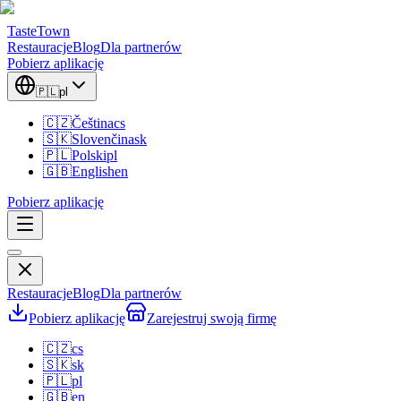
TasteTown
Restauracje
Blog
Dla partnerów
Pobierz aplikację
🇵🇱
pl
🇨🇿
Čeština
cs
🇸🇰
Slovenčina
sk
🇵🇱
Polski
pl
🇬🇧
English
en
Pobierz aplikację
Restauracje
Blog
Dla partnerów
Pobierz aplikację
Zarejestruj swoją firmę
🇨🇿
cs
🇸🇰
sk
🇵🇱
pl
🇬🇧
en