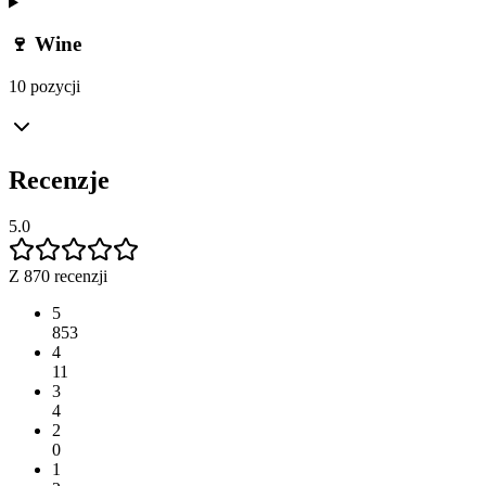
🍷 Wine
10 pozycji
Recenzje
5.0
Z 870 recenzji
5
853
4
11
3
4
2
0
1