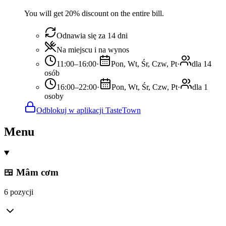
You will get 20% discount on the entire bill.
Odnawia się za 14 dni
Na miejscu i na wynos
11:00–16:00
·
Pon, Wt, Śr, Czw, Pt
·
dla 14
osób
16:00–22:00
·
Pon, Wt, Śr, Czw, Pt
·
dla 1
osoby
Odblokuj w aplikacji TasteTown
Menu
🍱 Mâm cơm
6 pozycji