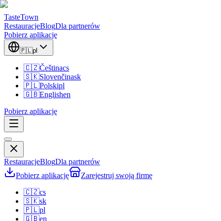
TasteTown
Restauracje
Blog
Dla partnerów
Pobierz aplikację
🇵🇱
pl
🇨🇿
Čeština
cs
🇸🇰
Slovenčina
sk
🇵🇱
Polski
pl
🇬🇧
English
en
Pobierz aplikację
Restauracje
Blog
Dla partnerów
Pobierz aplikację
Zarejestruj swoją firmę
🇨🇿
cs
🇸🇰
sk
🇵🇱
pl
🇬🇧
en