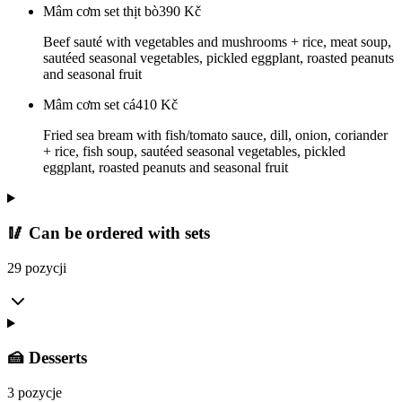
Mâm cơm set thịt bò
390
Kč
Beef sauté with vegetables and mushrooms + rice, meat soup,
sautéed seasonal vegetables, pickled eggplant, roasted peanuts
and seasonal fruit
Mâm cơm set cá
410
Kč
Fried sea bream with fish/tomato sauce, dill, onion, coriander
+ rice, fish soup, sautéed seasonal vegetables, pickled
eggplant, roasted peanuts and seasonal fruit
🥢 Can be ordered with sets
29 pozycji
🍰 Desserts
3 pozycje