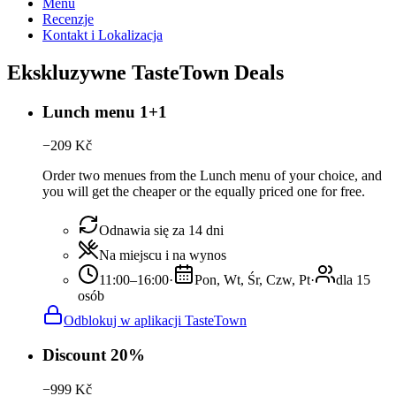
Menu
Recenzje
Kontakt i Lokalizacja
Ekskluzywne TasteTown Deals
Lunch menu 1+1
−
209
Kč
Order two menues from the Lunch menu of your choice, and
you will get the cheaper or the equally priced one for free.
Odnawia się za 14 dni
Na miejscu i na wynos
11:00–16:00
·
Pon, Wt, Śr, Czw, Pt
·
dla 15
osób
Odblokuj w aplikacji TasteTown
Discount 20%
−
999
Kč