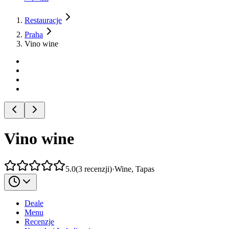
Restauracje
Praha
Vino wine
Vino wine
5.0
(
3
recenzji
)
·
Wine, Tapas
Deale
Menu
Recenzje