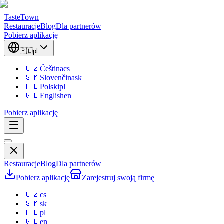
TasteTown
Restauracje
Blog
Dla partnerów
Pobierz aplikację
🇵🇱
pl
🇨🇿
Čeština
cs
🇸🇰
Slovenčina
sk
🇵🇱
Polski
pl
🇬🇧
English
en
Pobierz aplikację
Restauracje
Blog
Dla partnerów
Pobierz aplikację
Zarejestruj swoją firmę
🇨🇿
cs
🇸🇰
sk
🇵🇱
pl
🇬🇧
en