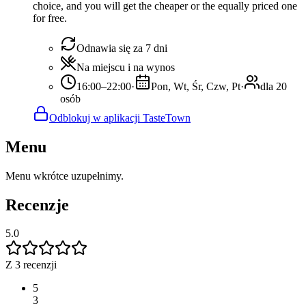
choice, and you will get the cheaper or the equally priced one
for free.
Odnawia się za 7 dni
Na miejscu i na wynos
16:00–22:00
·
Pon, Wt, Śr, Czw, Pt
·
dla 20
osób
Odblokuj w aplikacji TasteTown
Menu
Menu wkrótce uzupełnimy.
Recenzje
5.0
Z 3 recenzji
5
3