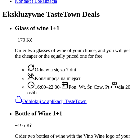
Kontakt i Lokalizacja
Ekskluzywne TasteTown Deals
Glass of wine 1+1
−
170
Kč
Order two glasses of wine of your choice, and you will get
the cheaper or the equally priced one for free.
Odnawia się za 7 dni
Konsumpcja na miejscu
16:00–22:00
·
Pon, Wt, Śr, Czw, Pt
·
dla 20
osób
Odblokuj w aplikacji TasteTown
Bottle of Wine 1+1
−
195
Kč
Order two bottles of wine with the Vino Wine logo of your