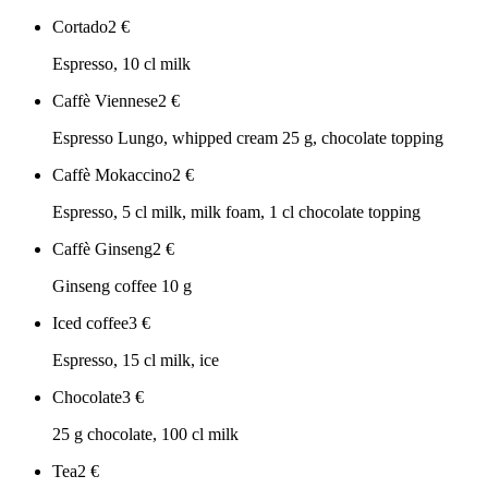
Cortado
2
€
Espresso, 10 cl milk
Caffè Viennese
2
€
Espresso Lungo, whipped cream 25 g, chocolate topping
Caffè Mokaccino
2
€
Espresso, 5 cl milk, milk foam, 1 cl chocolate topping
Caffè Ginseng
2
€
Ginseng coffee 10 g
Iced coffee
3
€
Espresso, 15 cl milk, ice
Chocolate
3
€
25 g chocolate, 100 cl milk
Tea
2
€