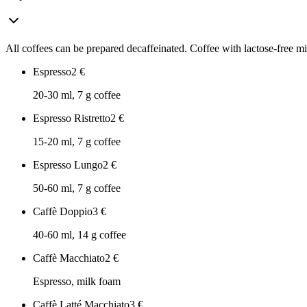
All coffees can be prepared decaffeinated. Coffee with lactose-free mil
Espresso
2
€
20-30 ml, 7 g coffee
Espresso Ristretto
2
€
15-20 ml, 7 g coffee
Espresso Lungo
2
€
50-60 ml, 7 g coffee
Caffè Doppio
3
€
40-60 ml, 14 g coffee
Caffè Macchiato
2
€
Espresso, milk foam
Caffè Latté Macchiato
3
€