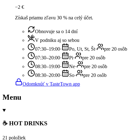
−
2
€
Získaš priamu zľavu 30 % na celý účet.
Obnovuje sa o 14 dní
V podniku aj so sebou
07:30–19:00
·
Po, Ut, St, Št
·
pre 20 osôb
07:30–20:00
·
Pi
·
pre 20 osôb
08:30–19:00
·
Ne
·
pre 20 osôb
08:30–20:00
·
So
·
pre 20 osôb
Odomknúť v TasteTown app
Menu
☕ HOT DRINKS
21 položiek