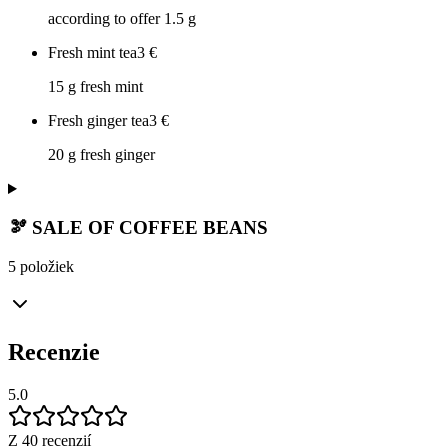
according to offer 1.5 g
Fresh mint tea
3
€
15 g fresh mint
Fresh ginger tea
3
€
20 g fresh ginger
🫘 SALE OF COFFEE BEANS
5 položiek
Recenzie
5.0
Z 40 recenzií