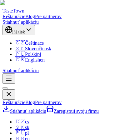
TasteTown
Reštaurácie
Blog
Pre partnerov
Stiahnuť aplikáciu
🇸🇰
sk
🇨🇿
Čeština
cs
🇸🇰
Slovenčina
sk
🇵🇱
Polski
pl
🇬🇧
English
en
Stiahnuť aplikáciu
Reštaurácie
Blog
Pre partnerov
Stiahnuť aplikáciu
Zaregistruj svoju firmu
🇨🇿
cs
🇸🇰
sk
🇵🇱
pl
🇬🇧
en