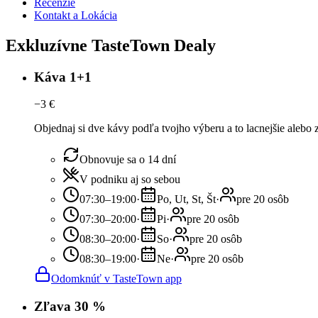
Recenzie
Kontakt a Lokácia
Exkluzívne TasteTown Dealy
Káva 1+1
−
3
€
Objednaj si dve kávy podľa tvojho výberu a to lacnejšie alebo
Obnovuje sa o 14 dní
V podniku aj so sebou
07:30–19:00
·
Po, Ut, St, Št
·
pre 20 osôb
07:30–20:00
·
Pi
·
pre 20 osôb
08:30–20:00
·
So
·
pre 20 osôb
08:30–19:00
·
Ne
·
pre 20 osôb
Odomknúť v TasteTown app
Zľava 30 %