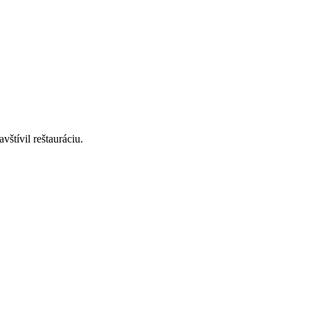
štívil reštauráciu.