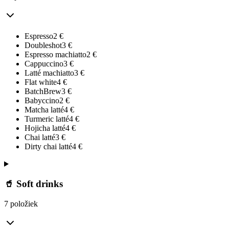
Espresso
2
€
Doubleshot
3
€
Espresso machiatto
2
€
Cappuccino
3
€
Latté machiatto
3
€
Flat white
4
€
BatchBrew
3
€
Babyccino
2
€
Matcha latté
4
€
Turmeric latté
4
€
Hojicha latté
4
€
Chai latté
3
€
Dirty chai latté
4
€
🥤 Soft drinks
7 položiek