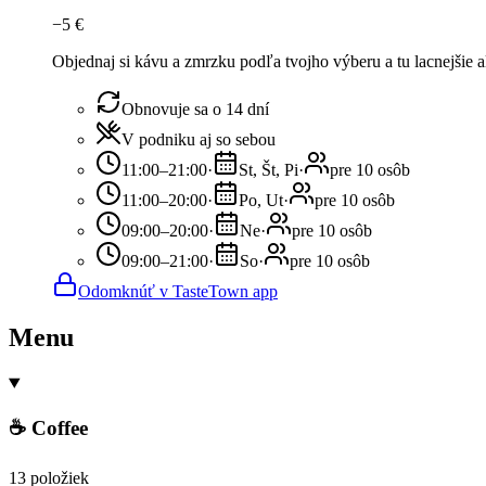
−
5
€
Objednaj si kávu a zmrzku podľa tvojho výberu a tu lacnejšie 
Obnovuje sa o 14 dní
V podniku aj so sebou
11:00–21:00
·
St, Št, Pi
·
pre 10 osôb
11:00–20:00
·
Po, Ut
·
pre 10 osôb
09:00–20:00
·
Ne
·
pre 10 osôb
09:00–21:00
·
So
·
pre 10 osôb
Odomknúť v TasteTown app
Menu
☕ Coffee
13 položiek