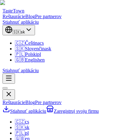
TasteTown
Reštaurácie
Blog
Pre partnerov
Stiahnuť aplikáciu
🇸🇰
sk
🇨🇿
Čeština
cs
🇸🇰
Slovenčina
sk
🇵🇱
Polski
pl
🇬🇧
English
en
Stiahnuť aplikáciu
Reštaurácie
Blog
Pre partnerov
Stiahnuť aplikáciu
Zaregistruj svoju firmu
🇨🇿
cs
🇸🇰
sk
🇵🇱
pl
🇬🇧
en