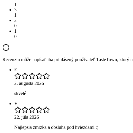
1
3
1
2
0
1
0
Recenziu môže napísať iba prihlásený používateľ TasteTown, ktorý nav
E
2. augusta 2026
skvelé
V
22. júla 2026
Najlepsia zmrzka a obsluha pod hviezdami :)