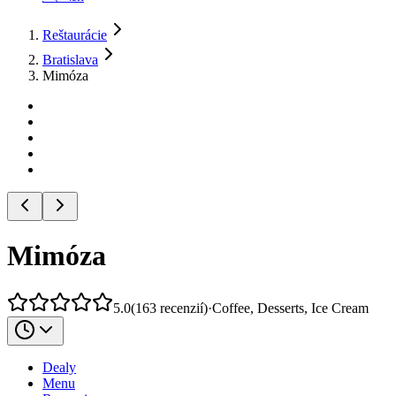
Reštaurácie
Bratislava
Mimóza
Mimóza
5.0
(
163
recenzií
)
·
Coffee, Desserts, Ice Cream
Dealy
Menu