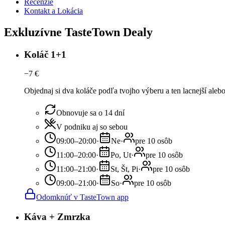
Recenzie
Kontakt a Lokácia
Exkluzívne TasteTown Dealy
Koláč 1+1
−
7
€
Objednaj si dva koláče podľa tvojho výberu a ten lacnejší ale
Obnovuje sa o 14 dní
V podniku aj so sebou
09:00–20:00
·
Ne
·
pre 10 osôb
11:00–20:00
·
Po, Ut
·
pre 10 osôb
11:00–21:00
·
St, Št, Pi
·
pre 10 osôb
09:00–21:00
·
So
·
pre 10 osôb
Odomknúť v TasteTown app
Káva + Zmrzka