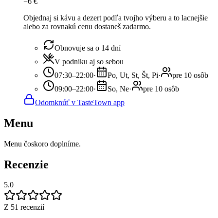
−
6
€
Objednaj si kávu a dezert podľa tvojho výberu a to lacnejšie
alebo za rovnakú cenu dostaneš zadarmo.
Obnovuje sa o 14 dní
V podniku aj so sebou
07:30–22:00
·
Po, Ut, St, Št, Pi
·
pre 10 osôb
09:00–22:00
·
So, Ne
·
pre 10 osôb
Odomknúť v TasteTown app
Menu
Menu čoskoro doplníme.
Recenzie
5.0
Z 51 recenzií