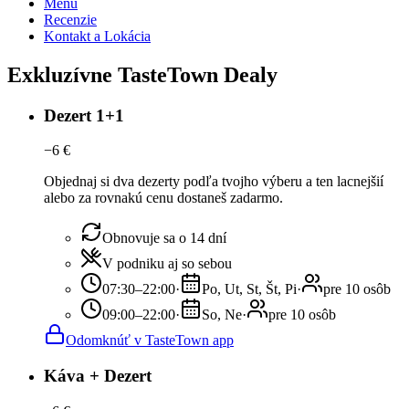
Menu
Recenzie
Kontakt a Lokácia
Exkluzívne TasteTown Dealy
Dezert 1+1
−
6
€
Objednaj si dva dezerty podľa tvojho výberu a ten lacnejšií
alebo za rovnakú cenu dostaneš zadarmo.
Obnovuje sa o 14 dní
V podniku aj so sebou
07:30–22:00
·
Po, Ut, St, Št, Pi
·
pre 10 osôb
09:00–22:00
·
So, Ne
·
pre 10 osôb
Odomknúť v TasteTown app
Káva + Dezert