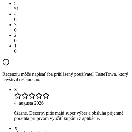
5
51
4
0
3
0
2
0
1
0
Recenziu môže napísať iba prihlásený používateľ TasteTown, ktorý
navštívil reštauráciu.
Z
4. augusta 2026
úžasné. Dezerty, pitie majú super výber a obsluha príjemné
poradila pri prvom využití kupónu z aplikácie.
X