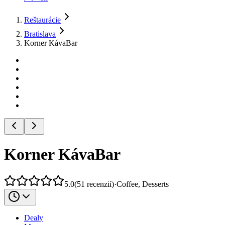
Reštaurácie
Bratislava
Korner KávaBar
Korner KávaBar
5.0
(
51
recenzií
)
·
Coffee, Desserts
Dealy