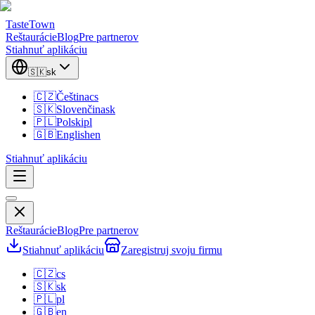
TasteTown
Reštaurácie
Blog
Pre partnerov
Stiahnuť aplikáciu
🇸🇰
sk
🇨🇿
Čeština
cs
🇸🇰
Slovenčina
sk
🇵🇱
Polski
pl
🇬🇧
English
en
Stiahnuť aplikáciu
Reštaurácie
Blog
Pre partnerov
Stiahnuť aplikáciu
Zaregistruj svoju firmu
🇨🇿
cs
🇸🇰
sk
🇵🇱
pl
🇬🇧
en