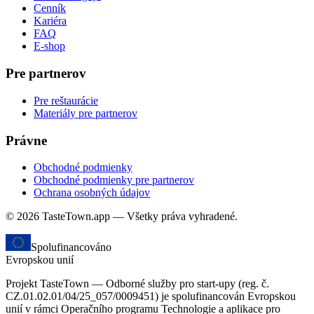
Cenník
Kariéra
FAQ
E-shop
Pre partnerov
Pre reštaurácie
Materiály pre partnerov
Právne
Obchodné podmienky
Obchodné podmienky pre partnerov
Ochrana osobných údajov
© 2026 TasteTown.app — Všetky práva vyhradené.
Spolufinancováno
Evropskou unií
Projekt TasteTown — Odborné služby pro start-upy (reg. č.
CZ.01.02.01/04/25_057/0009451) je spolufinancován Evropskou
unií v rámci Operačního programu Technologie a aplikace pro