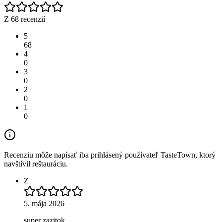
Z 68 recenzií
5
68
4
0
3
0
2
0
1
0
Recenziu môže napísať iba prihlásený používateľ TasteTown, ktorý
navštívil reštauráciu.
Z
5. mája 2026
super zazitok