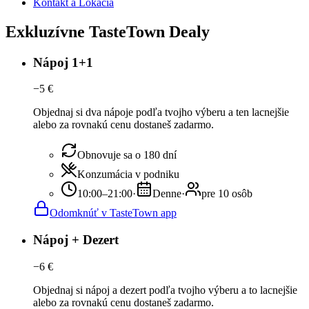
Kontakt a Lokácia
Exkluzívne TasteTown Dealy
Nápoj 1+1
−
5
€
Objednaj si dva nápoje podľa tvojho výberu a ten lacnejšie
alebo za rovnakú cenu dostaneš zadarmo.
Obnovuje sa o 180 dní
Konzumácia v podniku
10:00–21:00
·
Denne
·
pre 10 osôb
Odomknúť v TasteTown app
Nápoj + Dezert
−
6
€
Objednaj si nápoj a dezert podľa tvojho výberu a to lacnejšie
alebo za rovnakú cenu dostaneš zadarmo.