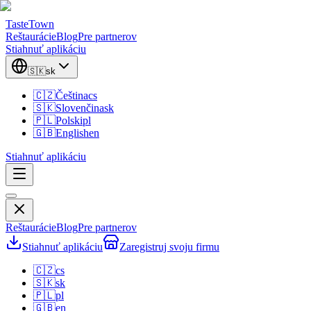
TasteTown
Reštaurácie
Blog
Pre partnerov
Stiahnuť aplikáciu
🇸🇰
sk
🇨🇿
Čeština
cs
🇸🇰
Slovenčina
sk
🇵🇱
Polski
pl
🇬🇧
English
en
Stiahnuť aplikáciu
Reštaurácie
Blog
Pre partnerov
Stiahnuť aplikáciu
Zaregistruj svoju firmu
🇨🇿
cs
🇸🇰
sk
🇵🇱
pl
🇬🇧
en