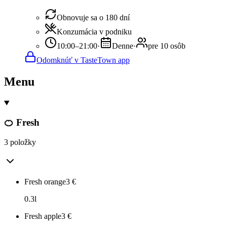
Obnovuje sa o 180 dní
Konzumácia v podniku
10:00–21:00
·
Denne
·
pre 10 osôb
Odomknúť v TasteTown app
Menu
🍊 Fresh
3 položky
Fresh orange
3
€
0.3l
Fresh apple
3
€