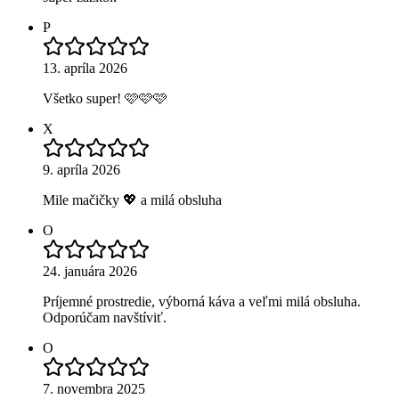
P
13. apríla 2026
Všetko super! 🩷🩷🩷
X
9. apríla 2026
Mile mačičky 💖 a milá obsluha
O
24. januára 2026
Príjemné prostredie, výborná káva a veľmi milá obsluha.
Odporúčam navštíviť.
O
7. novembra 2025