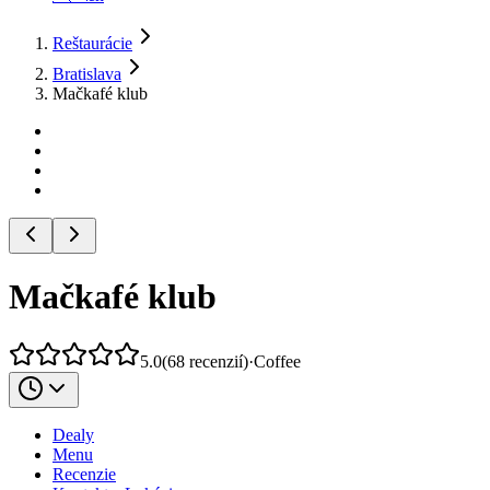
Reštaurácie
Bratislava
Mačkafé klub
Mačkafé klub
5.0
(
68
recenzií
)
·
Coffee
Dealy
Menu
Recenzie