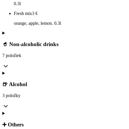
0.3l
Fresh mix
3
€
orange, apple, lemon. 0.3l
🥤 Non-alcoholic drinks
7 položiek
🍺 Alcohol
3 položky
➕ Others