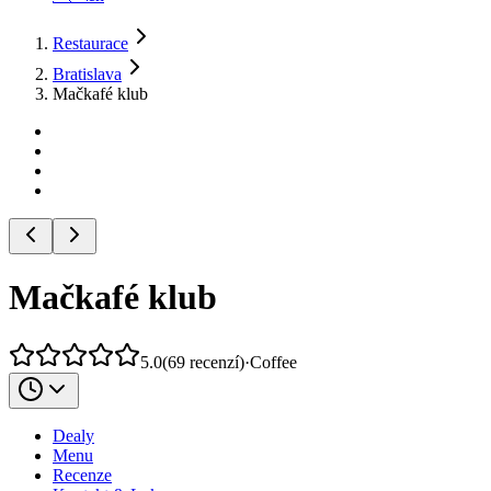
Restaurace
Bratislava
Mačkafé klub
Mačkafé klub
5.0
(
69
recenzí
)
·
Coffee
Dealy
Menu
Recenze