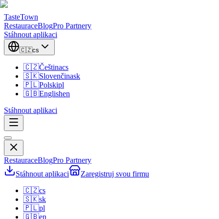
TasteTown
Restaurace
Blog
Pro Partnery
Stáhnout aplikaci
🇨🇿
cs
🇨🇿
Čeština
cs
🇸🇰
Slovenčina
sk
🇵🇱
Polski
pl
🇬🇧
English
en
Stáhnout aplikaci
Restaurace
Blog
Pro Partnery
Stáhnout aplikaci
Zaregistruj svou firmu
🇨🇿
cs
🇸🇰
sk
🇵🇱
pl
🇬🇧
en