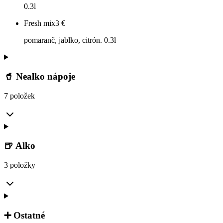
0.3l
Fresh mix
3
€
pomaranč, jablko, citrón. 0.3l
🥤 Nealko nápoje
7 položek
🍺 Alko
3 položky
➕ Ostatné