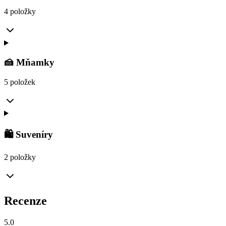
4 položky
🍰 Mňamky
5 položek
🛍️ Suveníry
2 položky
Recenze
5.0