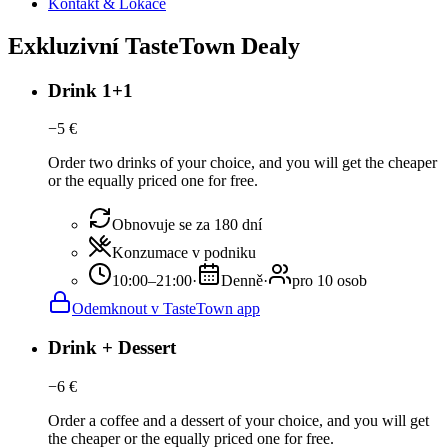
Kontakt & Lokace
Exkluzivní TasteTown Dealy
Drink 1+1
−
5
€
Order two drinks of your choice, and you will get the cheaper
or the equally priced one for free.
Obnovuje se za 180 dní
Konzumace v podniku
10:00–21:00
·
Denně
·
pro 10 osob
Odemknout v TasteTown app
Drink + Dessert
−
6
€
Order a coffee and a dessert of your choice, and you will get
the cheaper or the equally priced one for free.