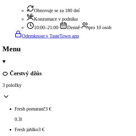
Obnovuje se za 180 dní
Konzumace v podniku
10:00–21:00
·
Denně
·
pro 10 osob
Odemknout v TasteTown app
Menu
🍊 Čerstvý džús
3 položky
Fresh pomaranč
3
€
0.3l
Fresh jablko
3
€