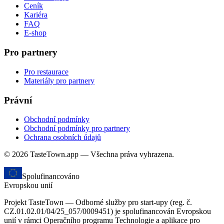
Ceník
Kariéra
FAQ
E-shop
Pro partnery
Pro restaurace
Materiály pro partnery
Právní
Obchodní podmínky
Obchodní podmínky pro partnery
Ochrana osobních údajů
© 2026 TasteTown.app — Všechna práva vyhrazena.
Spolufinancováno
Evropskou unií
Projekt TasteTown — Odborné služby pro start-upy (reg. č.
CZ.01.02.01/04/25_057/0009451) je spolufinancován Evropskou
unií v rámci Operačního programu Technologie a aplikace pro