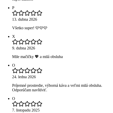
P
13. dubna 2026
Všetko super! 🩷🩷🩷
X
9. dubna 2026
Mile mačičky 💖 a milá obsluha
O
24. ledna 2026
Príjemné prostredie, výborná káva a veľmi milá obsluha.
Odporúčam navštíviť.
O
7. listopadu 2025