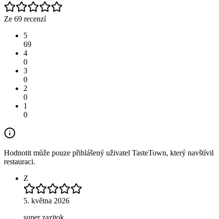
Ze 69 recenzí
5
69
4
0
3
0
2
0
1
0
Hodnotit může pouze přihlášený uživatel TasteTown, který navštívil
restauraci.
Z
5. května 2026
super zazitok