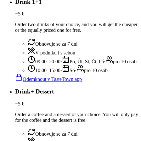
Drink 1+1
−
5
€
Order two drinks of your choice, and you will get the cheaper
or the equally priced one for free.
Obnovuje se za 7 dní
V podniku i s sebou
09:00–20:00
·
Po, Út, St, Čt, Pá
·
pro 10 osob
10:00–15:00
·
So
·
pro 10 osob
Odemknout v TasteTown app
Drink+ Dessert
−
5
€
Order a coffee and a dessert of your choice. You will only pay
for the coffee and the dessert is free.
Obnovuje se za 7 dní