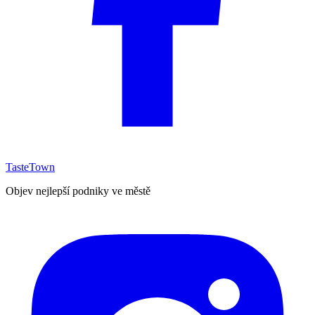
TasteTown
Objev nejlepší podniky ve městě