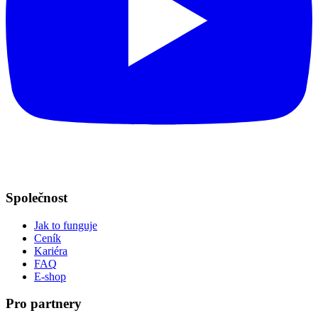
Společnost
Jak to funguje
Ceník
Kariéra
FAQ
E-shop
Pro partnery