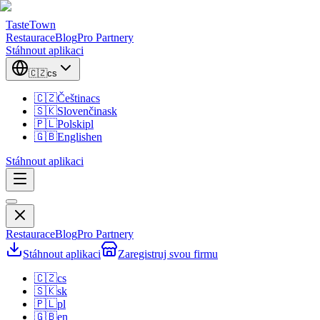
TasteTown
Restaurace
Blog
Pro Partnery
Stáhnout aplikaci
🇨🇿
cs
🇨🇿
Čeština
cs
🇸🇰
Slovenčina
sk
🇵🇱
Polski
pl
🇬🇧
English
en
Stáhnout aplikaci
Restaurace
Blog
Pro Partnery
Stáhnout aplikaci
Zaregistruj svou firmu
🇨🇿
cs
🇸🇰
sk
🇵🇱
pl
🇬🇧
en