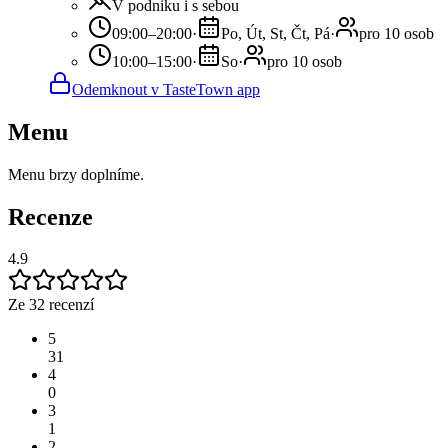
V podniku i s sebou
09:00–20:00
·
Po, Út, St, Čt, Pá
·
pro 10 osob
10:00–15:00
·
So
·
pro 10 osob
Odemknout v TasteTown app
Menu
Menu brzy doplníme.
Recenze
4.9
Ze 32 recenzí
5
31
4
0
3
1
2