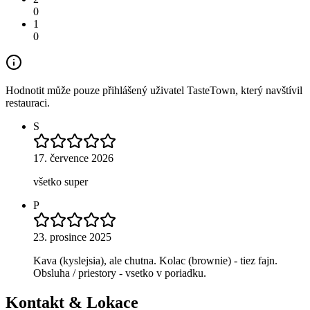
0
1
0
Hodnotit může pouze přihlášený uživatel TasteTown, který navštívil
restauraci.
S
17. července 2026
všetko super
P
23. prosince 2025
Kava (kyslejsia), ale chutna. Kolac (brownie) - tiez fajn.
Obsluha / priestory - vsetko v poriadku.
Kontakt & Lokace