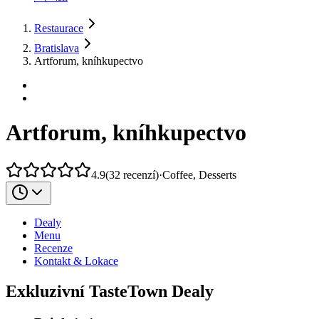
Restaurace
Bratislava
Artforum, kníhkupectvo
Artforum, kníhkupectvo
4.9
(
32
recenzí
)
·
Coffee, Desserts
Dealy
Menu
Recenze
Kontakt & Lokace
Exkluzivní TasteTown Dealy