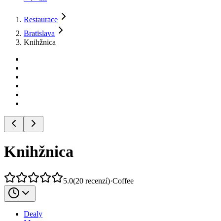
Restaurace
Bratislava
Knihžnica
Knihžnica
5.0
(
20
recenzí
)
·
Coffee
Dealy