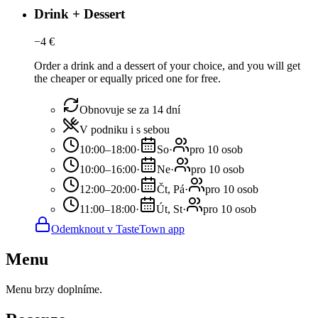
Drink + Dessert
−
4
€
Order a drink and a dessert of your choice, and you will get
the cheaper or equally priced one for free.
Obnovuje se za 14 dní
V podniku i s sebou
10:00–18:00
·
So
·
pro 10 osob
10:00–16:00
·
Ne
·
pro 10 osob
12:00–20:00
·
Čt, Pá
·
pro 10 osob
11:00–18:00
·
Út, St
·
pro 10 osob
Odemknout v TasteTown app
Menu
Menu brzy doplníme.