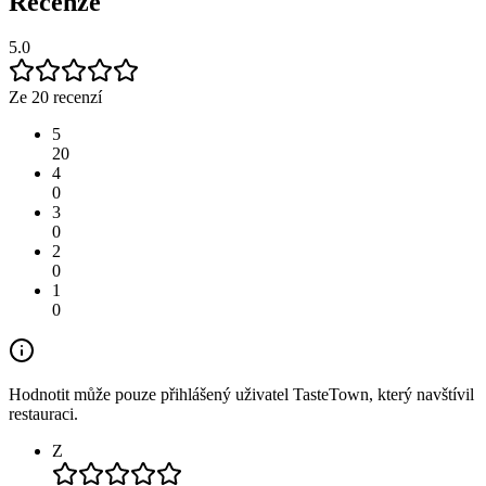
Recenze
5.0
Ze 20 recenzí
5
20
4
0
3
0
2
0
1
0
Hodnotit může pouze přihlášený uživatel TasteTown, který navštívil
restauraci.
Z