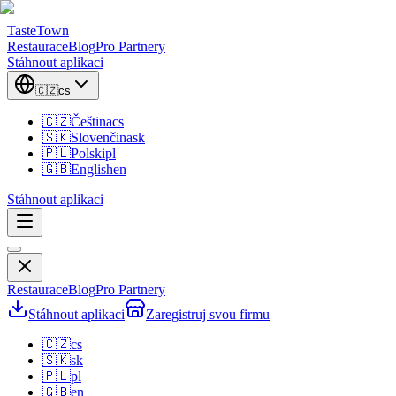
TasteTown
Restaurace
Blog
Pro Partnery
Stáhnout aplikaci
🇨🇿
cs
🇨🇿
Čeština
cs
🇸🇰
Slovenčina
sk
🇵🇱
Polski
pl
🇬🇧
English
en
Stáhnout aplikaci
Restaurace
Blog
Pro Partnery
Stáhnout aplikaci
Zaregistruj svou firmu
🇨🇿
cs
🇸🇰
sk
🇵🇱
pl
🇬🇧
en