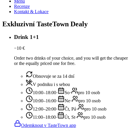
Menu
Recenze
Kontakt & Lokace
Exkluzivní TasteTown Dealy
Drink 1+1
−
10
€
Order two drinks of your choice, and you will get the cheaper
or the equally priced one for free.
Obnovuje se za 14 dní
V podniku i s sebou
10:00–18:00
·
So
·
pro 10 osob
10:00–16:00
·
Ne
·
pro 10 osob
12:00–20:00
·
Čt, Pá
·
pro 10 osob
11:00–18:00
·
Út, St
·
pro 10 osob
Odemknout v TasteTown app