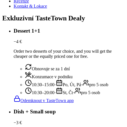
Recenze
Kontakt & Lokace
Exkluzivní TasteTown Dealy
Dessert 1+1
−
4
€
Order two desserts of your choice, and you will get the
cheaper or the equally priced one for free.
Obnovuje se za 1 dní
Konzumace v podniku
10:30–15:00
·
Po, Út, Pá
·
pro 5 osob
10:30–20:00
·
St, Čt
·
pro 5 osob
Odemknout v TasteTown app
Dish + Small soup
−
3
€