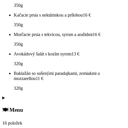
350g
Kačacie prsia s nektárinkou a prílohou
16
€
350g
Morčacie prsia s tekvicou, syrom a arašidmi
16
€
350g
Avokádový šalát s kozím syrom
13
€
320g
Baklažán so sušenými paradajkami, zemiakmi a
mozzarellou
11
€
320g
🍽️ Menu
16 položek