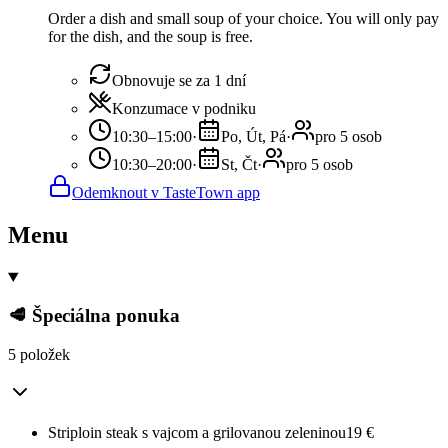
Order a dish and small soup of your choice. You will only pay
for the dish, and the soup is free.
Obnovuje se za 1 dní
Konzumace v podniku
10:30–15:00
·
Po, Út, Pá
·
pro 5 osob
10:30–20:00
·
St, Čt
·
pro 5 osob
Odemknout v TasteTown app
Menu
🥩 Špeciálna ponuka
5 položek
Striploin steak s vajcom a grilovanou zeleninou
19
€