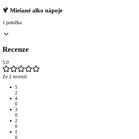
🍹 Miešané alko nápoje
1 položka
Recenze
5.0
Ze 2 recenzí
5
2
4
0
3
0
2
0
1
0