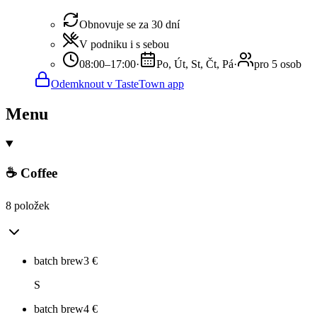
Obnovuje se za 30 dní
V podniku i s sebou
08:00–17:00
·
Po, Út, St, Čt, Pá
·
pro 5 osob
Odemknout v TasteTown app
Menu
☕ Coffee
8 položek
batch brew
3
€
S
batch brew
4
€