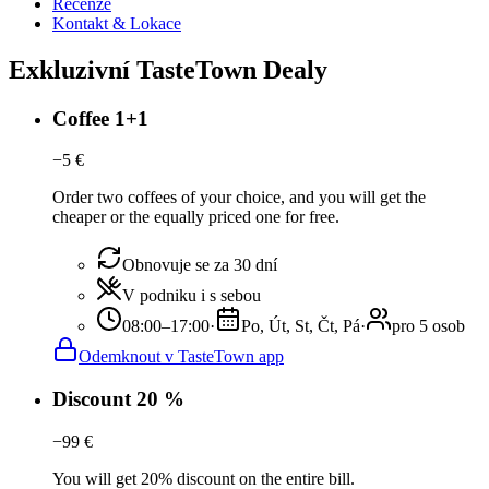
Recenze
Kontakt & Lokace
Exkluzivní TasteTown Dealy
Coffee 1+1
−
5
€
Order two coffees of your choice, and you will get the
cheaper or the equally priced one for free.
Obnovuje se za 30 dní
V podniku i s sebou
08:00–17:00
·
Po, Út, St, Čt, Pá
·
pro 5 osob
Odemknout v TasteTown app
Discount 20 %
−
99
€
You will get 20% discount on the entire bill.