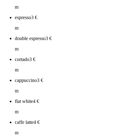
m
espresso
3
€
m
double espresso
3
€
m
cortado
3
€
m
cappuccino
3
€
m
flat white
4
€
m
caffe latte
4
€
m