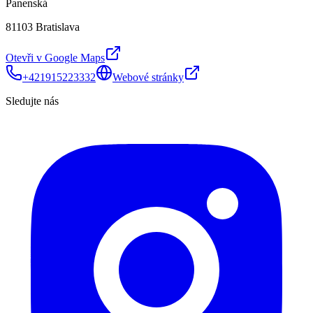
Panenská
81103 Bratislava
Otevři v Google Maps
+421915223332
Webové stránky
Sledujte nás