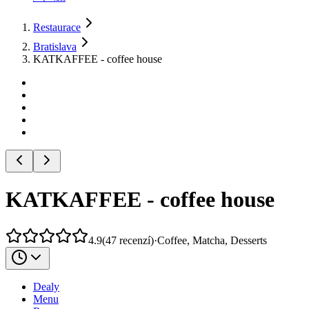
Restaurace
Bratislava
KATKAFFEE - coffee house
KATKAFFEE - coffee house
4.9
(
47
recenzí
)
·
Coffee, Matcha, Desserts
Dealy
Menu