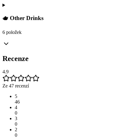
🫖 Other Drinks
6 položek
Recenze
4.9
Ze 47 recenzí
5
46
4
0
3
0
2
0