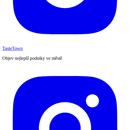
TasteTown
Objev nejlepší podniky ve městě