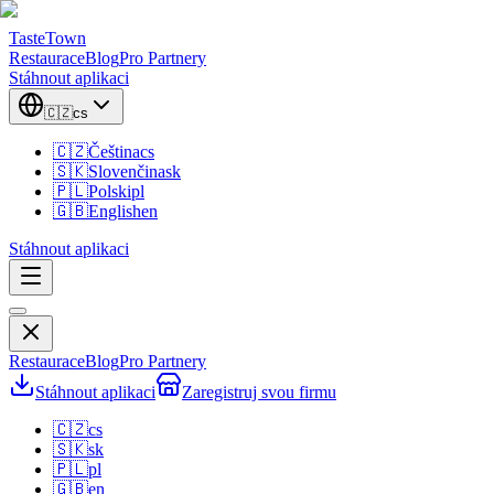
TasteTown
Restaurace
Blog
Pro Partnery
Stáhnout aplikaci
🇨🇿
cs
🇨🇿
Čeština
cs
🇸🇰
Slovenčina
sk
🇵🇱
Polski
pl
🇬🇧
English
en
Stáhnout aplikaci
Restaurace
Blog
Pro Partnery
Stáhnout aplikaci
Zaregistruj svou firmu
🇨🇿
cs
🇸🇰
sk
🇵🇱
pl
🇬🇧
en