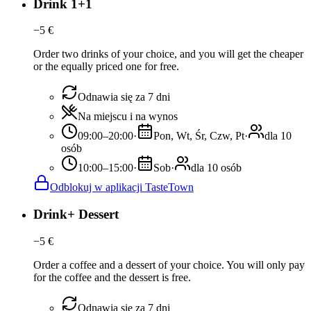
Drink 1+1
−
5
€
Order two drinks of your choice, and you will get the cheaper
or the equally priced one for free.
Odnawia się za 7 dni
Na miejscu i na wynos
09:00–20:00
·
Pon, Wt, Śr, Czw, Pt
·
dla 10
osób
10:00–15:00
·
Sob
·
dla 10 osób
Odblokuj w aplikacji TasteTown
Drink+ Dessert
−
5
€
Order a coffee and a dessert of your choice. You will only pay
for the coffee and the dessert is free.
Odnawia się za 7 dni