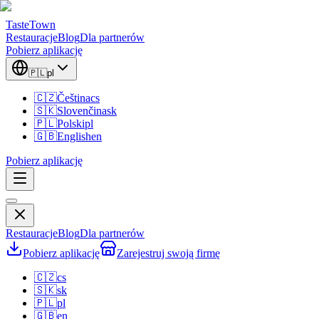
TasteTown
Restauracje
Blog
Dla partnerów
Pobierz aplikację
🇵🇱
pl
🇨🇿
Čeština
cs
🇸🇰
Slovenčina
sk
🇵🇱
Polski
pl
🇬🇧
English
en
Pobierz aplikację
Restauracje
Blog
Dla partnerów
Pobierz aplikację
Zarejestruj swoją firmę
🇨🇿
cs
🇸🇰
sk
🇵🇱
pl
🇬🇧
en