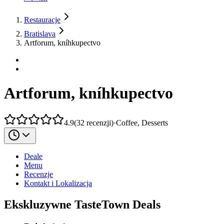
Restauracje
Bratislava
Artforum, kníhkupectvo
Artforum, kníhkupectvo
4.9
(
32
recenzji
)
·
Coffee, Desserts
Deale
Menu
Recenzje
Kontakt i Lokalizacja
Ekskluzywne TasteTown Deals