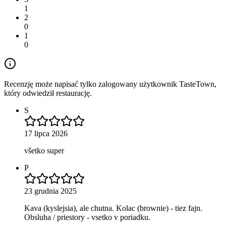
1
2
0
1
0
Recenzję może napisać tylko zalogowany użytkownik TasteTown,
który odwiedził restaurację.
S
17 lipca 2026
všetko super
P
23 grudnia 2025
Kava (kyslejsia), ale chutna. Kolac (brownie) - tiez fajn.
Obsluha / priestory - vsetko v poriadku.