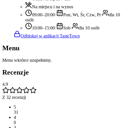
Na miejscu i na wynos
09:00–20:00
·
Pon, Wt, Śr, Czw, Pt
·
dla 10
osób
10:00–15:00
·
Sob
·
dla 10 osób
Odblokuj w aplikacji TasteTown
Menu
Menu wkrótce uzupełnimy.
Recenzje
4.9
Z 32 recenzji
5
31
4
0
3