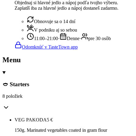
Objednaj si hlavné jedlo a nápoj podľa tvojho výberu.
Zaplatíš iba za hlavné jedlo a nápoj dostaneš zadarmo.
Obnovuje sa o 14 dní
V podniku aj so sebou
11:00–21:00
·
Denne
·
pre 30 osôb
Odomknúť v TasteTown app
Menu
🥙 Starters
8 položiek
VEG PAKODA
5
€
150g. Marinated vegetables coated in gram flour