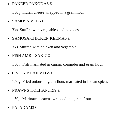
PANEER PAKODA
6
€
150g. Indian cheese wrapped in a gram flour
SAMOSA VEG
5
€
3ks. Stuffed with vegetables and potatoes
SAMOSA CHICKEN KEEMA
6
€
3ks. Stuffed with chicken and vegetable
FISH AMRITSARI
7
€
150g. Fish marinated in cumin, coriander and gram flour
ONION BHAJI VEG
5
€
150g. Fried onions in gram flour, marinated in Indian spices
PRAWNS KOLHAPURI
9
€
150g. Marinated prawns wrapped in a gram flour
PAPADAM
3
€