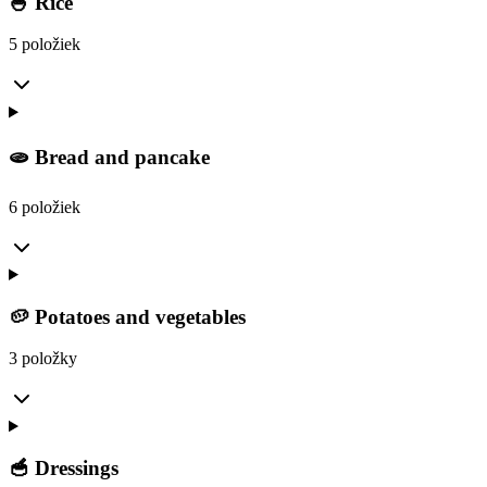
🍚 Rice
5 položiek
🫓 Bread and pancake
6 položiek
🥔 Potatoes and vegetables
3 položky
🥣 Dressings