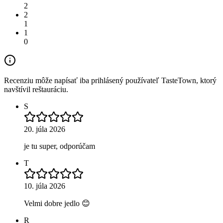
2
2
1
1
0
Recenziu môže napísať iba prihlásený používateľ TasteTown, ktorý
navštívil reštauráciu.
S
20. júla 2026
je tu super, odporúčam
T
10. júla 2026
Velmi dobre jedlo 😊
R