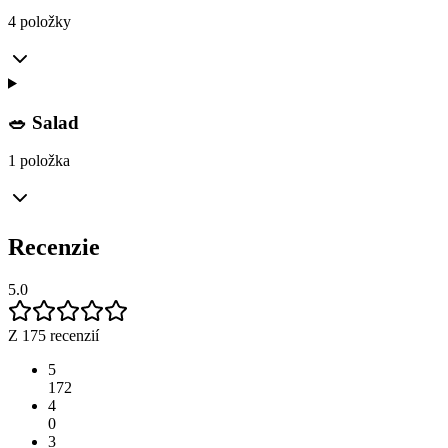
4 položky
🥗 Salad
1 položka
Recenzie
5.0
Z 175 recenzií
5
172
4
0
3