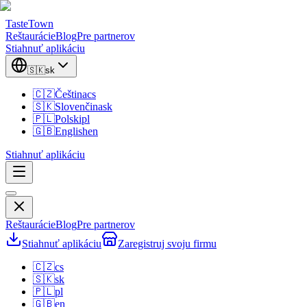
TasteTown
Reštaurácie
Blog
Pre partnerov
Stiahnuť aplikáciu
🇸🇰
sk
🇨🇿
Čeština
cs
🇸🇰
Slovenčina
sk
🇵🇱
Polski
pl
🇬🇧
English
en
Stiahnuť aplikáciu
Reštaurácie
Blog
Pre partnerov
Stiahnuť aplikáciu
Zaregistruj svoju firmu
🇨🇿
cs
🇸🇰
sk
🇵🇱
pl
🇬🇧
en