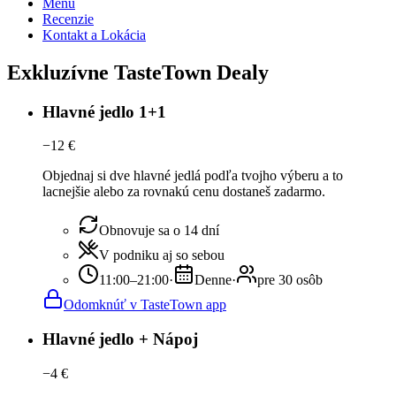
Menu
Recenzie
Kontakt a Lokácia
Exkluzívne TasteTown Dealy
Hlavné jedlo 1+1
−
12
€
Objednaj si dve hlavné jedlá podľa tvojho výberu a to
lacnejšie alebo za rovnakú cenu dostaneš zadarmo.
Obnovuje sa o 14 dní
V podniku aj so sebou
11:00–21:00
·
Denne
·
pre 30 osôb
Odomknúť v TasteTown app
Hlavné jedlo + Nápoj
−
4
€