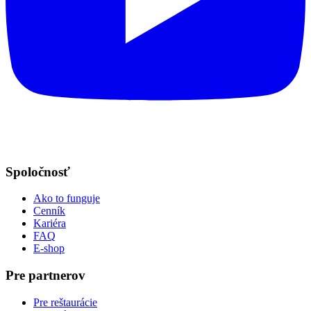
Spoločnosť
Ako to funguje
Cenník
Kariéra
FAQ
E-shop
Pre partnerov
Pre reštaurácie