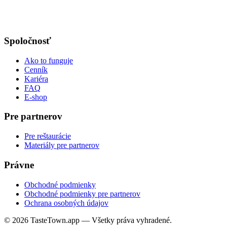
Spoločnosť
Ako to funguje
Cenník
Kariéra
FAQ
E-shop
Pre partnerov
Pre reštaurácie
Materiály pre partnerov
Právne
Obchodné podmienky
Obchodné podmienky pre partnerov
Ochrana osobných údajov
© 2026 TasteTown.app — Všetky práva vyhradené.