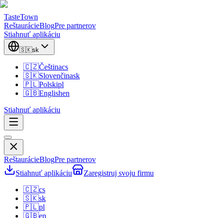
TasteTown
Reštaurácie
Blog
Pre partnerov
Stiahnuť aplikáciu
🇸🇰
sk
🇨🇿
Čeština
cs
🇸🇰
Slovenčina
sk
🇵🇱
Polski
pl
🇬🇧
English
en
Stiahnuť aplikáciu
Reštaurácie
Blog
Pre partnerov
Stiahnuť aplikáciu
Zaregistruj svoju firmu
🇨🇿
cs
🇸🇰
sk
🇵🇱
pl
🇬🇧
en