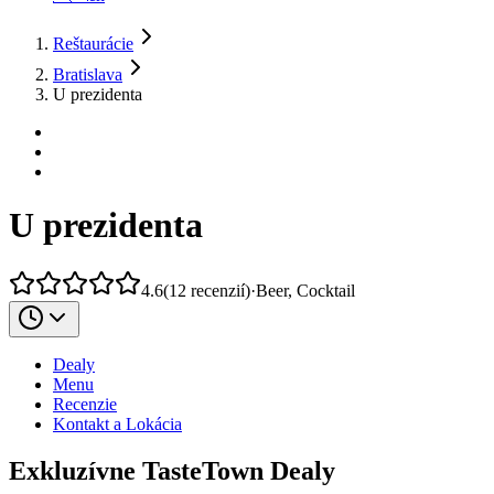
Reštaurácie
Bratislava
U prezidenta
U prezidenta
4.6
(
12
recenzií
)
·
Beer, Cocktail
Dealy
Menu
Recenzie
Kontakt a Lokácia
Exkluzívne TasteTown Dealy