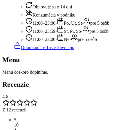
Obnovuje sa o 14 dní
Konzumácia v podniku
11:00–23:00
·
Po, Ut, St
·
pre 5 osôb
11:00–23:59
·
Št, Pi, So
·
pre 5 osôb
11:00–22:00
·
Ne
·
pre 5 osôb
Odomknúť v TasteTown app
Menu
Menu čoskoro doplníme.
Recenzie
4.6
Z 12 recenzií
5
10