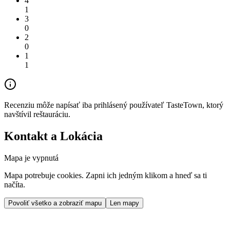
4
1
3
0
2
0
1
1
Recenziu môže napísať iba prihlásený používateľ TasteTown, ktorý
navštívil reštauráciu.
Kontakt a Lokácia
Mapa je vypnutá
Mapa potrebuje cookies. Zapni ich jedným klikom a hneď sa ti
načíta.
Povoliť všetko a zobraziť mapu
Len mapy