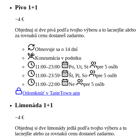
Pivo 1+1
−
4
€
Objednaj si dve pivá podľa tvojho výberu a to lacnejšie alebo
za rovnakú cenu dostaneš zadarmo.
Obnovuje sa o 14 dní
Konzumácia v podniku
11:00–23:00
·
Po, Ut, St
·
pre 5 osôb
11:00–23:59
·
Št, Pi, So
·
pre 5 osôb
11:00–22:00
·
Ne
·
pre 5 osôb
Odomknúť v TasteTown app
Limonáda 1+1
−
4
€
Objednaj si dve limonády jedlá podľa tvojho výberu a tu
lacnejšie alebo za rovnakú cenu dostaneš zadarmo.