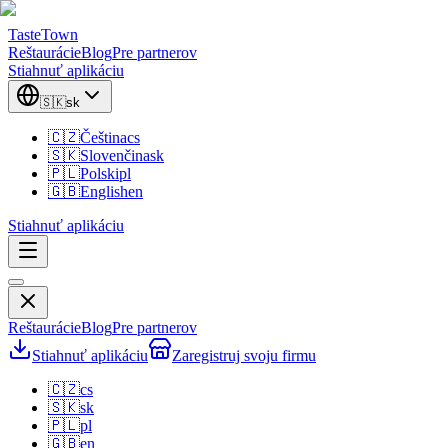
TasteTown
Reštaurácie
Blog
Pre partnerov
Stiahnuť aplikáciu
🇸🇰
sk
🇨🇿
Čeština
cs
🇸🇰
Slovenčina
sk
🇵🇱
Polski
pl
🇬🇧
English
en
Stiahnuť aplikáciu
Reštaurácie
Blog
Pre partnerov
Stiahnuť aplikáciu
Zaregistruj svoju firmu
🇨🇿
cs
🇸🇰
sk
🇵🇱
pl
🇬🇧
en