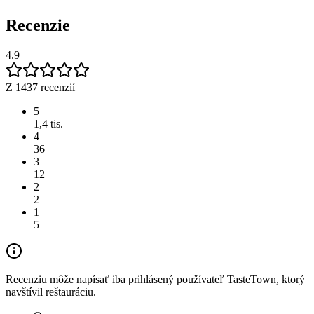
Recenzie
4.9
Z 1437 recenzií
5
1,4 tis.
4
36
3
12
2
2
1
5
Recenziu môže napísať iba prihlásený používateľ TasteTown, ktorý
navštívil reštauráciu.