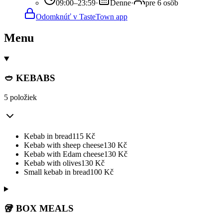
09:00–23:59
·
Denne
·
pre 6 osôb
Odomknúť v TasteTown app
Menu
🥙 KEBABS
5 položiek
Kebab in bread
115
Kč
Kebab with sheep cheese
130
Kč
Kebab with Edam cheese
130
Kč
Kebab with olives
130
Kč
Small kebab in bread
100
Kč
🥡 BOX MEALS