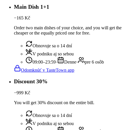
Main Dish 1+1
−
165
Kč
Order two main dishes of your choice, and you will get the
cheaper or the equally priced one for free.
Obnovuje sa o 14 dní
V podniku aj so sebou
09:00–23:59
·
Denne
·
pre 6 osôb
Odomknúť v TasteTown app
Discount 30%
−
999
Kč
You will get 30% discount on the entire bill.
Obnovuje sa o 14 dní
V podniku aj so sebou