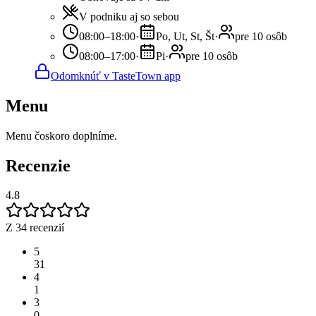
V podniku aj so sebou
08:00–18:00
·
Po, Ut, St, Št
·
pre 10 osôb
08:00–17:00
·
Pi
·
pre 10 osôb
Odomknúť v TasteTown app
Menu
Menu čoskoro doplníme.
Recenzie
4.8
Z 34 recenzií
5
31
4
1
3
0