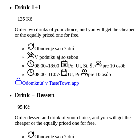
Drink 1+1
−
135
Kč
Order two drinks of your choice, and you will get the cheaper
or the equally priced one for free.
Obnovuje sa o 7 dní
V podniku aj so sebou
08:00–18:00
·
Po, Ut, St, Št
·
pre 10 osôb
08:00–11:07
·
Ut, Pi
·
pre 10 osôb
Odomknúť v TasteTown app
Drink + Dessert
−
95
Kč
Order dessert and drink of your choice, and you will get the
cheaper or the equally priced one for free.
Obnovuje sa o 7 dní