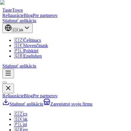
TasteTown
Reštaurácie
Blog
Pre partnerov
Stiahnuť aplikáciu
🇸🇰
sk
🇨🇿
Čeština
cs
🇸🇰
Slovenčina
sk
🇵🇱
Polski
pl
🇬🇧
English
en
Stiahnuť aplikáciu
Reštaurácie
Blog
Pre partnerov
Stiahnuť aplikáciu
Zaregistruj svoju firmu
🇨🇿
cs
🇸🇰
sk
🇵🇱
pl
🇬🇧
en