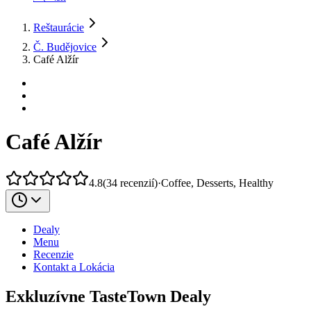
Reštaurácie
Č. Budějovice
Café Alžír
Café Alžír
4.8
(
34
recenzií
)
·
Coffee, Desserts, Healthy
Dealy
Menu
Recenzie
Kontakt a Lokácia
Exkluzívne TasteTown Dealy