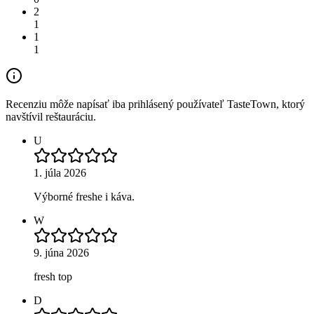
2
1
1
1
Recenziu môže napísať iba prihlásený používateľ TasteTown, ktorý
navštívil reštauráciu.
U
1. júla 2026
Výborné freshe i káva.
W
9. júna 2026
fresh top
D