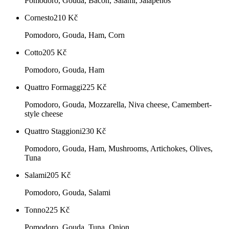
Pomodoro, Gouda, Bacon, Salami, Jalapeños
Cornesto
210
Kč
Pomodoro, Gouda, Ham, Corn
Cotto
205
Kč
Pomodoro, Gouda, Ham
Quattro Formaggi
225
Kč
Pomodoro, Gouda, Mozzarella, Niva cheese, Camembert-
style cheese
Quattro Staggioni
230
Kč
Pomodoro, Gouda, Ham, Mushrooms, Artichokes, Olives,
Tuna
Salami
205
Kč
Pomodoro, Gouda, Salami
Tonno
225
Kč
Pomodoro, Gouda, Tuna, Onion