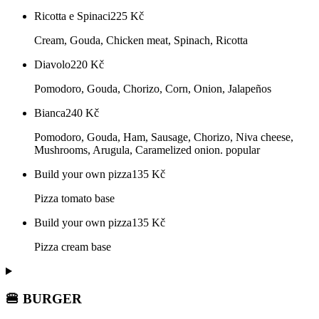
Ricotta e Spinaci
225
Kč
Cream, Gouda, Chicken meat, Spinach, Ricotta
Diavolo
220
Kč
Pomodoro, Gouda, Chorizo, Corn, Onion, Jalapeños
Bianca
240
Kč
Pomodoro, Gouda, Ham, Sausage, Chorizo, Niva cheese,
Mushrooms, Arugula, Caramelized onion. popular
Build your own pizza
135
Kč
Pizza tomato base
Build your own pizza
135
Kč
Pizza cream base
🍔 BURGER