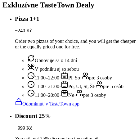
Exkluzívne TasteTown Dealy
Pizza 1+1
−
240
Kč
Order two pizzas of your choice, and you will get the cheaper
or the equally priced one for free.
Obnovuje sa o 14 dní
V podniku aj so sebou
11:00–22:00
·
Pi, So
·
pre 3 osoby
11:00–21:00
·
Po, Ut, St, Št
·
pre 5 osôb
11:00–20:00
·
Ne
·
pre 3 osoby
Odomknúť v TasteTown app
Discount 25%
−
999
Kč
You will get 25% discount on the entire bill.