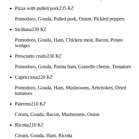
Pizza with pulled pork
235
Kč
Pomodoro, Gouda, Pulled pork, Onion, Pickled peppers
Siciliana
230
Kč
Pomodoro, Gouda, Ham, Chicken meat, Bacon, Potato
wedges
Prosciutto crudo
230
Kč
Pomodoro, Gouda, Parma ham, Granello cheese, Tomatoes
Capricciosa
220
Kč
Pomodoro, Gouda, Ham, Mushrooms, Artichokes, Dried
tomatoes
Palermo
210
Kč
Cream, Gouda, Bacon, Mushrooms, Onion
Ricotta
210
Kč
Cream, Gouda, Ham, Ricotta