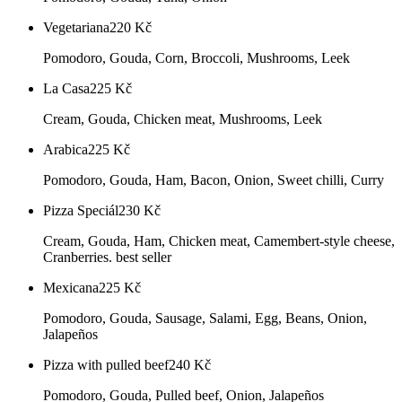
Vegetariana
220
Kč
Pomodoro, Gouda, Corn, Broccoli, Mushrooms, Leek
La Casa
225
Kč
Cream, Gouda, Chicken meat, Mushrooms, Leek
Arabica
225
Kč
Pomodoro, Gouda, Ham, Bacon, Onion, Sweet chilli, Curry
Pizza Speciál
230
Kč
Cream, Gouda, Ham, Chicken meat, Camembert-style cheese,
Cranberries. best seller
Mexicana
225
Kč
Pomodoro, Gouda, Sausage, Salami, Egg, Beans, Onion,
Jalapeños
Pizza with pulled beef
240
Kč
Pomodoro, Gouda, Pulled beef, Onion, Jalapeños