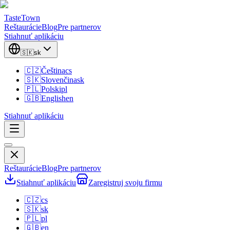
TasteTown
Reštaurácie
Blog
Pre partnerov
Stiahnuť aplikáciu
🇸🇰
sk
🇨🇿
Čeština
cs
🇸🇰
Slovenčina
sk
🇵🇱
Polski
pl
🇬🇧
English
en
Stiahnuť aplikáciu
Reštaurácie
Blog
Pre partnerov
Stiahnuť aplikáciu
Zaregistruj svoju firmu
🇨🇿
cs
🇸🇰
sk
🇵🇱
pl
🇬🇧
en