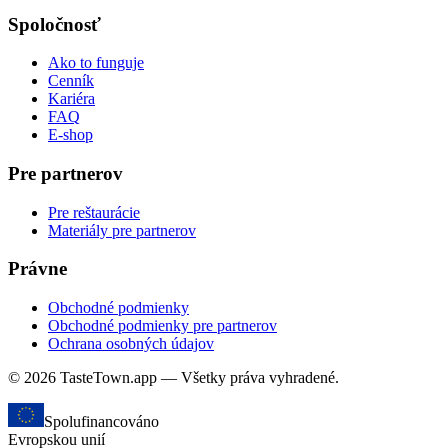
Spoločnosť
Ako to funguje
Cenník
Kariéra
FAQ
E-shop
Pre partnerov
Pre reštaurácie
Materiály pre partnerov
Právne
Obchodné podmienky
Obchodné podmienky pre partnerov
Ochrana osobných údajov
© 2026 TasteTown.app — Všetky práva vyhradené.
Spolufinancováno
Evropskou unií