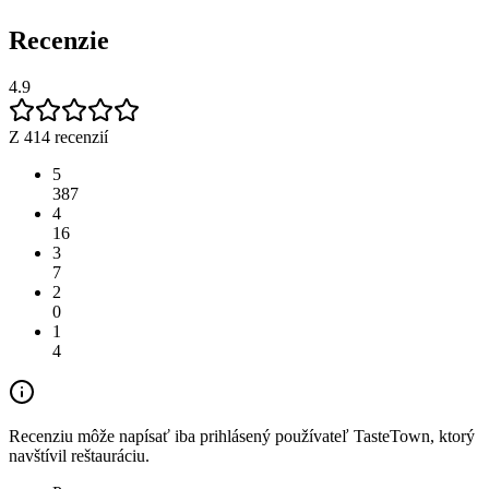
Recenzie
4.9
Z 414 recenzií
5
387
4
16
3
7
2
0
1
4
Recenziu môže napísať iba prihlásený používateľ TasteTown, ktorý
navštívil reštauráciu.