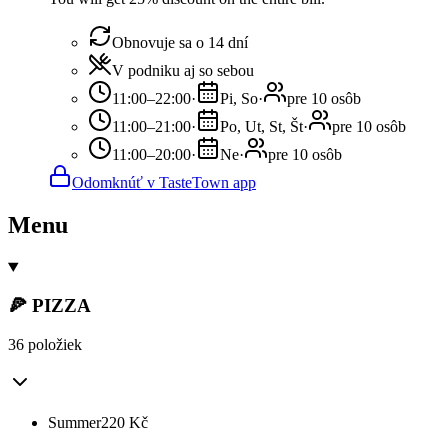
Obnovuje sa o 14 dní
V podniku aj so sebou
11:00–22:00
·
Pi, So
·
pre 10 osôb
11:00–21:00
·
Po, Ut, St, Št
·
pre 10 osôb
11:00–20:00
·
Ne
·
pre 10 osôb
Odomknúť v TasteTown app
Menu
🍕 PIZZA
36 položiek
Summer
220
Kč