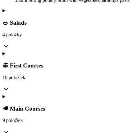
330ml Strong poultry broth with vegetables, tarhonya pasta
🥗 Salads
4 položky
🍝 First Courses
10 položiek
🥩 Main Courses
9 položiek