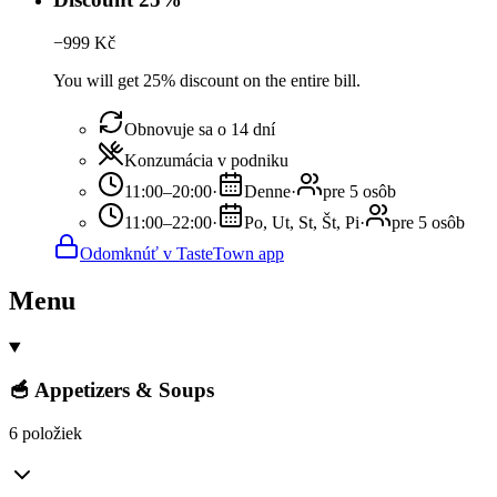
−
999
Kč
You will get 25% discount on the entire bill.
Obnovuje sa o 14 dní
Konzumácia v podniku
11:00–20:00
·
Denne
·
pre 5 osôb
11:00–22:00
·
Po, Ut, St, Št, Pi
·
pre 5 osôb
Odomknúť v TasteTown app
Menu
🥣 Appetizers & Soups
6 položiek