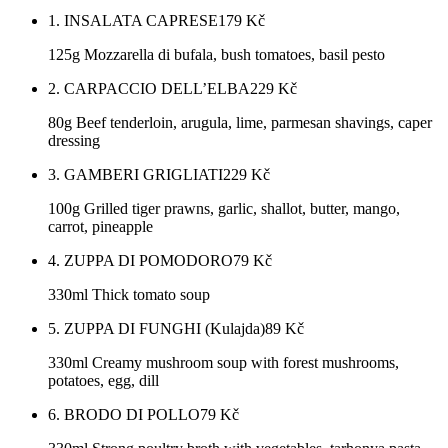
1. INSALATA CAPRESE
179
Kč
125g Mozzarella di bufala, bush tomatoes, basil pesto
2. CARPACCIO DELL’ELBA
229
Kč
80g Beef tenderloin, arugula, lime, parmesan shavings, caper
dressing
3. GAMBERI GRIGLIATI
229
Kč
100g Grilled tiger prawns, garlic, shallot, butter, mango,
carrot, pineapple
4. ZUPPA DI POMODORO
79
Kč
330ml Thick tomato soup
5. ZUPPA DI FUNGHI (Kulajda)
89
Kč
330ml Creamy mushroom soup with forest mushrooms,
potatoes, egg, dill
6. BRODO DI POLLO
79
Kč