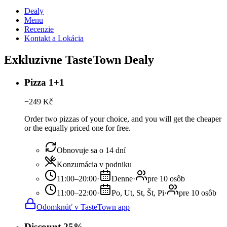
Dealy
Menu
Recenzie
Kontakt a Lokácia
Exkluzívne TasteTown Dealy
Pizza 1+1
−
249
Kč
Order two pizzas of your choice, and you will get the cheaper
or the equally priced one for free.
Obnovuje sa o 14 dní
Konzumácia v podniku
11:00–20:00
·
Denne
·
pre 10 osôb
11:00–22:00
·
Po, Ut, St, Št, Pi
·
pre 10 osôb
Odomknúť v TasteTown app
Discount 25%