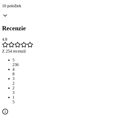
10 položiek
Recenzie
4.8
Z 254 recenzií
5
236
4
8
3
2
2
3
1
5