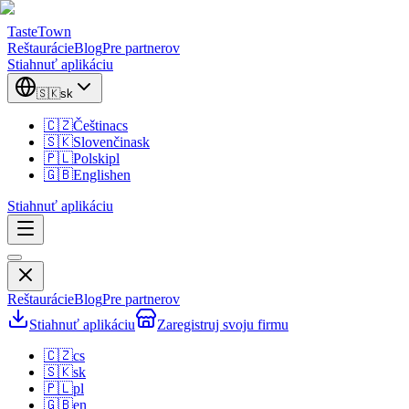
TasteTown
Reštaurácie
Blog
Pre partnerov
Stiahnuť aplikáciu
🇸🇰
sk
🇨🇿
Čeština
cs
🇸🇰
Slovenčina
sk
🇵🇱
Polski
pl
🇬🇧
English
en
Stiahnuť aplikáciu
Reštaurácie
Blog
Pre partnerov
Stiahnuť aplikáciu
Zaregistruj svoju firmu
🇨🇿
cs
🇸🇰
sk
🇵🇱
pl
🇬🇧
en