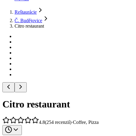
Reštaurácie
Č. Budějovice
Citro restaurant
Citro restaurant
4.8
(
254
recenzií
)
·
Coffee, Pizza