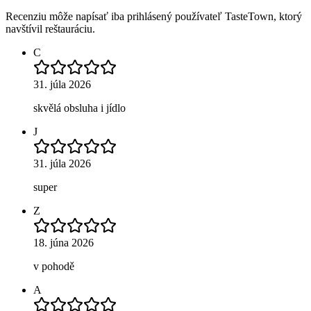
Recenziu môže napísať iba prihlásený používateľ TasteTown, ktorý
navštívil reštauráciu.
C
31. júla 2026
skvělá obsluha i jídlo
J
31. júla 2026
super
Z
18. júna 2026
v pohodě
A