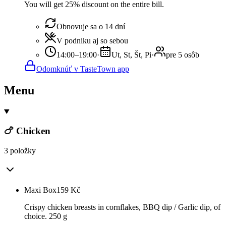
You will get 25% discount on the entire bill.
Obnovuje sa o 14 dní
V podniku aj so sebou
14:00–19:00
·
Ut, St, Št, Pi
·
pre 5 osôb
Odomknúť v TasteTown app
Menu
🍗 Chicken
3 položky
Maxi Box
159
Kč
Crispy chicken breasts in cornflakes, BBQ dip / Garlic dip, of
choice. 250 g