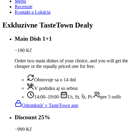
Menu
Recenzie
Kontakt a Lokácia
Exkluzívne TasteTown Dealy
Main Dish 1+1
−
190
Kč
Order two main dishes of your choice, and you will get the
cheaper or the equally priced one for free.
Obnovuje sa o 14 dní
V podniku aj so sebou
14:00–19:00
·
Ut, St, Št, Pi
·
pre 5 osôb
Odomknúť v TasteTown app
Discount 25%
−
999
Kč