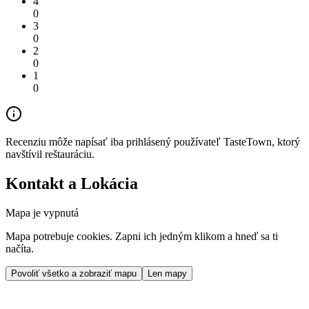
4
0
3
0
2
0
1
0
Recenziu môže napísať iba prihlásený používateľ TasteTown, ktorý
navštívil reštauráciu.
Kontakt a Lokácia
Mapa je vypnutá
Mapa potrebuje cookies. Zapni ich jedným klikom a hneď sa ti
načíta.
Povoliť všetko a zobraziť mapu
Len mapy