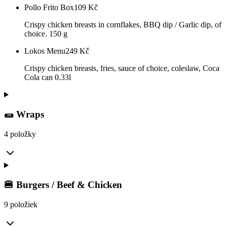
Pollo Frito Box
109
Kč
Crispy chicken breasts in cornflakes, BBQ dip / Garlic dip, of
choice. 150 g
Lokos Menu
249
Kč
Crispy chicken breasts, fries, sauce of choice, coleslaw, Coca
Cola can 0.33l
🌯 Wraps
4 položky
🍔 Burgers / Beef & Chicken
9 položiek