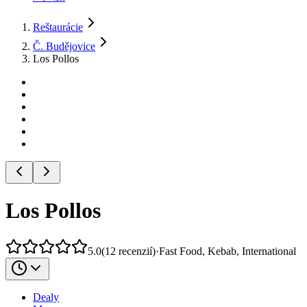
Reštaurácie
Č. Budějovice
Los Pollos
Los Pollos
5.0
(
12
recenzií
)
·
Fast Food, Kebab, International
Dealy