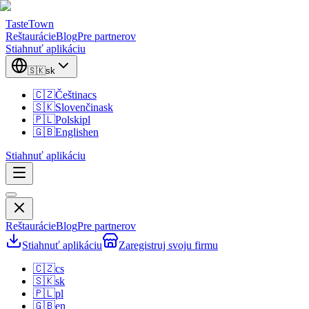
TasteTown
Reštaurácie
Blog
Pre partnerov
Stiahnuť aplikáciu
🇸🇰
sk
🇨🇿
Čeština
cs
🇸🇰
Slovenčina
sk
🇵🇱
Polski
pl
🇬🇧
English
en
Stiahnuť aplikáciu
Reštaurácie
Blog
Pre partnerov
Stiahnuť aplikáciu
Zaregistruj svoju firmu
🇨🇿
cs
🇸🇰
sk
🇵🇱
pl
🇬🇧
en