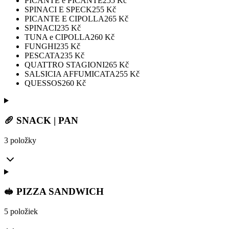
PICANTE e PICANTE
255
Kč
SPINACI E SPECK
255
Kč
PICANTE E CIPOLLA
265
Kč
SPINACI
235
Kč
TUNA e CIPOLLA
260
Kč
FUNGHI
235
Kč
PESCATA
235
Kč
QUATTRO STAGIONI
265
Kč
SALSICIA AFFUMICATA
255
Kč
QUESSOS
260
Kč
🥖 SNACK | PAN
3 položky
🥪 PIZZA SANDWICH
5 položiek