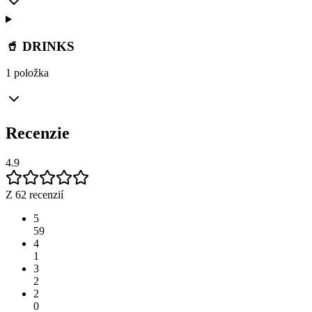
🥤 DRINKS
1 položka
Recenzie
4.9
Z 62 recenzií
5
59
4
1
3
2
2
0