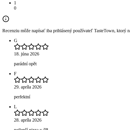
1
0
Recenziu môže napísať iba prihlásený používateľ TasteTown, ktorý nav
G
18. júna 2026
parádní opět
F
29. apríla 2026
perfektní
L
28. apríla 2026
nejlepší pizza v čB