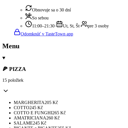
Obnovuje sa o 30 dní
So sebou
11:00–21:30
·
Ut, St, Št
·
pre 3 osoby
Odomknúť v TasteTown app
Menu
🍕 PIZZA
15 položiek
MARGHERITA
205
Kč
COTTO
245
Kč
COTTO E FUNGHI
265
Kč
AMATRICIANA
260
Kč
SALAME
245
Kč