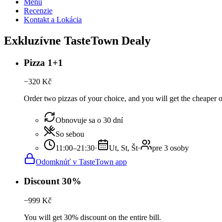
Menu
Recenzie
Kontakt a Lokácia
Exkluzívne TasteTown Dealy
Pizza 1+1
−
320
Kč
Order two pizzas of your choice, and you will get the cheaper or
Obnovuje sa o 30 dní
So sebou
11:00–21:30
·
Ut, St, Št
·
pre 3 osoby
Odomknúť v TasteTown app
Discount 30%
−
999
Kč
You will get 30% discount on the entire bill.