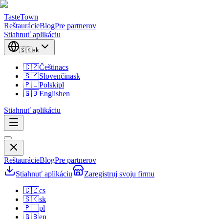
TasteTown
Reštaurácie
Blog
Pre partnerov
Stiahnuť aplikáciu
🇸🇰
sk
🇨🇿
Čeština
cs
🇸🇰
Slovenčina
sk
🇵🇱
Polski
pl
🇬🇧
English
en
Stiahnuť aplikáciu
Reštaurácie
Blog
Pre partnerov
Stiahnuť aplikáciu
Zaregistruj svoju firmu
🇨🇿
cs
🇸🇰
sk
🇵🇱
pl
🇬🇧
en