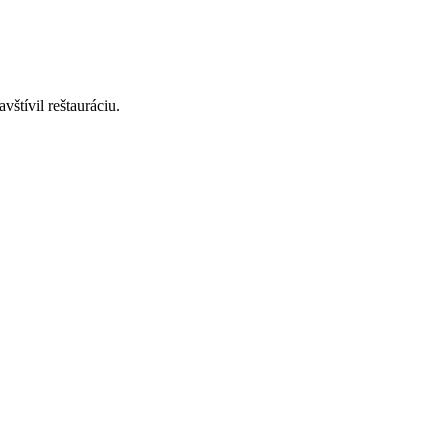
štívil reštauráciu.