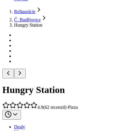
Reštaurácie
Č. Budějovice
Hungry Station
Hungry Station
4.9
(
62
recenzií
)
·
Pizza
Dealy