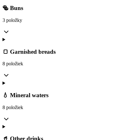
🥯 Buns
3 položky
🍞 Garnished breads
8 položiek
💧 Mineral waters
8 položiek
🥤 Other drinks