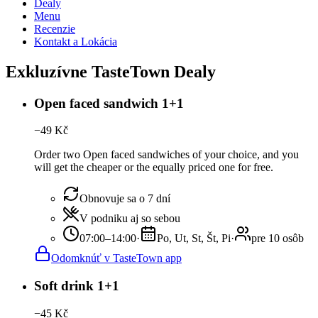
Dealy
Menu
Recenzie
Kontakt a Lokácia
Exkluzívne TasteTown Dealy
Open faced sandwich 1+1
−
49
Kč
Order two Open faced sandwiches of your choice, and you
will get the cheaper or the equally priced one for free.
Obnovuje sa o 7 dní
V podniku aj so sebou
07:00–14:00
·
Po, Ut, St, Št, Pi
·
pre 10 osôb
Odomknúť v TasteTown app
Soft drink 1+1
−
45
Kč