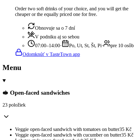
Order two soft drinks of your choice, and you will get the
cheaper or the equally priced one for free.
Obnovuje sa o 7 dní
V podniku aj so sebou
07:00–14:00
·
Po, Ut, St, Št, Pi
·
pre 10 osôb
Odomknúť v TasteTown app
Menu
🥪 Open-faced sandwiches
23 položiek
Veggie open-faced sandwich with tomatoes on butter
35
Kč
Veggie open-faced sandwich with cucumber on butter
35
Kč