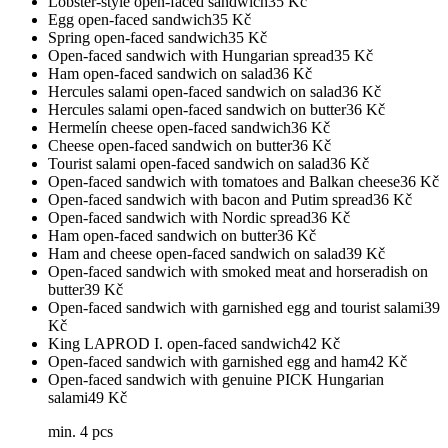
Lobster-style open-faced sandwich
35
Kč
Egg open-faced sandwich
35
Kč
Spring open-faced sandwich
35
Kč
Open-faced sandwich with Hungarian spread
35
Kč
Ham open-faced sandwich on salad
36
Kč
Hercules salami open-faced sandwich on salad
36
Kč
Hercules salami open-faced sandwich on butter
36
Kč
Hermelín cheese open-faced sandwich
36
Kč
Cheese open-faced sandwich on butter
36
Kč
Tourist salami open-faced sandwich on salad
36
Kč
Open-faced sandwich with tomatoes and Balkan cheese
36
Kč
Open-faced sandwich with bacon and Putim spread
36
Kč
Open-faced sandwich with Nordic spread
36
Kč
Ham open-faced sandwich on butter
36
Kč
Ham and cheese open-faced sandwich on salad
39
Kč
Open-faced sandwich with smoked meat and horseradish on
butter
39
Kč
Open-faced sandwich with garnished egg and tourist salami
39
Kč
King LAPROD I. open-faced sandwich
42
Kč
Open-faced sandwich with garnished egg and ham
42
Kč
Open-faced sandwich with genuine PICK Hungarian
salami
49
Kč
min. 4 pcs