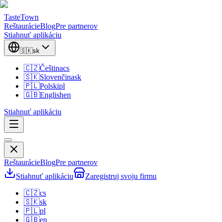
TasteTown
Reštaurácie
Blog
Pre partnerov
Stiahnuť aplikáciu
🇸🇰
sk
🇨🇿
Čeština
cs
🇸🇰
Slovenčina
sk
🇵🇱
Polski
pl
🇬🇧
English
en
Stiahnuť aplikáciu
Reštaurácie
Blog
Pre partnerov
Stiahnuť aplikáciu
Zaregistruj svoju firmu
🇨🇿
cs
🇸🇰
sk
🇵🇱
pl
🇬🇧
en