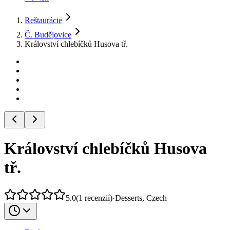
Reštaurácie
Č. Budějovice
Království chlebíčků Husova tř.
Království chlebíčků Husova
tř.
5.0
(
1
recenzií
)
·
Desserts, Czech