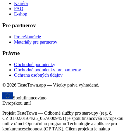
Kariéra
FAQ
E-shop
Pre partnerov
Pre reštaurácie
Materiály pre partnerov
Právne
Obchodné podmienky
Obchodné podmienky pre partnerov
Ochrana osobných údajov
© 2026 TasteTown.app — Všetky práva vyhradené.
Spolufinancováno
Evropskou unií
Projekt TasteTown — Odborné služby pro start-upy (reg. č.
CZ.01.02.01/04/25_057/0009451) je spolufinancován Evropskou
unií v rámci Operačního programu Technologie a aplikace pro
konkurenceschopnost (OP TAK). Cílem projektu je nákup