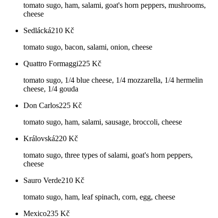
tomato sugo, ham, salami, goat's horn peppers, mushrooms,
cheese
Sedlácká
210
Kč
tomato sugo, bacon, salami, onion, cheese
Quattro Formaggi
225
Kč
tomato sugo, 1/4 blue cheese, 1/4 mozzarella, 1/4 hermelin
cheese, 1/4 gouda
Don Carlos
225
Kč
tomato sugo, ham, salami, sausage, broccoli, cheese
Královská
220
Kč
tomato sugo, three types of salami, goat's horn peppers,
cheese
Sauro Verde
210
Kč
tomato sugo, ham, leaf spinach, corn, egg, cheese
Mexico
235
Kč