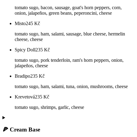
tomato sugo, bacon, sausage, goat's horn peppers, corn,
onion, jalapeños, green beans, peperoncini, cheese
Misto
245
Kč
tomato sugo, ham, salami, sausage, blue cheese, hermelin
cheese, cheese
Spicy Doll
235
Kč
tomato sugo, pork tenderloin, ram's horn peppers, onion,
jalapeños, cheese
Bradipo
235
Kč
tomato sugo, ham, salami, tuna, onion, mushrooms, cheese
Krevetová
235
Kč
tomato sugo, shrimps, garlic, cheese
🍕 Cream Base