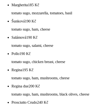
Margherita
185
Kč
tomato sugo, mozzarella, tomatoes, basil
Šunková
190
Kč
tomato sugo, ham, cheese
Salámová
190
Kč
tomato sugo, salami, cheese
Pollo
190
Kč
tomato sugo, chicken breast, cheese
Regina
195
Kč
tomato sugo, ham, mushrooms, cheese
Regina due
200
Kč
tomato sugo, ham, mushrooms, black olives, cheese
Prosciutto Crudo
240
Kč