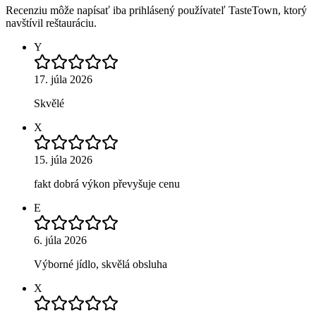
Recenziu môže napísať iba prihlásený používateľ TasteTown, ktorý
navštívil reštauráciu.
Y
17. júla 2026
Skvělé
X
15. júla 2026
fakt dobrá výkon převyšuje cenu
E
6. júla 2026
Výborné jídlo, skvělá obsluha
X