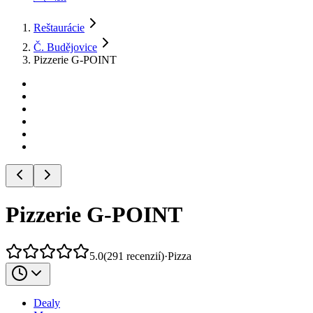
Reštaurácie
Č. Budějovice
Pizzerie G-POINT
Pizzerie G-POINT
5.0
(
291
recenzií
)
·
Pizza
Dealy