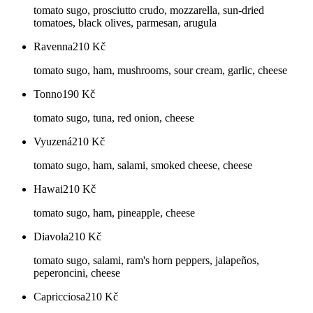
tomato sugo, prosciutto crudo, mozzarella, sun-dried
tomatoes, black olives, parmesan, arugula
Ravenna
210
Kč
tomato sugo, ham, mushrooms, sour cream, garlic, cheese
Tonno
190
Kč
tomato sugo, tuna, red onion, cheese
Vyuzená
210
Kč
tomato sugo, ham, salami, smoked cheese, cheese
Hawai
210
Kč
tomato sugo, ham, pineapple, cheese
Diavola
210
Kč
tomato sugo, salami, ram's horn peppers, jalapeños,
peperoncini, cheese
Capricciosa
210
Kč