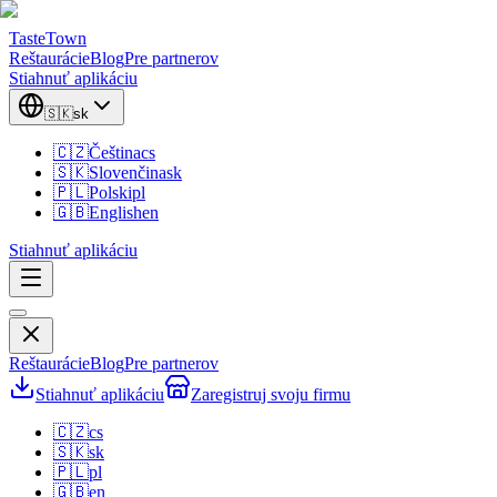
TasteTown
Reštaurácie
Blog
Pre partnerov
Stiahnuť aplikáciu
🇸🇰
sk
🇨🇿
Čeština
cs
🇸🇰
Slovenčina
sk
🇵🇱
Polski
pl
🇬🇧
English
en
Stiahnuť aplikáciu
Reštaurácie
Blog
Pre partnerov
Stiahnuť aplikáciu
Zaregistruj svoju firmu
🇨🇿
cs
🇸🇰
sk
🇵🇱
pl
🇬🇧
en