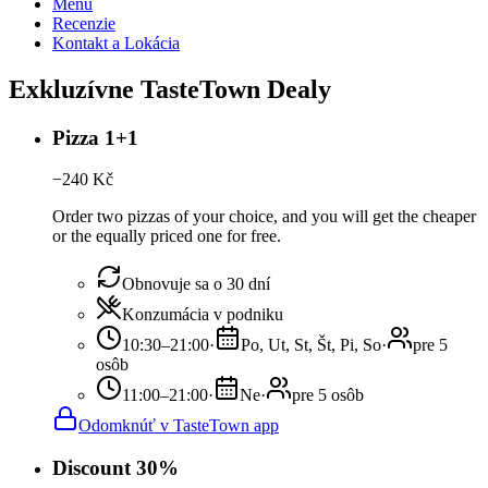
Menu
Recenzie
Kontakt a Lokácia
Exkluzívne TasteTown Dealy
Pizza 1+1
−
240
Kč
Order two pizzas of your choice, and you will get the cheaper
or the equally priced one for free.
Obnovuje sa o 30 dní
Konzumácia v podniku
10:30–21:00
·
Po, Ut, St, Št, Pi, So
·
pre 5
osôb
11:00–21:00
·
Ne
·
pre 5 osôb
Odomknúť v TasteTown app
Discount 30%