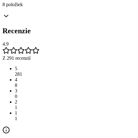
8 položiek
Recenzie
4.9
Z 291 recenzií
5
281
4
8
3
0
2
1
1
1