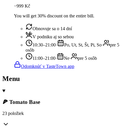
−
999
Kč
You will get 30% discount on the entire bill.
Obnovuje sa o 14 dní
V podniku aj so sebou
10:30–21:00
·
Po, Ut, St, Št, Pi, So
·
pre 5
osôb
11:00–21:00
·
Ne
·
pre 5 osôb
Odomknúť v TasteTown app
Menu
🍕 Tomato Base
23 položiek