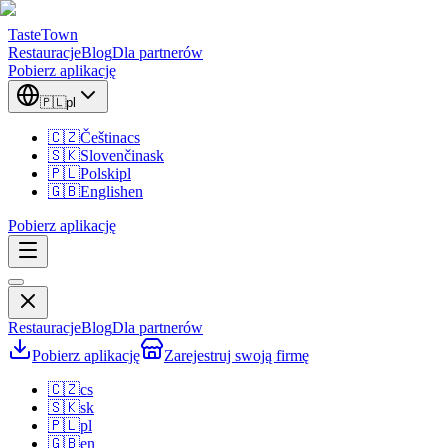
TasteTown
Restauracje
Blog
Dla partnerów
Pobierz aplikację
🇵🇱
pl
🇨🇿
Čeština
cs
🇸🇰
Slovenčina
sk
🇵🇱
Polski
pl
🇬🇧
English
en
Pobierz aplikację
Restauracje
Blog
Dla partnerów
Pobierz aplikację
Zarejestruj swoją firmę
🇨🇿
cs
🇸🇰
sk
🇵🇱
pl
🇬🇧
en