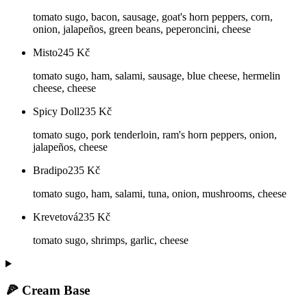
tomato sugo, bacon, sausage, goat's horn peppers, corn,
onion, jalapeños, green beans, peperoncini, cheese
Misto
245
Kč
tomato sugo, ham, salami, sausage, blue cheese, hermelin
cheese, cheese
Spicy Doll
235
Kč
tomato sugo, pork tenderloin, ram's horn peppers, onion,
jalapeños, cheese
Bradipo
235
Kč
tomato sugo, ham, salami, tuna, onion, mushrooms, cheese
Krevetová
235
Kč
tomato sugo, shrimps, garlic, cheese
🍕 Cream Base