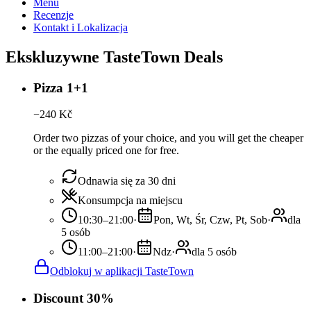
Menu
Recenzje
Kontakt i Lokalizacja
Ekskluzywne TasteTown Deals
Pizza 1+1
−
240
Kč
Order two pizzas of your choice, and you will get the cheaper
or the equally priced one for free.
Odnawia się za 30 dni
Konsumpcja na miejscu
10:30–21:00
·
Pon, Wt, Śr, Czw, Pt, Sob
·
dla
5 osób
11:00–21:00
·
Ndz
·
dla 5 osób
Odblokuj w aplikacji TasteTown
Discount 30%