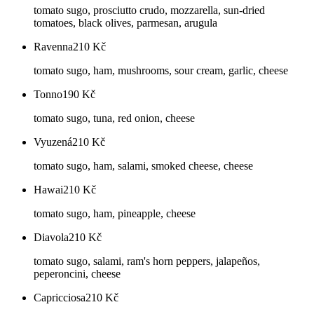
tomato sugo, prosciutto crudo, mozzarella, sun-dried
tomatoes, black olives, parmesan, arugula
Ravenna
210
Kč
tomato sugo, ham, mushrooms, sour cream, garlic, cheese
Tonno
190
Kč
tomato sugo, tuna, red onion, cheese
Vyuzená
210
Kč
tomato sugo, ham, salami, smoked cheese, cheese
Hawai
210
Kč
tomato sugo, ham, pineapple, cheese
Diavola
210
Kč
tomato sugo, salami, ram's horn peppers, jalapeños,
peperoncini, cheese
Capricciosa
210
Kč