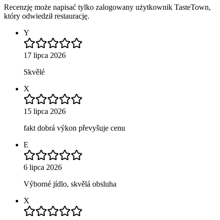
Recenzję może napisać tylko zalogowany użytkownik TasteTown,
który odwiedził restaurację.
Y
17 lipca 2026
Skvělé
X
15 lipca 2026
fakt dobrá výkon převyšuje cenu
E
6 lipca 2026
Výborné jídlo, skvělá obsluha
X