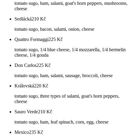
tomato sugo, ham, salami, goat's horn peppers, mushrooms,
cheese
Sedlácká
210
Kč
tomato sugo, bacon, salami, onion, cheese
Quattro Formaggi
225
Kč
tomato sugo, 1/4 blue cheese, 1/4 mozzarella, 1/4 hermelin
cheese, 1/4 gouda
Don Carlos
225
Kč
tomato sugo, ham, salami, sausage, broccoli, cheese
Královská
220
Kč
tomato sugo, three types of salami, goat's horn peppers,
cheese
Sauro Verde
210
Kč
tomato sugo, ham, leaf spinach, corn, egg, cheese
Mexico
235
Kč