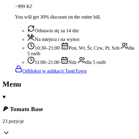
−
999
Kč
You will get 30% discount on the entire bill.
Odnawia się za 14 dni
Na miejscu i na wynos
10:30–21:00
·
Pon, Wt, Śr, Czw, Pt, Sob
·
dla
5 osób
11:00–21:00
·
Ndz
·
dla 5 osób
Odblokuj w aplikacji TasteTown
Menu
🍕 Tomato Base
23 pozycje