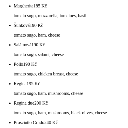
Margherita
185
Kč
tomato sugo, mozzarella, tomatoes, basil
Šunková
190
Kč
tomato sugo, ham, cheese
Salámová
190
Kč
tomato sugo, salami, cheese
Pollo
190
Kč
tomato sugo, chicken breast, cheese
Regina
195
Kč
tomato sugo, ham, mushrooms, cheese
Regina due
200
Kč
tomato sugo, ham, mushrooms, black olives, cheese
Prosciutto Crudo
240
Kč