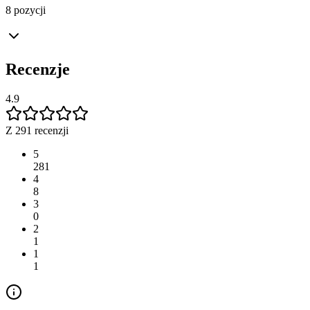
8 pozycji
Recenzje
4.9
Z 291 recenzji
5
281
4
8
3
0
2
1
1
1