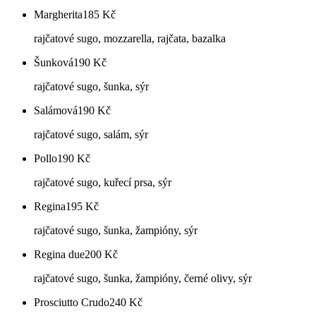
Margherita
185
Kč
rajčatové sugo, mozzarella, rajčata, bazalka
Šunková
190
Kč
rajčatové sugo, šunka, sýr
Salámová
190
Kč
rajčatové sugo, salám, sýr
Pollo
190
Kč
rajčatové sugo, kuřecí prsa, sýr
Regina
195
Kč
rajčatové sugo, šunka, žampióny, sýr
Regina due
200
Kč
rajčatové sugo, šunka, žampióny, černé olivy, sýr
Prosciutto Crudo
240
Kč