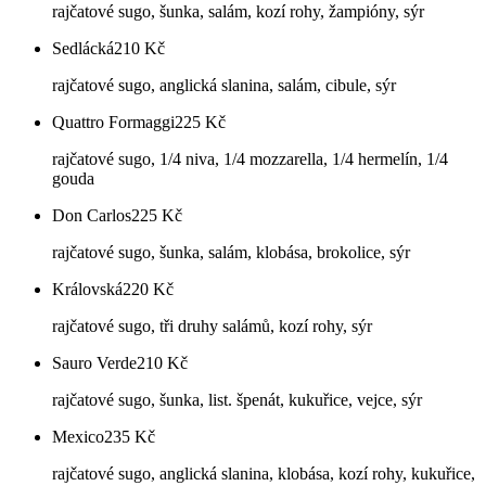
rajčatové sugo, šunka, salám, kozí rohy, žampióny, sýr
Sedlácká
210
Kč
rajčatové sugo, anglická slanina, salám, cibule, sýr
Quattro Formaggi
225
Kč
rajčatové sugo, 1/4 niva, 1/4 mozzarella, 1/4 hermelín, 1/4
gouda
Don Carlos
225
Kč
rajčatové sugo, šunka, salám, klobása, brokolice, sýr
Královská
220
Kč
rajčatové sugo, tři druhy salámů, kozí rohy, sýr
Sauro Verde
210
Kč
rajčatové sugo, šunka, list. špenát, kukuřice, vejce, sýr
Mexico
235
Kč
rajčatové sugo, anglická slanina, klobása, kozí rohy, kukuřice,