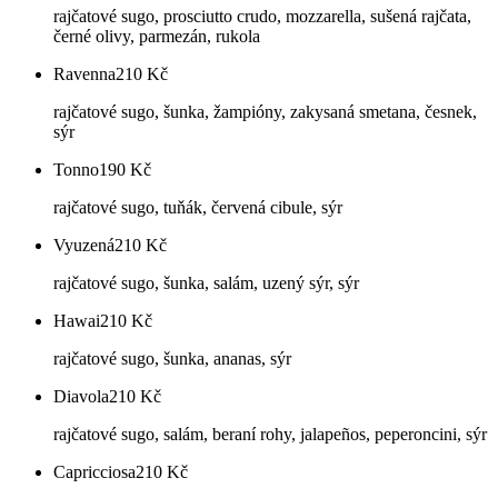
rajčatové sugo, prosciutto crudo, mozzarella, sušená rajčata,
černé olivy, parmezán, rukola
Ravenna
210
Kč
rajčatové sugo, šunka, žampióny, zakysaná smetana, česnek,
sýr
Tonno
190
Kč
rajčatové sugo, tuňák, červená cibule, sýr
Vyuzená
210
Kč
rajčatové sugo, šunka, salám, uzený sýr, sýr
Hawai
210
Kč
rajčatové sugo, šunka, ananas, sýr
Diavola
210
Kč
rajčatové sugo, salám, beraní rohy, jalapeños, peperoncini, sýr
Capricciosa
210
Kč