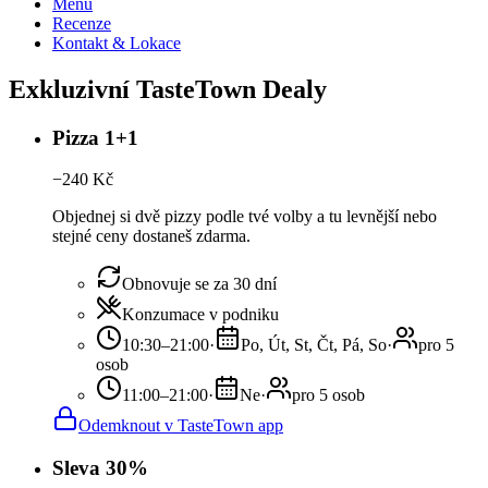
Menu
Recenze
Kontakt & Lokace
Exkluzivní TasteTown Dealy
Pizza 1+1
−
240
Kč
Objednej si dvě pizzy podle tvé volby a tu levnější nebo
stejné ceny dostaneš zdarma.
Obnovuje se za 30 dní
Konzumace v podniku
10:30–21:00
·
Po, Út, St, Čt, Pá, So
·
pro 5
osob
11:00–21:00
·
Ne
·
pro 5 osob
Odemknout v TasteTown app
Sleva 30%