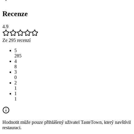
Recenze
4.9
Ze 295 recenzí
5
285
4
8
3
0
2
1
1
1
Hodnotit může pouze přihlášený uživatel TasteTown, který navštívil
restauraci.