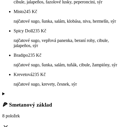
cibule, jalapeños, fazolové lusky, peperoncini, sýr
Misto
245
Kč
rajčatové sugo, šunka, salám, klobása, niva, hermelín, sýr
Spicy Doll
235
Kč
rajčatové sugo, vepřová panenka, beraní rohy, cibule,
jalapeños, sýr
Bradipo
235
Kč
rajčatové sugo, šunka, salám, tuňák, cibule, žampióny, sýr
Krevetová
235
Kč
rajčatové sugo, krevety, česnek, sýr
🍕 Smetanový základ
8 položek