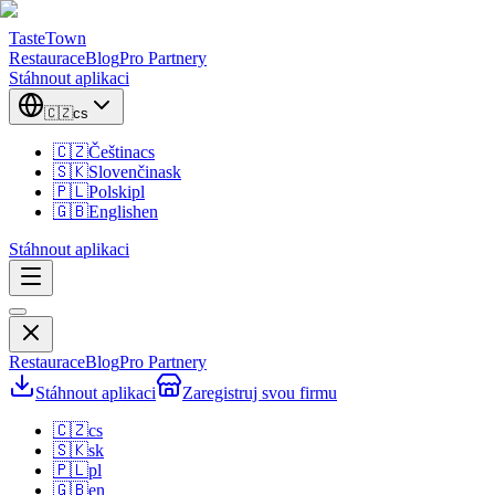
TasteTown
Restaurace
Blog
Pro Partnery
Stáhnout aplikaci
🇨🇿
cs
🇨🇿
Čeština
cs
🇸🇰
Slovenčina
sk
🇵🇱
Polski
pl
🇬🇧
English
en
Stáhnout aplikaci
Restaurace
Blog
Pro Partnery
Stáhnout aplikaci
Zaregistruj svou firmu
🇨🇿
cs
🇸🇰
sk
🇵🇱
pl
🇬🇧
en