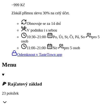
−
999
Kč
Získáš přímou slevu 30% na celý účet.
Obnovuje se za 14 dní
V podniku i s sebou
10:30–21:00
·
Po, Út, St, Čt, Pá, So
·
pro 5
osob
11:00–21:00
·
Ne
·
pro 5 osob
Odemknout v TasteTown app
Menu
🍕 Rajčatový základ
23 položek