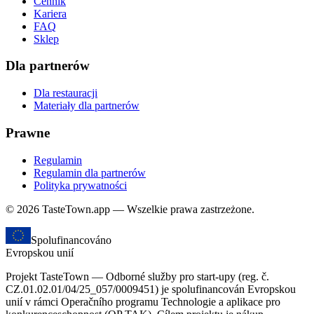
Cennik
Kariera
FAQ
Sklep
Dla partnerów
Dla restauracji
Materiały dla partnerów
Prawne
Regulamin
Regulamin dla partnerów
Polityka prywatności
© 2026 TasteTown.app — Wszelkie prawa zastrzeżone.
Spolufinancováno
Evropskou unií
Projekt TasteTown — Odborné služby pro start-upy (reg. č.
CZ.01.02.01/04/25_057/0009451) je spolufinancován Evropskou
unií v rámci Operačního programu Technologie a aplikace pro