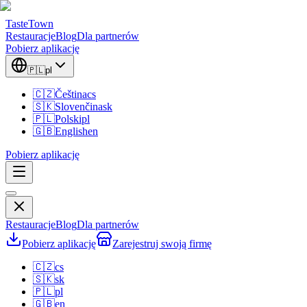
TasteTown
Restauracje
Blog
Dla partnerów
Pobierz aplikację
🇵🇱
pl
🇨🇿
Čeština
cs
🇸🇰
Slovenčina
sk
🇵🇱
Polski
pl
🇬🇧
English
en
Pobierz aplikację
Restauracje
Blog
Dla partnerów
Pobierz aplikację
Zarejestruj swoją firmę
🇨🇿
cs
🇸🇰
sk
🇵🇱
pl
🇬🇧
en