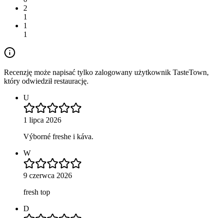
2
1
1
1
Recenzję może napisać tylko zalogowany użytkownik TasteTown,
który odwiedził restaurację.
U
1 lipca 2026
Výborné freshe i káva.
W
9 czerwca 2026
fresh top
D