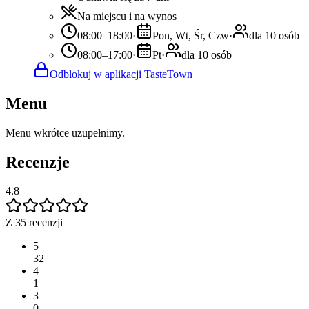
Na miejscu i na wynos
08:00–18:00
·
Pon, Wt, Śr, Czw
·
dla 10 osób
08:00–17:00
·
Pt
·
dla 10 osób
Odblokuj w aplikacji TasteTown
Menu
Menu wkrótce uzupełnimy.
Recenzje
4.8
Z 35 recenzji
5
32
4
1
3
0