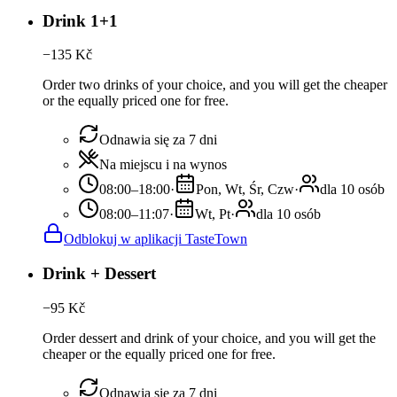
Drink 1+1
−
135
Kč
Order two drinks of your choice, and you will get the cheaper
or the equally priced one for free.
Odnawia się za 7 dni
Na miejscu i na wynos
08:00–18:00
·
Pon, Wt, Śr, Czw
·
dla 10 osób
08:00–11:07
·
Wt, Pt
·
dla 10 osób
Odblokuj w aplikacji TasteTown
Drink + Dessert
−
95
Kč
Order dessert and drink of your choice, and you will get the
cheaper or the equally priced one for free.
Odnawia się za 7 dni