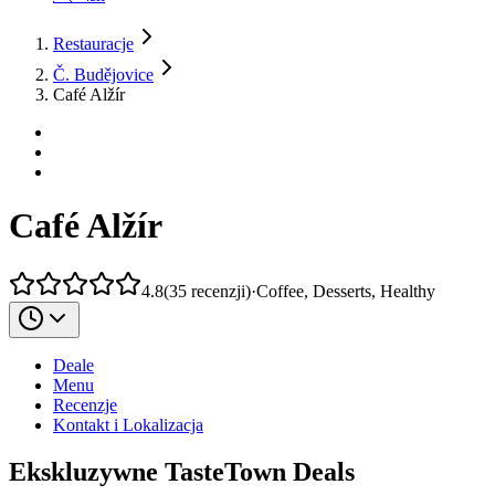
Restauracje
Č. Budějovice
Café Alžír
Café Alžír
4.8
(
35
recenzji
)
·
Coffee, Desserts, Healthy
Deale
Menu
Recenzje
Kontakt i Lokalizacja
Ekskluzywne TasteTown Deals