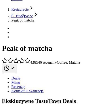
Restauracje
Č. Budějovice
Peak of matcha
Peak of matcha
4.9
(
546
recenzji
)
·
Coffee, Matcha
Deale
Menu
Recenzje
Kontakt i Lokalizacja
Ekskluzywne TasteTown Deals