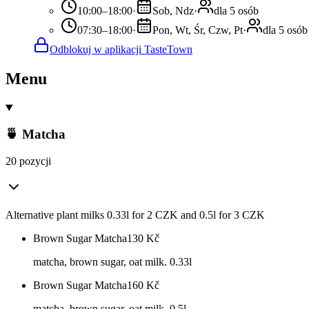
10:00–18:00
·
Sob, Ndz
·
dla 5 osób
07:30–18:00
·
Pon, Wt, Śr, Czw, Pt
·
dla 5 osób
Odblokuj w aplikacji TasteTown
Menu
🍵 Matcha
20 pozycji
Alternative plant milks 0.33l for 2 CZK and 0.5l for 3 CZK
Brown Sugar Matcha
130
Kč
matcha, brown sugar, oat milk. 0.33l
Brown Sugar Matcha
160
Kč
matcha, brown sugar, oat milk. 0.5l