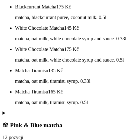
Blackcurrant Matcha
175
Kč
matcha, blackcurrant puree, coconut milk. 0.5l
White Chocolate Matcha
145
Kč
matcha, oat milk, white chocolate syrup and sauce. 0.33l
White Chocolate Matcha
175
Kč
matcha, oat milk, white chocolate syrup and sauce. 0.5l
Matcha Tiramisu
135
Kč
matcha, oat milk, tiramisu syrup. 0.33l
Matcha Tiramisu
165
Kč
matcha, oat milk, tiramisu syrup. 0.5l
🌸 Pink & Blue matcha
12 pozycji