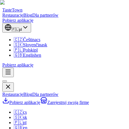
TasteTown
Restauracje
Blog
Dla partnerów
Pobierz aplikację
🇵🇱
pl
🇨🇿
Čeština
cs
🇸🇰
Slovenčina
sk
🇵🇱
Polski
pl
🇬🇧
English
en
Pobierz aplikację
Restauracje
Blog
Dla partnerów
Pobierz aplikację
Zarejestruj swoją firmę
🇨🇿
cs
🇸🇰
sk
🇵🇱
pl
🇬🇧
en