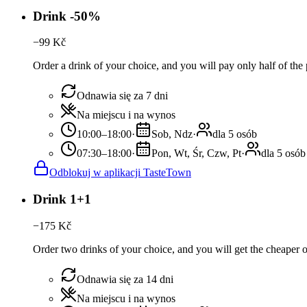
Drink -50%
−
99
Kč
Order a drink of your choice, and you will pay only half of the 
Odnawia się za 7 dni
Na miejscu i na wynos
10:00–18:00
·
Sob, Ndz
·
dla 5 osób
07:30–18:00
·
Pon, Wt, Śr, Czw, Pt
·
dla 5 osób
Odblokuj w aplikacji TasteTown
Drink 1+1
−
175
Kč
Order two drinks of your choice, and you will get the cheaper or
Odnawia się za 14 dni
Na miejscu i na wynos