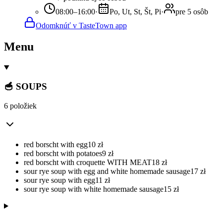
08:00–16:00
·
Po, Ut, St, Št, Pi
·
pre 5 osôb
Odomknúť v TasteTown app
Menu
🥣 SOUPS
6 položiek
red borscht with egg
10
zł
red borscht with potatoes
9
zł
red borscht with croquette WITH MEAT
18
zł
sour rye soup with egg and white homemade sausage
17
zł
sour rye soup with egg
11
zł
sour rye soup with white homemade sausage
15
zł