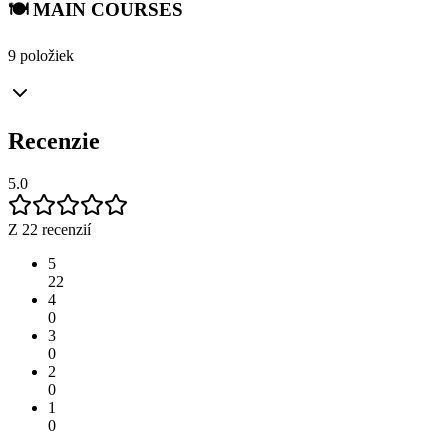
🍽️ MAIN COURSES
9 položiek
Recenzie
5.0
Z 22 recenzií
5
22
4
0
3
0
2
0
1
0