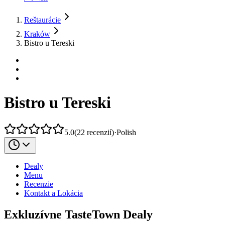
Reštaurácie
Kraków
Bistro u Tereski
Bistro u Tereski
5.0
(
22
recenzií
)
·
Polish
Dealy
Menu
Recenzie
Kontakt a Lokácia
Exkluzívne TasteTown Dealy