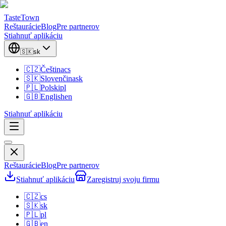
TasteTown
Reštaurácie
Blog
Pre partnerov
Stiahnuť aplikáciu
🇸🇰
sk
🇨🇿
Čeština
cs
🇸🇰
Slovenčina
sk
🇵🇱
Polski
pl
🇬🇧
English
en
Stiahnuť aplikáciu
Reštaurácie
Blog
Pre partnerov
Stiahnuť aplikáciu
Zaregistruj svoju firmu
🇨🇿
cs
🇸🇰
sk
🇵🇱
pl
🇬🇧
en