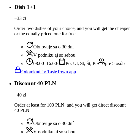
Dish 1+1
−
33
zł
Order two dishes of your choice, and you will get the cheaper
or the equally priced one for free.
Obnovuje sa o 30 dní
V podniku aj so sebou
08:00–16:00
·
Po, Ut, St, Št, Pi
·
pre 5 osôb
Odomknúť v TasteTown app
Discount 40 PLN
−
40
zł
Order at least for 100 PLN, and you will get direct discount
40 PLN.
Obnovuje sa o 30 dní
V podniku aj so sebou