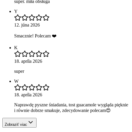
super. miła obsługa
Y
12. júna 2026
Smacznie! Polecam ❤️
K
18. apríla 2026
super
W
18. apríla 2026
Naprawdę pyszne śniadania, tost guacamole wygląda pięknie
i równie dobrze smakuje, zdecydowanie polecam😍
Zobraziť viac