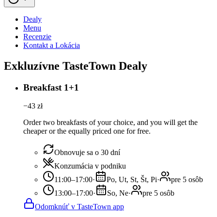
Dealy
Menu
Recenzie
Kontakt a Lokácia
Exkluzívne TasteTown Dealy
Breakfast 1+1
−
43
zł
Order two breakfasts of your choice, and you will get the
cheaper or the equally priced one for free.
Obnovuje sa o 30 dní
Konzumácia v podniku
11:00–17:00
·
Po, Ut, St, Št, Pi
·
pre 5 osôb
13:00–17:00
·
So, Ne
·
pre 5 osôb
Odomknúť v TasteTown app