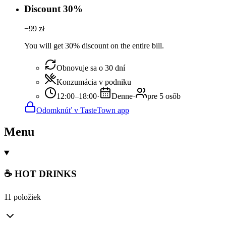
Discount 30%
−
99
zł
You will get 30% discount on the entire bill.
Obnovuje sa o 30 dní
Konzumácia v podniku
12:00–18:00
·
Denne
·
pre 5 osôb
Odomknúť v TasteTown app
Menu
☕ HOT DRINKS
11 položiek