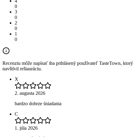
4
0
3
0
2
0
1
0
Recenziu môže napísať iba prihlásený používateľ TasteTown, ktorý
navštívil reštauráciu.
X
2. augusta 2026
bardzo dobrze śniadania
C
1. júla 2026