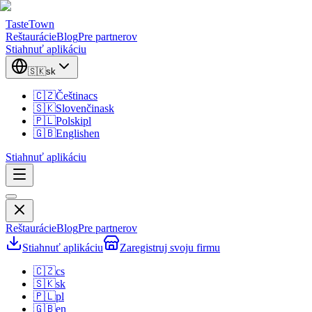
TasteTown
Reštaurácie
Blog
Pre partnerov
Stiahnuť aplikáciu
🇸🇰
sk
🇨🇿
Čeština
cs
🇸🇰
Slovenčina
sk
🇵🇱
Polski
pl
🇬🇧
English
en
Stiahnuť aplikáciu
Reštaurácie
Blog
Pre partnerov
Stiahnuť aplikáciu
Zaregistruj svoju firmu
🇨🇿
cs
🇸🇰
sk
🇵🇱
pl
🇬🇧
en