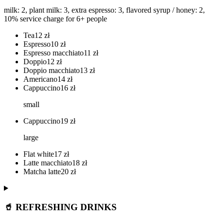
milk: 2, plant milk: 3, extra espresso: 3, flavored syrup / honey: 2,
10% service charge for 6+ people
Tea
12
zł
Espresso
10
zł
Espresso macchiato
11
zł
Doppio
12
zł
Doppio macchiato
13
zł
Americano
14
zł
Cappuccino
16
zł
small
Cappuccino
19
zł
large
Flat white
17
zł
Latte macchiato
18
zł
Matcha latte
20
zł
🥤 REFRESHING DRINKS