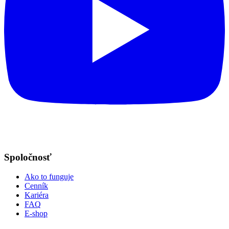
Spoločnosť
Ako to funguje
Cenník
Kariéra
FAQ
E-shop