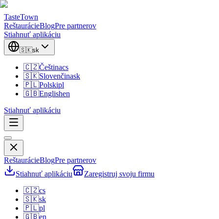
TasteTown
Reštaurácie
Blog
Pre partnerov
Stiahnuť aplikáciu
🇸🇰
sk
🇨🇿
Čeština
cs
🇸🇰
Slovenčina
sk
🇵🇱
Polski
pl
🇬🇧
English
en
Stiahnuť aplikáciu
Reštaurácie
Blog
Pre partnerov
Stiahnuť aplikáciu
Zaregistruj svoju firmu
🇨🇿
cs
🇸🇰
sk
🇵🇱
pl
🇬🇧
en