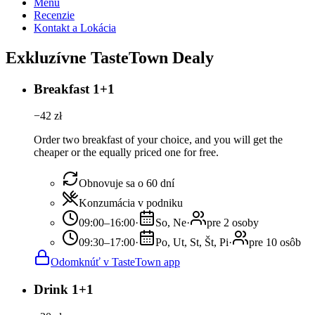
Menu
Recenzie
Kontakt a Lokácia
Exkluzívne TasteTown Dealy
Breakfast 1+1
−
42
zł
Order two breakfast of your choice, and you will get the
cheaper or the equally priced one for free.
Obnovuje sa o 60 dní
Konzumácia v podniku
09:00–16:00
·
So, Ne
·
pre 2 osoby
09:30–17:00
·
Po, Ut, St, Št, Pi
·
pre 10 osôb
Odomknúť v TasteTown app
Drink 1+1