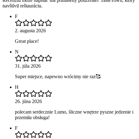
Recenziu môže napísať iba prihlásený používateľ TasteTown, ktorý
navštívil reštauráciu.
F
2. augusta 2026
Great place!
N
31. júla 2026
Super miejsce, napewno wrócimy nie raz🥰
H
26. júna 2026
polecam serdecznie Lumo, śliczne wnętrze pyszne jedzenie i
przemiła obsługa!
F