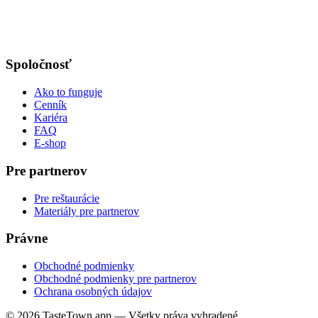
Spoločnosť
Ako to funguje
Cenník
Kariéra
FAQ
E-shop
Pre partnerov
Pre reštaurácie
Materiály pre partnerov
Právne
Obchodné podmienky
Obchodné podmienky pre partnerov
Ochrana osobných údajov
© 2026 TasteTown.app — Všetky práva vyhradené.