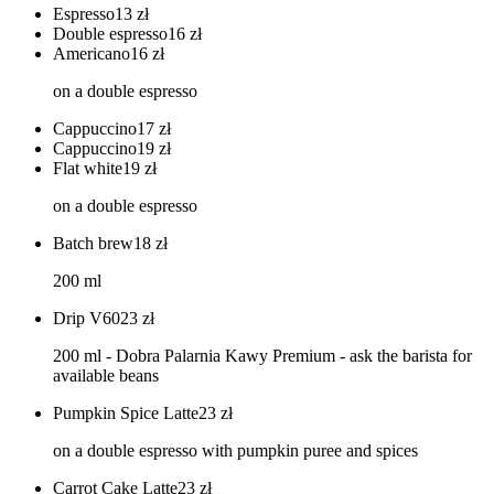
Espresso
13
zł
Double espresso
16
zł
Americano
16
zł
on a double espresso
Cappuccino
17
zł
Cappuccino
19
zł
Flat white
19
zł
on a double espresso
Batch brew
18
zł
200 ml
Drip V60
23
zł
200 ml - Dobra Palarnia Kawy Premium - ask the barista for
available beans
Pumpkin Spice Latte
23
zł
on a double espresso with pumpkin puree and spices
Carrot Cake Latte
23
zł