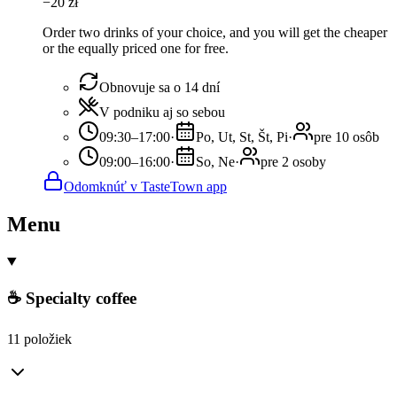
−
20
zł
Order two drinks of your choice, and you will get the cheaper
or the equally priced one for free.
Obnovuje sa o 14 dní
V podniku aj so sebou
09:30–17:00
·
Po, Ut, St, Št, Pi
·
pre 10 osôb
09:00–16:00
·
So, Ne
·
pre 2 osoby
Odomknúť v TasteTown app
Menu
☕ Specialty coffee
11 položiek