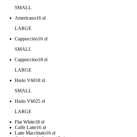
SMALL
Americano
16
zł
LARGE
Cappuccino
16
zł
SMALL
Cappuccino
18
zł
LARGE
Hario V60
18
zł
SMALL
Hario V60
25
zł
LARGE
Flat White
18
zł
Caffe Latte
16
zł
Latte Macchiato
16
zł