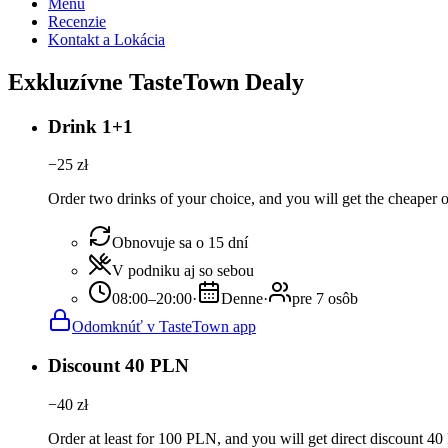
Menu
Recenzie
Kontakt a Lokácia
Exkluzívne TasteTown Dealy
Drink 1+1
−
25
zł
Order two drinks of your choice, and you will get the cheaper or
Obnovuje sa o 15 dní
V podniku aj so sebou
08:00–20:00
·
Denne
·
pre 7 osôb
Odomknúť v TasteTown app
Discount 40 PLN
−
40
zł
Order at least for 100 PLN, and you will get direct discount 4