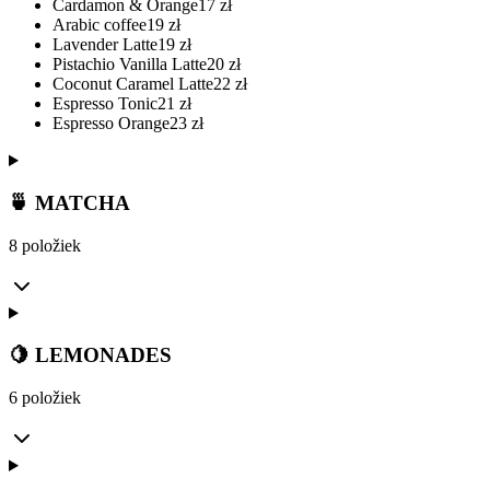
Cardamon & Orange
17
zł
Arabic coffee
19
zł
Lavender Latte
19
zł
Pistachio Vanilla Latte
20
zł
Coconut Caramel Latte
22
zł
Espresso Tonic
21
zł
Espresso Orange
23
zł
🍵 MATCHA
8 položiek
🍋 LEMONADES
6 položiek