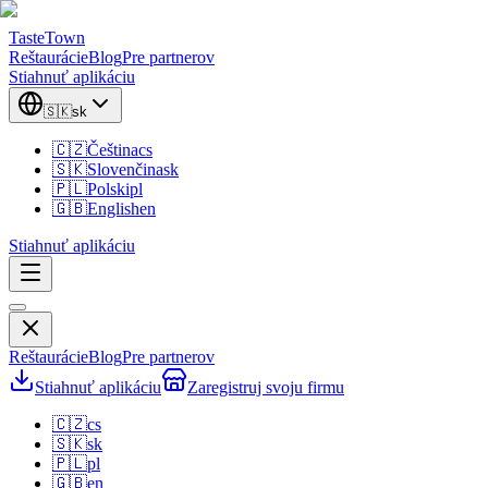
TasteTown
Reštaurácie
Blog
Pre partnerov
Stiahnuť aplikáciu
🇸🇰
sk
🇨🇿
Čeština
cs
🇸🇰
Slovenčina
sk
🇵🇱
Polski
pl
🇬🇧
English
en
Stiahnuť aplikáciu
Reštaurácie
Blog
Pre partnerov
Stiahnuť aplikáciu
Zaregistruj svoju firmu
🇨🇿
cs
🇸🇰
sk
🇵🇱
pl
🇬🇧
en