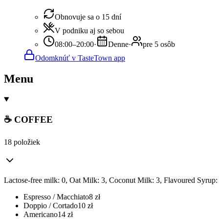
Obnovuje sa o 15 dní
V podniku aj so sebou
08:00–20:00
·
Denne
·
pre 5 osôb
Odomknúť v TasteTown app
Menu
☕ COFFEE
18 položiek
Lactose-free milk: 0, Oat Milk: 3, Coconut Milk: 3, Flavoured Syrup:
Espresso / Macchiato
8
zł
Doppio / Cortado
10
zł
Americano
14
zł