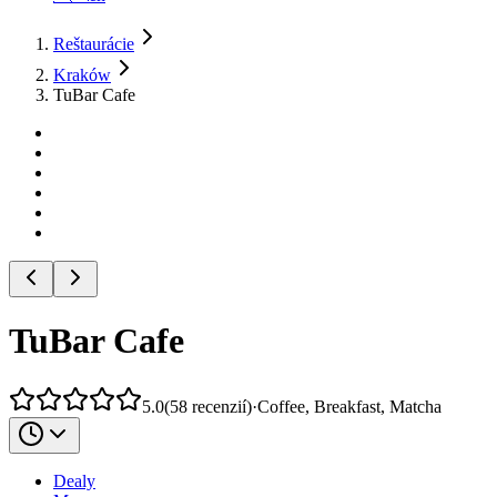
Reštaurácie
Kraków
TuBar Cafe
TuBar Cafe
5.0
(
58
recenzií
)
·
Coffee, Breakfast, Matcha
Dealy