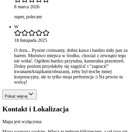
8 marca 2026
super, polecam
W
18 listopada 2025
O Jezu... Pyszne croissanty, dobra kawa i bardzo miły pan za
barem. Mnóstwo miejsca w środku, chociaż z zewnątrz tego
nie widać. Ogółem bardzo przytulna, kameralna przestrzeń.
Dolny poziom przydałoby się zagęścić i "zagracić"
kwiatami/książkami/obrazami, żeby był trochę mniej
korporacyjny, ale to tylko moja preferencja :) Na pewno tu
wrócę!
Pokaż więcej
Kontakt i Lokalizacja
Mapa jest wyłączona
Mapa wymaga cookies. Włącz je jednym kliknięciem, a od razu się