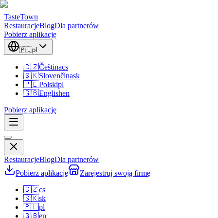
TasteTown
Restauracje
Blog
Dla partnerów
Pobierz aplikację
🇵🇱
pl
🇨🇿
Čeština
cs
🇸🇰
Slovenčina
sk
🇵🇱
Polski
pl
🇬🇧
English
en
Pobierz aplikację
Restauracje
Blog
Dla partnerów
Pobierz aplikację
Zarejestruj swoją firmę
🇨🇿
cs
🇸🇰
sk
🇵🇱
pl
🇬🇧
en