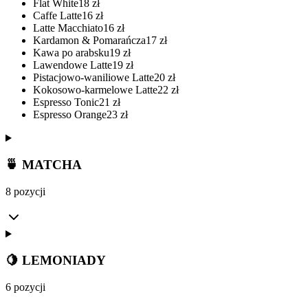
Flat White
18
zł
Caffe Latte
16
zł
Latte Macchiato
16
zł
Kardamon & Pomarańcza
17
zł
Kawa po arabsku
19
zł
Lawendowe Latte
19
zł
Pistacjowo-waniliowe Latte
20
zł
Kokosowo-karmelowe Latte
22
zł
Espresso Tonic
21
zł
Espresso Orange
23
zł
🍵 MATCHA
8 pozycji
🍋 LEMONIADY
6 pozycji