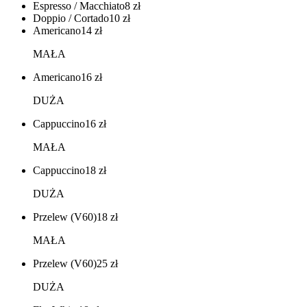
Espresso / Macchiato
8
zł
Doppio / Cortado
10
zł
Americano
14
zł
MAŁA
Americano
16
zł
DUŻA
Cappuccino
16
zł
MAŁA
Cappuccino
18
zł
DUŻA
Przelew (V60)
18
zł
MAŁA
Przelew (V60)
25
zł
DUŻA