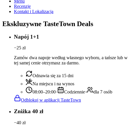
Menu
Recenzje
Kontakt i Lokalizacja
Ekskluzywne TasteTown Deals
Napój 1+1
−
25
zł
Zamów dwa napoje według własnego wyboru, a tańsze lub w
tej samej cenie otrzymasz za darmo.
Odnawia się za 15 dni
Na miejscu i na wynos
08:00–20:00
·
Codziennie
·
dla 7 osób
Odblokuj w aplikacji TasteTown
Zniżka 40 zł
−
40
zł