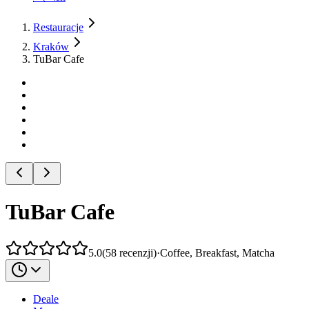
Restauracje
Kraków
TuBar Cafe
TuBar Cafe
5.0
(
58
recenzji
)
·
Coffee, Breakfast, Matcha
Deale