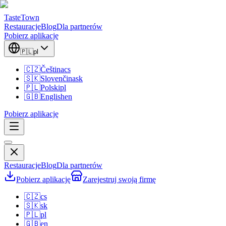
TasteTown
Restauracje
Blog
Dla partnerów
Pobierz aplikację
🇵🇱
pl
🇨🇿
Čeština
cs
🇸🇰
Slovenčina
sk
🇵🇱
Polski
pl
🇬🇧
English
en
Pobierz aplikację
Restauracje
Blog
Dla partnerów
Pobierz aplikację
Zarejestruj swoją firmę
🇨🇿
cs
🇸🇰
sk
🇵🇱
pl
🇬🇧
en