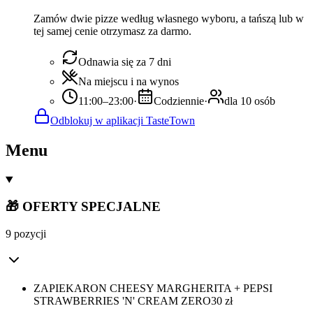
Zamów dwie pizze według własnego wyboru, a tańszą lub w
tej samej cenie otrzymasz za darmo.
Odnawia się za 7 dni
Na miejscu i na wynos
11:00–23:00
·
Codziennie
·
dla 10 osób
Odblokuj w aplikacji TasteTown
Menu
🎁 OFERTY SPECJALNE
9 pozycji
ZAPIEKARON CHEESY MARGHERITA + PEPSI
STRAWBERRIES 'N' CREAM ZERO
30
zł