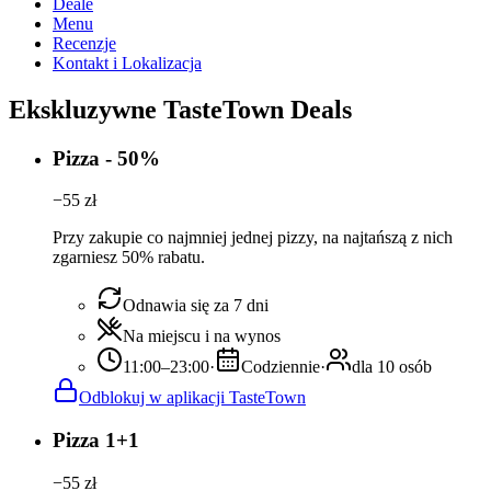
Deale
Menu
Recenzje
Kontakt i Lokalizacja
Ekskluzywne TasteTown Deals
Pizza - 50%
−
55
zł
Przy zakupie co najmniej jednej pizzy, na najtańszą z nich
zgarniesz 50% rabatu.
Odnawia się za 7 dni
Na miejscu i na wynos
11:00–23:00
·
Codziennie
·
dla 10 osób
Odblokuj w aplikacji TasteTown
Pizza 1+1
−
55
zł