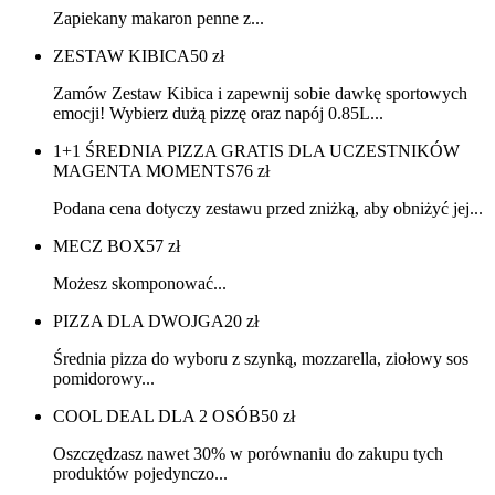
Zapiekany makaron penne z...
ZESTAW KIBICA
50
zł
Zamów Zestaw Kibica i zapewnij sobie dawkę sportowych
emocji! Wybierz dużą pizzę oraz napój 0.85L...
1+1 ŚREDNIA PIZZA GRATIS DLA UCZESTNIKÓW
MAGENTA MOMENTS
76
zł
Podana cena dotyczy zestawu przed zniżką, aby obniżyć jej...
MECZ BOX
57
zł
Możesz skomponować...
PIZZA DLA DWOJGA
20
zł
Średnia pizza do wyboru z szynką, mozzarella, ziołowy sos
pomidorowy...
COOL DEAL DLA 2 OSÓB
50
zł
Oszczędzasz nawet 30% w porównaniu do zakupu tych
produktów pojedynczo...