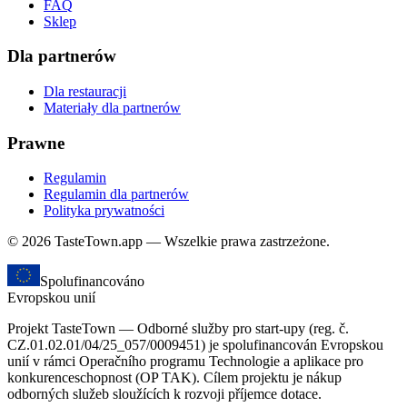
FAQ
Sklep
Dla partnerów
Dla restauracji
Materiały dla partnerów
Prawne
Regulamin
Regulamin dla partnerów
Polityka prywatności
© 2026 TasteTown.app — Wszelkie prawa zastrzeżone.
Spolufinancováno
Evropskou unií
Projekt TasteTown — Odborné služby pro start-upy (reg. č.
CZ.01.02.01/04/25_057/0009451) je spolufinancován Evropskou
unií v rámci Operačního programu Technologie a aplikace pro
konkurenceschopnost (OP TAK). Cílem projektu je nákup
odborných služeb sloužících k rozvoji příjemce dotace.