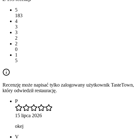
5
183
4
3
3
2
2
0
1
5
Recenzję może napisać tylko zalogowany użytkownik TasteTown,
który odwiedził restaurację.
P
15 lipca 2026
okej
V