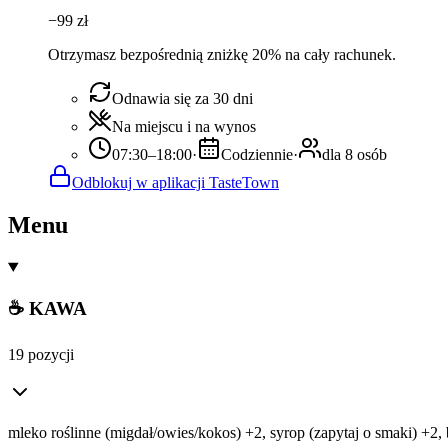
−
99
zł
Otrzymasz bezpośrednią zniżkę 20% na cały rachunek.
Odnawia się za 30 dni
Na miejscu i na wynos
07:30–18:00
·
Codziennie
·
dla 8 osób
Odblokuj w aplikacji TasteTown
Menu
☕ KAWA
19 pozycji
mleko roślinne (migdał/owies/kokos) +2, syrop (zapytaj o smaki) +2,