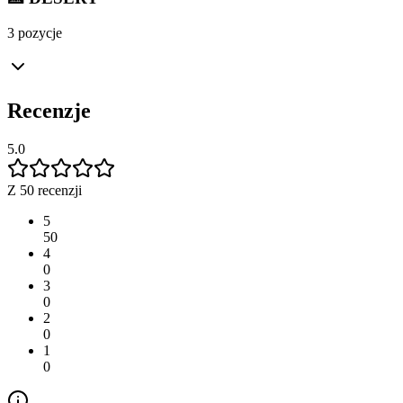
3 pozycje
Recenzje
5.0
Z 50 recenzji
5
50
4
0
3
0
2
0
1
0