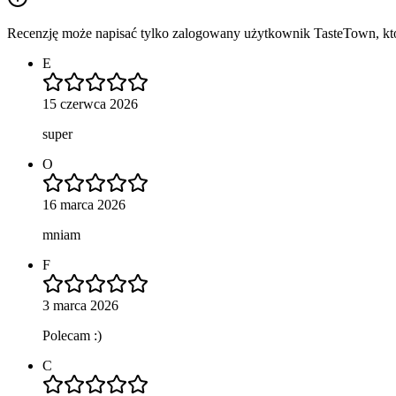
Recenzję może napisać tylko zalogowany użytkownik TasteTown, któr
E
15 czerwca 2026
super
O
16 marca 2026
mniam
F
3 marca 2026
Polecam :)
C