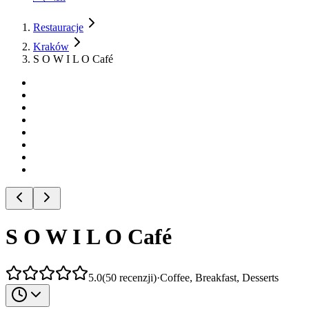
Restauracje
Kraków
S O W I L O Café
S O W I L O Café
5.0
(
50
recenzji
)
·
Coffee, Breakfast, Desserts