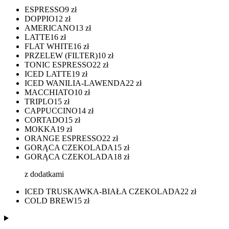
ESPRESSO
9
zł
DOPPIO
12
zł
AMERICANO
13
zł
LATTE
16
zł
FLAT WHITE
16
zł
PRZELEW (FILTER)
10
zł
TONIC ESPRESSO
22
zł
ICED LATTE
19
zł
ICED WANILIA-LAWENDA
22
zł
MACCHIATO
10
zł
TRIPLO
15
zł
CAPPUCCINO
14
zł
CORTADO
15
zł
MOKKA
19
zł
ORANGE ESPRESSO
22
zł
GORĄCA CZEKOLADA
15
zł
GORĄCA CZEKOLADA
18
zł
z dodatkami
ICED TRUSKAWKA-BIAŁA CZEKOLADA
22
zł
COLD BREW
15
zł