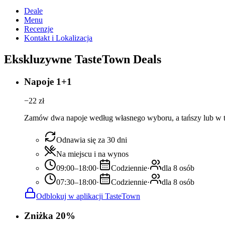
Deale
Menu
Recenzje
Kontakt i Lokalizacja
Ekskluzywne TasteTown Deals
Napoje 1+1
−
22
zł
Zamów dwa napoje według własnego wyboru, a tańszy lub w te
Odnawia się za 30 dni
Na miejscu i na wynos
09:00–18:00
·
Codziennie
·
dla 8 osób
07:30–18:00
·
Codziennie
·
dla 8 osób
Odblokuj w aplikacji TasteTown
Zniżka 20%