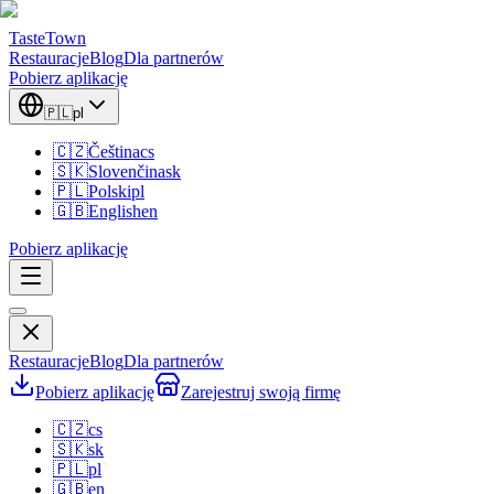
TasteTown
Restauracje
Blog
Dla partnerów
Pobierz aplikację
🇵🇱
pl
🇨🇿
Čeština
cs
🇸🇰
Slovenčina
sk
🇵🇱
Polski
pl
🇬🇧
English
en
Pobierz aplikację
Restauracje
Blog
Dla partnerów
Pobierz aplikację
Zarejestruj swoją firmę
🇨🇿
cs
🇸🇰
sk
🇵🇱
pl
🇬🇧
en