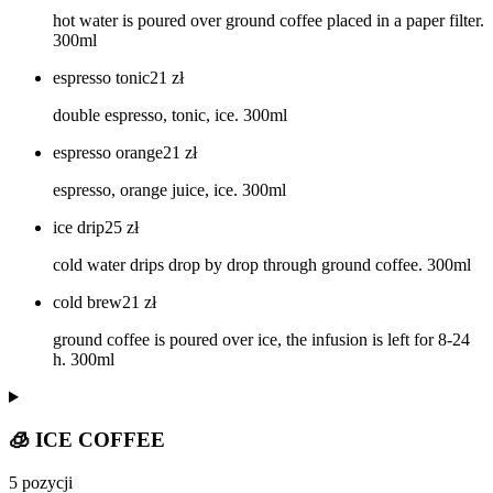
hot water is poured over ground coffee placed in a paper filter.
300ml
espresso tonic
21
zł
double espresso, tonic, ice. 300ml
espresso orange
21
zł
espresso, orange juice, ice. 300ml
ice drip
25
zł
cold water drips drop by drop through ground coffee. 300ml
cold brew
21
zł
ground coffee is poured over ice, the infusion is left for 8-24
h. 300ml
🧊 ICE COFFEE
5 pozycji