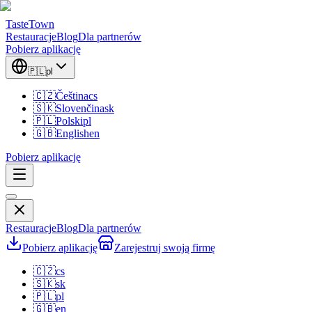
TasteTown
Restauracje
Blog
Dla partnerów
Pobierz aplikację
🇵🇱
pl
🇨🇿
Čeština
cs
🇸🇰
Slovenčina
sk
🇵🇱
Polski
pl
🇬🇧
English
en
Pobierz aplikację
Restauracje
Blog
Dla partnerów
Pobierz aplikację
Zarejestruj swoją firmę
🇨🇿
cs
🇸🇰
sk
🇵🇱
pl
🇬🇧
en