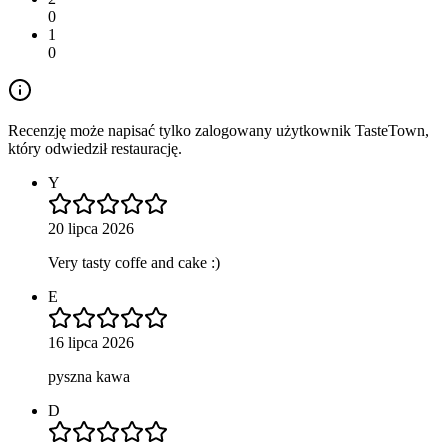
0
1
0
Recenzję może napisać tylko zalogowany użytkownik TasteTown,
który odwiedził restaurację.
Y
20 lipca 2026
Very tasty coffe and cake :)
E
16 lipca 2026
pyszna kawa
D