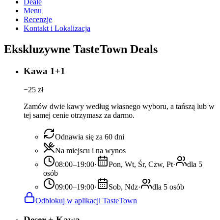
Deale
Menu
Recenzje
Kontakt i Lokalizacja
Ekskluzywne TasteTown Deals
Kawa 1+1
−
25
zł
Zamów dwie kawy według własnego wyboru, a tańszą lub w
tej samej cenie otrzymasz za darmo.
Odnawia się za 60 dni
Na miejscu i na wynos
08:00–19:00
·
Pon, Wt, Śr, Czw, Pt
·
dla 5
osób
09:00–19:00
·
Sob, Ndz
·
dla 5 osób
Odblokuj w aplikacji TasteTown
Deser + Kawa