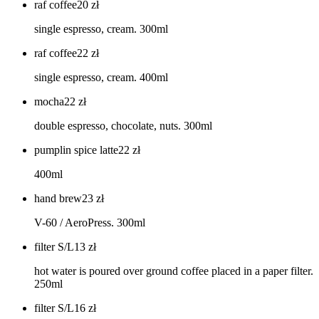
raf coffee
20
zł
single espresso, cream. 300ml
raf coffee
22
zł
single espresso, cream. 400ml
mocha
22
zł
double espresso, chocolate, nuts. 300ml
pumplin spice latte
22
zł
400ml
hand brew
23
zł
V-60 / AeroPress. 300ml
filter S/L
13
zł
hot water is poured over ground coffee placed in a paper filter.
250ml
filter S/L
16
zł