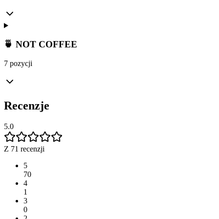
🍵 NOT COFFEE
7 pozycji
Recenzje
5.0
Z 71 recenzji
5
70
4
1
3
0
2