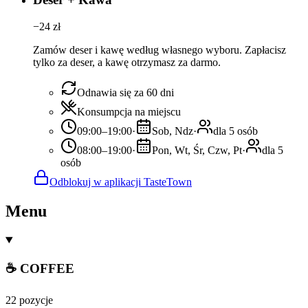
−
24
zł
Zamów deser i kawę według własnego wyboru. Zapłacisz
tylko za deser, a kawę otrzymasz za darmo.
Odnawia się za 60 dni
Konsumpcja na miejscu
09:00–19:00
·
Sob, Ndz
·
dla 5 osób
08:00–19:00
·
Pon, Wt, Śr, Czw, Pt
·
dla 5
osób
Odblokuj w aplikacji TasteTown
Menu
☕ COFFEE
22 pozycje