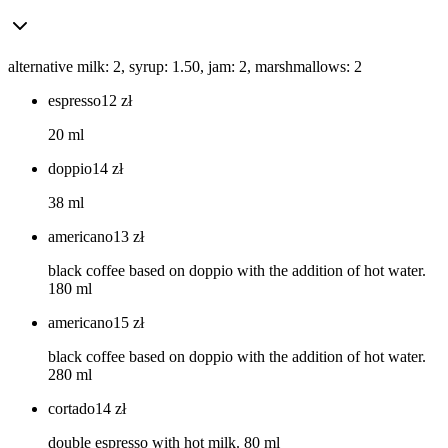
alternative milk: 2, syrup: 1.50, jam: 2, marshmallows: 2
espresso
12
zł
20 ml
doppio
14
zł
38 ml
americano
13
zł
black coffee based on doppio with the addition of hot water.
180 ml
americano
15
zł
black coffee based on doppio with the addition of hot water.
280 ml
cortado
14
zł
double espresso with hot milk. 80 ml