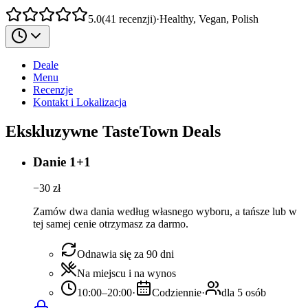
5.0
(
41
recenzji
)
·
Healthy, Vegan, Polish
Deale
Menu
Recenzje
Kontakt i Lokalizacja
Ekskluzywne TasteTown Deals
Danie 1+1
−
30
zł
Zamów dwa dania według własnego wyboru, a tańsze lub w
tej samej cenie otrzymasz za darmo.
Odnawia się za 90 dni
Na miejscu i na wynos
10:00–20:00
·
Codziennie
·
dla 5 osób