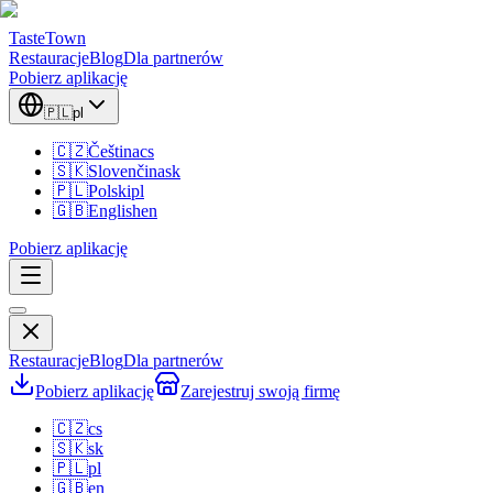
TasteTown
Restauracje
Blog
Dla partnerów
Pobierz aplikację
🇵🇱
pl
🇨🇿
Čeština
cs
🇸🇰
Slovenčina
sk
🇵🇱
Polski
pl
🇬🇧
English
en
Pobierz aplikację
Restauracje
Blog
Dla partnerów
Pobierz aplikację
Zarejestruj swoją firmę
🇨🇿
cs
🇸🇰
sk
🇵🇱
pl
🇬🇧
en