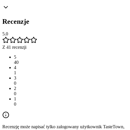
Recenzje
5.0
Z 41 recenzji
5
40
4
1
3
0
2
0
1
0
Recenzję może napisać tylko zalogowany użytkownik TasteTown,