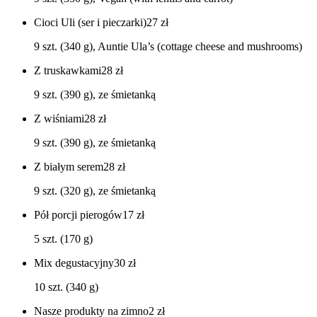
Cioci Uli (ser i pieczarki)
27
zł
9 szt. (340 g), Auntie Ula’s (cottage cheese and mushrooms)
Z truskawkami
28
zł
9 szt. (390 g), ze śmietanką
Z wiśniami
28
zł
9 szt. (390 g), ze śmietanką
Z białym serem
28
zł
9 szt. (320 g), ze śmietanką
Pół porcji pierogów
17
zł
5 szt. (170 g)
Mix degustacyjny
30
zł
10 szt. (340 g)
Nasze produkty na zimno
2
zł