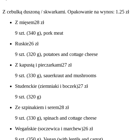
Z cebulką duszoną / skwarkami. Opakowanie na wynos: 1.25 zł
Z mięsem
28
zł
9 szt. (340 g), pork meat
Ruskie
26
zł
9 szt. (320 g), potatoes and cottage cheese
Z kapustą i pieczarkami
27
zł
9 szt. (330 g), sauerkraut and mushrooms
Studenckie (ziemniaki i boczek)
27
zł
9 szt. (320 g)
Ze szpinakiem i serem
28
zł
9 szt. (330 g), spinach and cottage cheese
Wegańskie (soczewica i marchew)
26
zł
9 szt. (350 g), Vegan (with lentils and carrot)