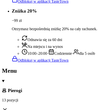
Odblokuj w aplikacji TasteTown
Zniżka 20%
−
99
zł
Otrzymasz bezpośrednią zniżkę 20% na cały rachunek.
Odnawia się za 60 dni
Na miejscu i na wynos
10:00–20:00
·
Codziennie
·
dla 5 osób
Odblokuj w aplikacji TasteTown
Menu
🥟 Pierogi
13 pozycji