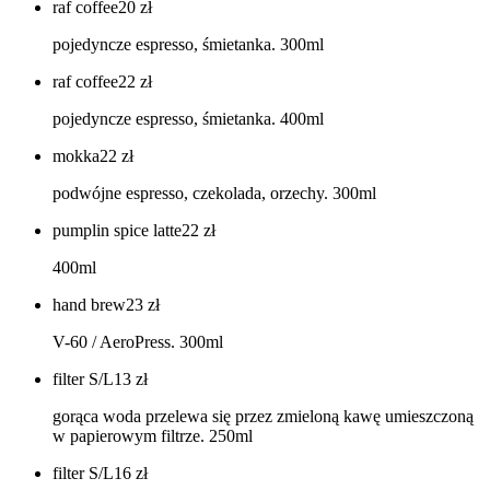
raf coffee
20
zł
pojedyncze espresso, śmietanka. 300ml
raf coffee
22
zł
pojedyncze espresso, śmietanka. 400ml
mokka
22
zł
podwójne espresso, czekolada, orzechy. 300ml
pumplin spice latte
22
zł
400ml
hand brew
23
zł
V-60 / AeroPress. 300ml
filter S/L
13
zł
gorąca woda przelewa się przez zmieloną kawę umieszczoną
w papierowym filtrze. 250ml
filter S/L
16
zł