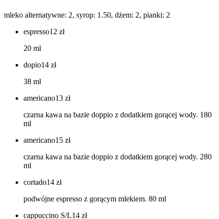
mleko alternatywne: 2, syrop: 1.50, dżem: 2, pianki: 2
espresso
12
zł
20 ml
dopio
14
zł
38 ml
americano
13
zł
czarna kawa na bazie doppio z dodatkiem gorącej wody. 180
ml
americano
15
zł
czarna kawa na bazie doppio z dodatkiem gorącej wody. 280
ml
cortado
14
zł
podwójne espresso z gorącym mlekiem. 80 ml
cappuccino S/L
14
zł