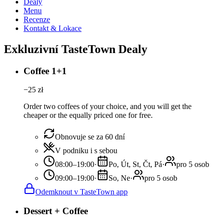
Dealy
Menu
Recenze
Kontakt & Lokace
Exkluzivní TasteTown Dealy
Coffee 1+1
−
25
zł
Order two coffees of your choice, and you will get the
cheaper or the equally priced one for free.
Obnovuje se za 60 dní
V podniku i s sebou
08:00–19:00
·
Po, Út, St, Čt, Pá
·
pro 5 osob
09:00–19:00
·
So, Ne
·
pro 5 osob
Odemknout v TasteTown app
Dessert + Coffee