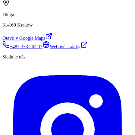
Długa
31-160 Kraków
Otevři v Google Maps
+487 333 262 37
Webové stránky
Sledujte nás