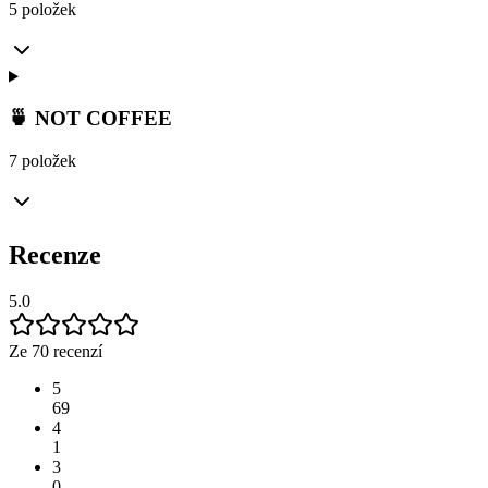
5 položek
🍵 NOT COFFEE
7 položek
Recenze
5.0
Ze 70 recenzí
5
69
4
1
3
0