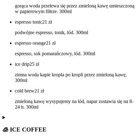
gorąca woda przelewa się przez zmieloną kawę umieszczoną
w papierowym filtrze. 300ml
espresso tonic
21
zł
podwójne espresso, tonik, lód. 300ml
espresso orange
21
zł
espresso, sok pomarańczowy, lód. 300ml
ice drip
25
zł
zimna woda kapie kropla po kropli przez zmieloną kawę.
300ml
cold brew
21
zł
zmieloną kawę wysypujemy na lód, napar zostawia się na 8-
24 h. 300ml
🧊 ICE COFFEE