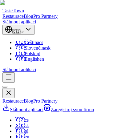
TasteTown
Restaurace
Blog
Pro Partnery
Stáhnout aplikaci
🇨🇿
cs
🇨🇿
Čeština
cs
🇸🇰
Slovenčina
sk
🇵🇱
Polski
pl
🇬🇧
English
en
Stáhnout aplikaci
Restaurace
Blog
Pro Partnery
Stáhnout aplikaci
Zaregistruj svou firmu
🇨🇿
cs
🇸🇰
sk
🇵🇱
pl
🇬🇧
en