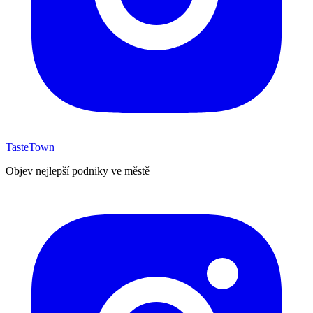
TasteTown
Objev nejlepší podniky ve městě