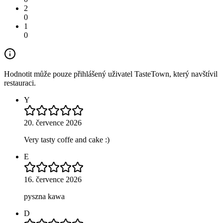
2
0
1
0
Hodnotit může pouze přihlášený uživatel TasteTown, který navštívil
restauraci.
Y
20. července 2026
Very tasty coffe and cake :)
E
16. července 2026
pyszna kawa
D