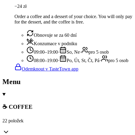
−
24
zł
Order a coffee and a dessert of your choice. You will only pay
for the dessert, and the coffee is free.
Obnovuje se za 60 dní
Konzumace v podniku
09:00–19:00
·
So, Ne
·
pro 5 osob
08:00–19:00
·
Po, Út, St, Čt, Pá
·
pro 5 osob
Odemknout v TasteTown app
Menu
☕ COFFEE
22 položek