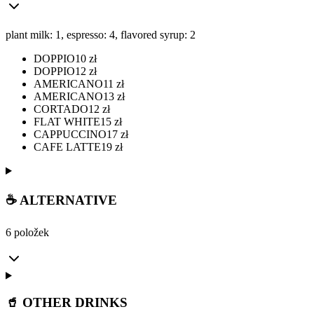
plant milk: 1, espresso: 4, flavored syrup: 2
DOPPIO
10
zł
DOPPIO
12
zł
AMERICANO
11
zł
AMERICANO
13
zł
CORTADO
12
zł
FLAT WHITE
15
zł
CAPPUCCINO
17
zł
CAFE LATTE
19
zł
☕ ALTERNATIVE
6 položek
🥤 OTHER DRINKS