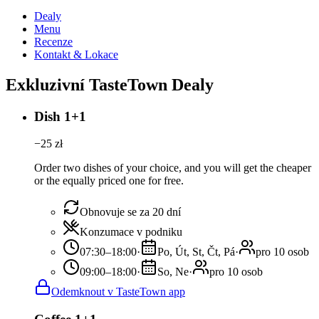
Dealy
Menu
Recenze
Kontakt & Lokace
Exkluzivní TasteTown Dealy
Dish 1+1
−
25
zł
Order two dishes of your choice, and you will get the cheaper
or the equally priced one for free.
Obnovuje se za 20 dní
Konzumace v podniku
07:30–18:00
·
Po, Út, St, Čt, Pá
·
pro 10 osob
09:00–18:00
·
So, Ne
·
pro 10 osob
Odemknout v TasteTown app