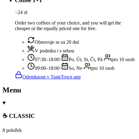
Coffee 1+1
−
24
zł
Order two coffees of your choice, and you will get the
cheaper or the equally priced one for free.
Obnovuje se za 20 dní
V podniku i s sebou
07:30–18:00
·
Po, Út, St, Čt, Pá
·
pro 10 osob
09:00–18:00
·
So, Ne
·
pro 10 osob
Odemknout v TasteTown app
Menu
☕ CLASSIC
8 položek