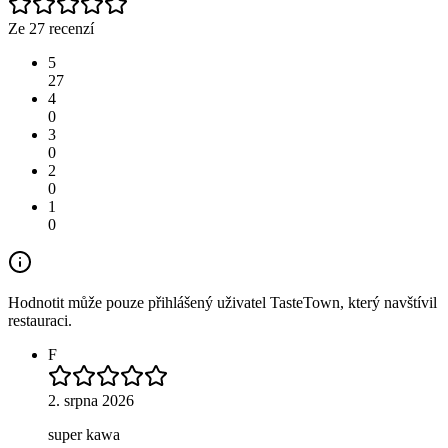
Ze 27 recenzí
5
27
4
0
3
0
2
0
1
0
Hodnotit může pouze přihlášený uživatel TasteTown, který navštívil
restauraci.
F
2. srpna 2026
super kawa