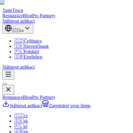
TasteTown
Restaurace
Blog
Pro Partnery
Stáhnout aplikaci
🇨🇿
cs
🇨🇿
Čeština
cs
🇸🇰
Slovenčina
sk
🇵🇱
Polski
pl
🇬🇧
English
en
Stáhnout aplikaci
Restaurace
Blog
Pro Partnery
Stáhnout aplikaci
Zaregistruj svou firmu
🇨🇿
cs
🇸🇰
sk
🇵🇱
pl
🇬🇧
en