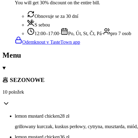
You will get 30% discount on the entire bill.
Obnovuje se za 30 dní
S sebou
12:00–17:00
·
Po, Út, St, Čt, Pá
·
pro 7 osob
Odemknout v TasteTown app
Menu
🥟 SEZONOWE
10 položek
lemon mustard chicken
28
zł
grillowany kurczak, kuskus perłowy, cytryna, musztarda, mió
lemon mustard chicken
36
zł