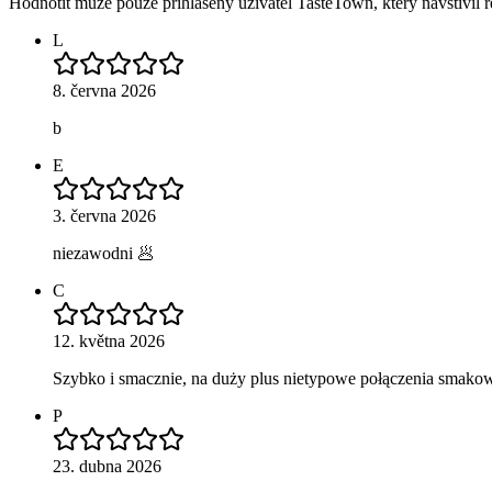
Hodnotit může pouze přihlášený uživatel TasteTown, který navštívil re
L
8. června 2026
b
E
3. června 2026
niezawodni 🥟
C
12. května 2026
Szybko i smacznie, na duży plus nietypowe połączenia smako
P
23. dubna 2026