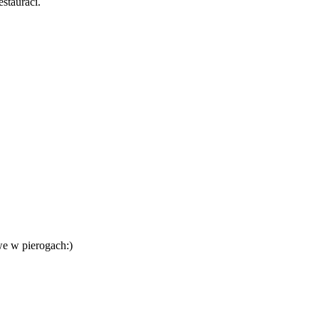
stauraci.
we w pierogach:)