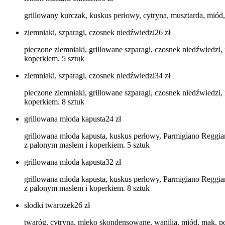
grillowany kurczak, kuskus perłowy, cytryna, musztarda, mió
ziemniaki, szparagi, czosnek niedźwiedzi
26
zł
pieczone ziemniaki, grillowane szparagi, czosnek niedźwiedzi
koperkiem. 5 sztuk
ziemniaki, szparagi, czosnek niedźwiedzi
34
zł
pieczone ziemniaki, grillowane szparagi, czosnek niedźwiedzi
koperkiem. 8 sztuk
grillowana młoda kapusta
24
zł
grillowana młoda kapusta, kuskus perłowy, Parmigiano Reggiano
z palonym masłem i koperkiem. 5 sztuk
grillowana młoda kapusta
32
zł
grillowana młoda kapusta, kuskus perłowy, Parmigiano Reggiano
z palonym masłem i koperkiem. 8 sztuk
słodki twarożek
26
zł
twaróg, cytryna, mleko skondensowane, wanilia, miód, mak. 