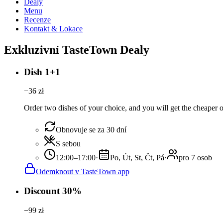
Dealy
Menu
Recenze
Kontakt & Lokace
Exkluzivní TasteTown Dealy
Dish 1+1
−
36
zł
Order two dishes of your choice, and you will get the cheaper or
Obnovuje se za 30 dní
S sebou
12:00–17:00
·
Po, Út, St, Čt, Pá
·
pro 7 osob
Odemknout v TasteTown app
Discount 30%
−
99
zł