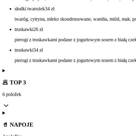
słodki twarożek
34
zł
twaróg, cytryna, mleko skondensowane, wanilia, miód, mak. 
truskawki
26
zł
pierogi z truskawkami podane z jogurtowym sosem z białą czeko
truskawki
34
zł
pierogi z truskawkami podane z jogurtowym sosem z białą czeko
🥟 TOP 3
6 položek
🥤 NAPOJE