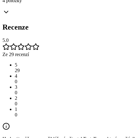
4 položky
Recenze
5.0
Ze 29 recenzí
5
29
4
0
3
0
2
0
1
0