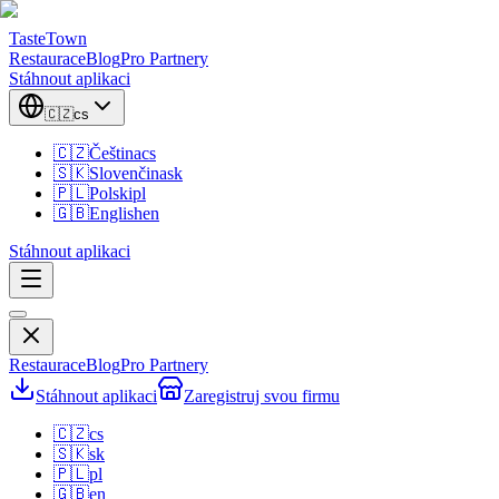
TasteTown
Restaurace
Blog
Pro Partnery
Stáhnout aplikaci
🇨🇿
cs
🇨🇿
Čeština
cs
🇸🇰
Slovenčina
sk
🇵🇱
Polski
pl
🇬🇧
English
en
Stáhnout aplikaci
Restaurace
Blog
Pro Partnery
Stáhnout aplikaci
Zaregistruj svou firmu
🇨🇿
cs
🇸🇰
sk
🇵🇱
pl
🇬🇧
en