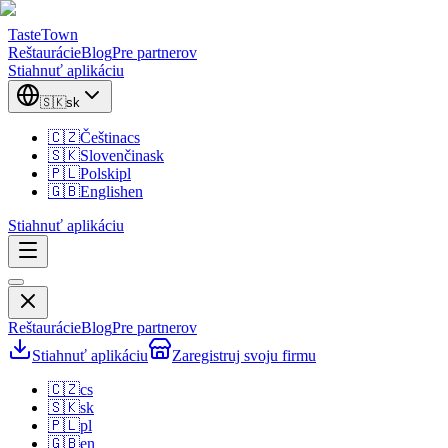
TasteTown
Reštaurácie
Blog
Pre partnerov
Stiahnuť aplikáciu
🇸🇰
sk
🇨🇿
Čeština
cs
🇸🇰
Slovenčina
sk
🇵🇱
Polski
pl
🇬🇧
English
en
Stiahnuť aplikáciu
Reštaurácie
Blog
Pre partnerov
Stiahnuť aplikáciu
Zaregistruj svoju firmu
🇨🇿
cs
🇸🇰
sk
🇵🇱
pl
🇬🇧
en