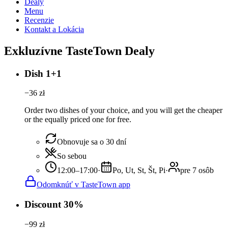
Dealy
Menu
Recenzie
Kontakt a Lokácia
Exkluzívne TasteTown Dealy
Dish 1+1
−
36
zł
Order two dishes of your choice, and you will get the cheaper
or the equally priced one for free.
Obnovuje sa o 30 dní
So sebou
12:00–17:00
·
Po, Ut, St, Št, Pi
·
pre 7 osôb
Odomknúť v TasteTown app
Discount 30%
−
99
zł