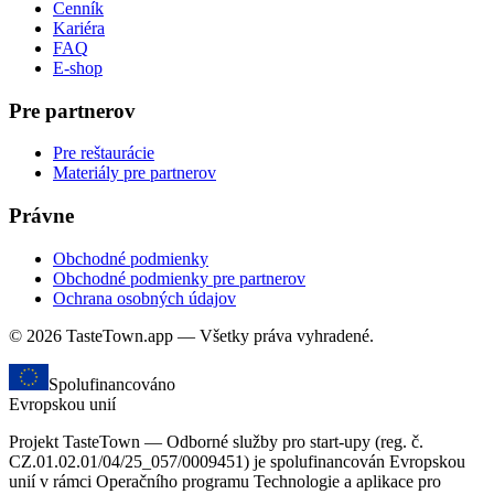
Cenník
Kariéra
FAQ
E-shop
Pre partnerov
Pre reštaurácie
Materiály pre partnerov
Právne
Obchodné podmienky
Obchodné podmienky pre partnerov
Ochrana osobných údajov
© 2026 TasteTown.app — Všetky práva vyhradené.
Spolufinancováno
Evropskou unií
Projekt TasteTown — Odborné služby pro start-upy (reg. č.
CZ.01.02.01/04/25_057/0009451) je spolufinancován Evropskou
unií v rámci Operačního programu Technologie a aplikace pro