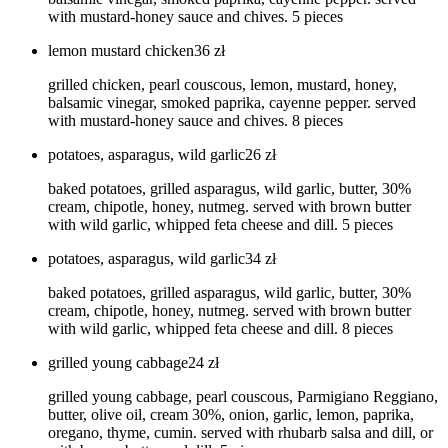
with mustard-honey sauce and chives. 5 pieces
lemon mustard chicken
36
zł
grilled chicken, pearl couscous, lemon, mustard, honey,
balsamic vinegar, smoked paprika, cayenne pepper. served
with mustard-honey sauce and chives. 8 pieces
potatoes, asparagus, wild garlic
26
zł
baked potatoes, grilled asparagus, wild garlic, butter, 30%
cream, chipotle, honey, nutmeg. served with brown butter
with wild garlic, whipped feta cheese and dill. 5 pieces
potatoes, asparagus, wild garlic
34
zł
baked potatoes, grilled asparagus, wild garlic, butter, 30%
cream, chipotle, honey, nutmeg. served with brown butter
with wild garlic, whipped feta cheese and dill. 8 pieces
grilled young cabbage
24
zł
grilled young cabbage, pearl couscous, Parmigiano Reggiano,
butter, olive oil, cream 30%, onion, garlic, lemon, paprika,
oregano, thyme, cumin. served with rhubarb salsa and dill, or