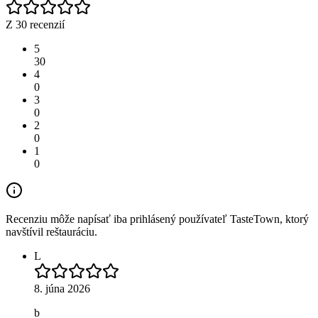
Z 30 recenzií
5
30
4
0
3
0
2
0
1
0
Recenziu môže napísať iba prihlásený používateľ TasteTown, ktorý
navštívil reštauráciu.
L
8. júna 2026
b