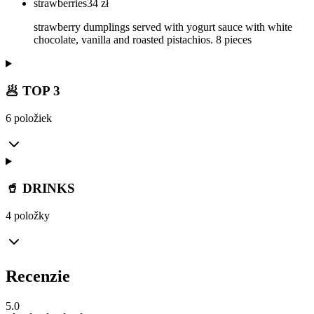
strawberries
34
zł
strawberry dumplings served with yogurt sauce with white
chocolate, vanilla and roasted pistachios. 8 pieces
🥟 TOP 3
6 položiek
🥤 DRINKS
4 položky
Recenzie
5.0