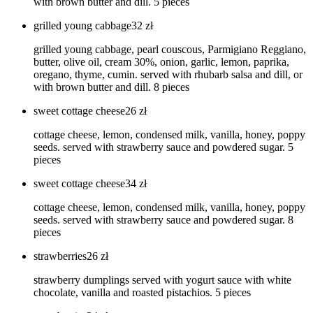
with brown butter and dill. 5 pieces
grilled young cabbage
32
zł
grilled young cabbage, pearl couscous, Parmigiano Reggiano,
butter, olive oil, cream 30%, onion, garlic, lemon, paprika,
oregano, thyme, cumin. served with rhubarb salsa and dill, or
with brown butter and dill. 8 pieces
sweet cottage cheese
26
zł
cottage cheese, lemon, condensed milk, vanilla, honey, poppy
seeds. served with strawberry sauce and powdered sugar. 5
pieces
sweet cottage cheese
34
zł
cottage cheese, lemon, condensed milk, vanilla, honey, poppy
seeds. served with strawberry sauce and powdered sugar. 8
pieces
strawberries
26
zł
strawberry dumplings served with yogurt sauce with white
chocolate, vanilla and roasted pistachios. 5 pieces