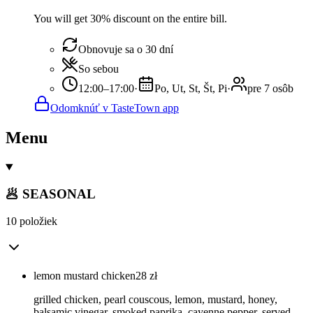
You will get 30% discount on the entire bill.
Obnovuje sa o 30 dní
So sebou
12:00–17:00
·
Po, Ut, St, Št, Pi
·
pre 7 osôb
Odomknúť v TasteTown app
Menu
🥟 SEASONAL
10 položiek
lemon mustard chicken
28
zł
grilled chicken, pearl couscous, lemon, mustard, honey,
balsamic vinegar, smoked paprika, cayenne pepper. served