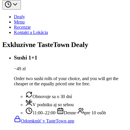
Dealy
Menu
Recenzie
Kontakt a Lokácia
Exkluzívne TasteTown Dealy
Sushi 1+1
−
49
zł
Order two sushi rolls of your choice, and you will get the
cheaper or the equally priced one for free.
Obnovuje sa o 30 dní
V podniku aj so sebou
11:00–22:00
·
Denne
·
pre 10 osôb
Odomknúť v TasteTown app