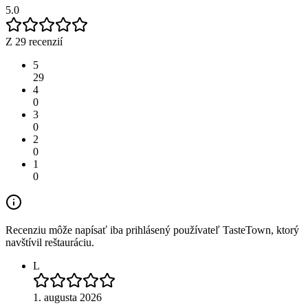
5.0
Z 29 recenzií
5
29
4
0
3
0
2
0
1
0
Recenziu môže napísať iba prihlásený používateľ TasteTown, ktorý
navštívil reštauráciu.
L
1. augusta 2026