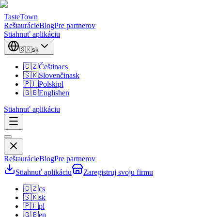
TasteTown
Reštaurácie
Blog
Pre partnerov
Stiahnuť aplikáciu
🇸🇰
sk
🇨🇿
Čeština
cs
🇸🇰
Slovenčina
sk
🇵🇱
Polski
pl
🇬🇧
English
en
Stiahnuť aplikáciu
Reštaurácie
Blog
Pre partnerov
Stiahnuť aplikáciu
Zaregistruj svoju firmu
🇨🇿
cs
🇸🇰
sk
🇵🇱
pl
🇬🇧
en