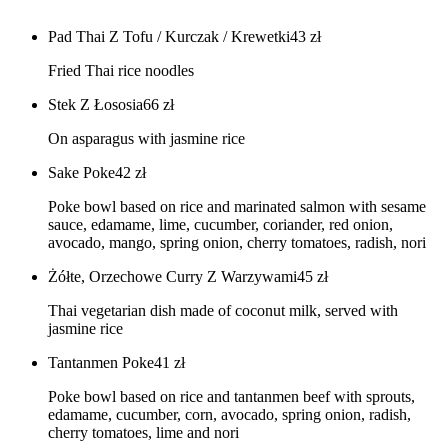
Pad Thai Z Tofu / Kurczak / Krewetki
43
zł
Fried Thai rice noodles
Stek Z Łososia
66
zł
On asparagus with jasmine rice
Sake Poke
42
zł
Poke bowl based on rice and marinated salmon with sesame
sauce, edamame, lime, cucumber, coriander, red onion,
avocado, mango, spring onion, cherry tomatoes, radish, nori
Żółte, Orzechowe Curry Z Warzywami
45
zł
Thai vegetarian dish made of coconut milk, served with
jasmine rice
Tantanmen Poke
41
zł
Poke bowl based on rice and tantanmen beef with sprouts,
edamame, cucumber, corn, avocado, spring onion, radish,
cherry tomatoes, lime and nori