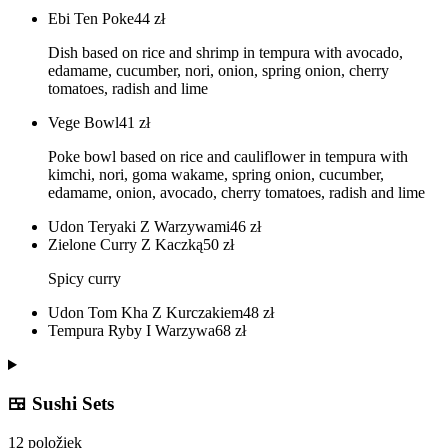
Ebi Ten Poke
44
zł
Dish based on rice and shrimp in tempura with avocado,
edamame, cucumber, nori, onion, spring onion, cherry
tomatoes, radish and lime
Vege Bowl
41
zł
Poke bowl based on rice and cauliflower in tempura with
kimchi, nori, goma wakame, spring onion, cucumber,
edamame, onion, avocado, cherry tomatoes, radish and lime
Udon Teryaki Z Warzywami
46
zł
Zielone Curry Z Kaczką
50
zł
Spicy curry
Udon Tom Kha Z Kurczakiem
48
zł
Tempura Ryby I Warzywa
68
zł
🍱 Sushi Sets
12 položiek