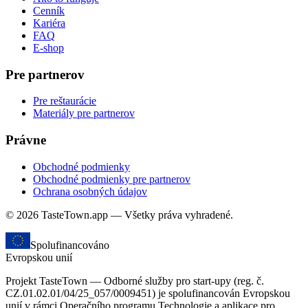
Cenník
Kariéra
FAQ
E-shop
Pre partnerov
Pre reštaurácie
Materiály pre partnerov
Právne
Obchodné podmienky
Obchodné podmienky pre partnerov
Ochrana osobných údajov
© 2026 TasteTown.app — Všetky práva vyhradené.
Spolufinancováno
Evropskou unií
Projekt TasteTown — Odborné služby pro start-upy (reg. č.
CZ.01.02.01/04/25_057/0009451) je spolufinancován Evropskou
unií v rámci Operačního programu Technologie a aplikace pro