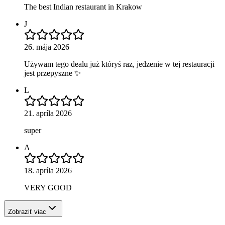
The best Indian restaurant in Krakow
J
26. mája 2026
Używam tego dealu już któryś raz, jedzenie w tej restauracji
jest przepyszne ✨
L
21. apríla 2026
super
A
18. apríla 2026
VERY GOOD
Zobraziť viac