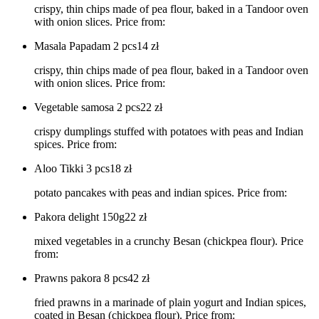
crispy, thin chips made of pea flour, baked in a Tandoor oven
with onion slices. Price from:
Masala Papadam 2 pcs
14
zł
crispy, thin chips made of pea flour, baked in a Tandoor oven
with onion slices. Price from:
Vegetable samosa 2 pcs
22
zł
crispy dumplings stuffed with potatoes with peas and Indian
spices. Price from:
Aloo Tikki 3 pcs
18
zł
potato pancakes with peas and indian spices. Price from:
Pakora delight 150g
22
zł
mixed vegetables in a crunchy Besan (chickpea flour). Price
from:
Prawns pakora 8 pcs
42
zł
fried prawns in a marinade of plain yogurt and Indian spices,
coated in Besan (chickpea flour). Price from: