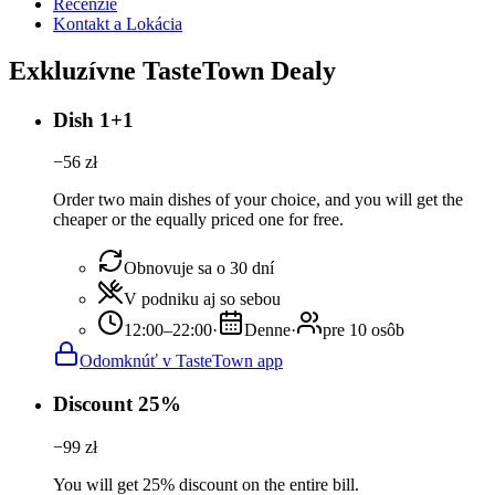
Recenzie
Kontakt a Lokácia
Exkluzívne TasteTown Dealy
Dish 1+1
−
56
zł
Order two main dishes of your choice, and you will get the
cheaper or the equally priced one for free.
Obnovuje sa o 30 dní
V podniku aj so sebou
12:00–22:00
·
Denne
·
pre 10 osôb
Odomknúť v TasteTown app
Discount 25%
−
99
zł
You will get 25% discount on the entire bill.