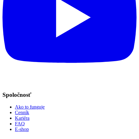
Spoločnosť
Ako to funguje
Cenník
Kariéra
FAQ
E-shop