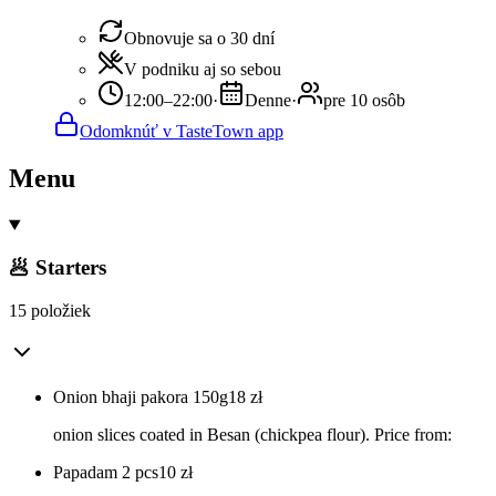
Obnovuje sa o 30 dní
V podniku aj so sebou
12:00–22:00
·
Denne
·
pre 10 osôb
Odomknúť v TasteTown app
Menu
🥟 Starters
15 položiek
Onion bhaji pakora 150g
18
zł
onion slices coated in Besan (chickpea flour). Price from:
Papadam 2 pcs
10
zł