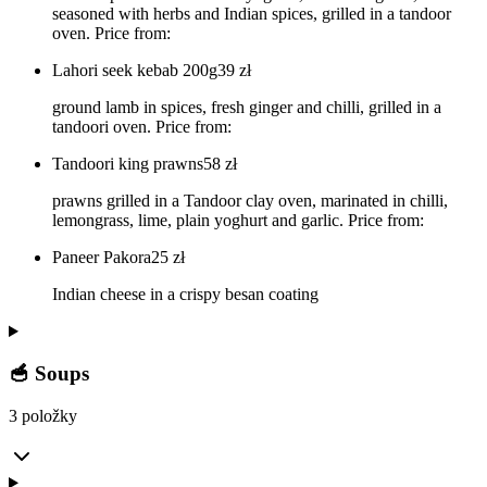
seasoned with herbs and Indian spices, grilled in a tandoor
oven. Price from:
Lahori seek kebab 200g
39
zł
ground lamb in spices, fresh ginger and chilli, grilled in a
tandoori oven. Price from:
Tandoori king prawns
58
zł
prawns grilled in a Tandoor clay oven, marinated in chilli,
lemongrass, lime, plain yoghurt and garlic. Price from:
Paneer Pakora
25
zł
Indian cheese in a crispy besan coating
🥣 Soups
3 položky