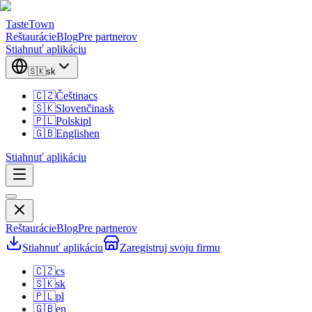
TasteTown
Reštaurácie
Blog
Pre partnerov
Stiahnuť aplikáciu
🇸🇰
sk
🇨🇿
Čeština
cs
🇸🇰
Slovenčina
sk
🇵🇱
Polski
pl
🇬🇧
English
en
Stiahnuť aplikáciu
Reštaurácie
Blog
Pre partnerov
Stiahnuť aplikáciu
Zaregistruj svoju firmu
🇨🇿
cs
🇸🇰
sk
🇵🇱
pl
🇬🇧
en