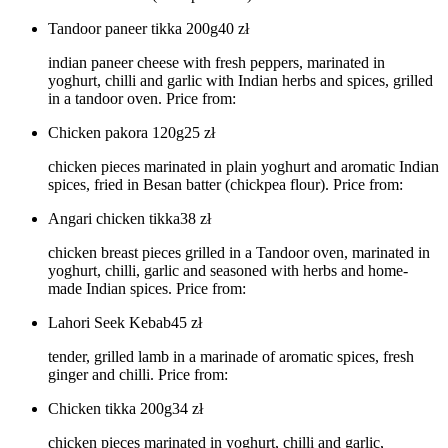
Tandoor paneer tikka 200g
40
zł
indian paneer cheese with fresh peppers, marinated in
yoghurt, chilli and garlic with Indian herbs and spices, grilled
in a tandoor oven. Price from:
Chicken pakora 120g
25
zł
chicken pieces marinated in plain yoghurt and aromatic Indian
spices, fried in Besan batter (chickpea flour). Price from:
Angari chicken tikka
38
zł
chicken breast pieces grilled in a Tandoor oven, marinated in
yoghurt, chilli, garlic and seasoned with herbs and home-
made Indian spices. Price from:
Lahori Seek Kebab
45
zł
tender, grilled lamb in a marinade of aromatic spices, fresh
ginger and chilli. Price from:
Chicken tikka 200g
34
zł
chicken pieces marinated in yoghurt, chilli and garlic,