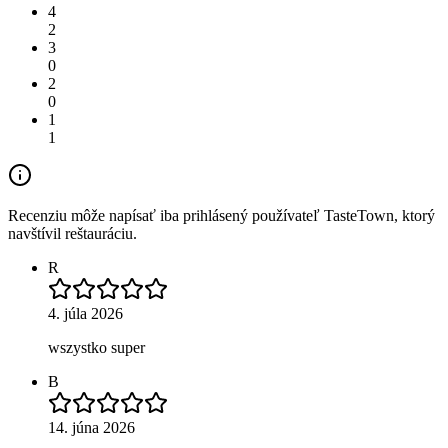
4
2
3
0
2
0
1
1
Recenziu môže napísať iba prihlásený používateľ TasteTown, ktorý
navštívil reštauráciu.
R
4. júla 2026
wszystko super
B
14. júna 2026