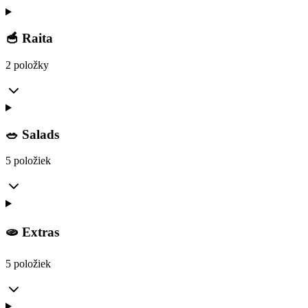
🥣 Raita
2 položky
🥗 Salads
5 položiek
🫓 Extras
5 položiek