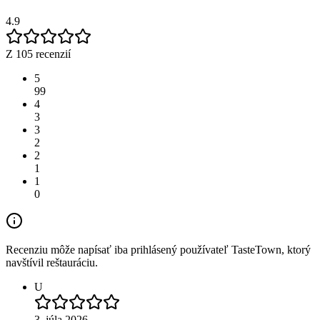
4.9
Z 105 recenzií
5
99
4
3
3
2
2
1
1
0
Recenziu môže napísať iba prihlásený používateľ TasteTown, ktorý
navštívil reštauráciu.
U
3. júla 2026