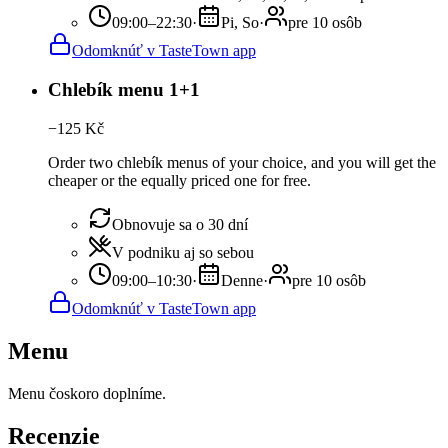
09:00–22:30
·
Pi, So
·
pre 10 osôb
Odomknúť v TasteTown app
Chlebík menu 1+1
−
125
Kč
Order two chlebík menus of your choice, and you will get the
cheaper or the equally priced one for free.
Obnovuje sa o 30 dní
V podniku aj so sebou
09:00–10:30
·
Denne
·
pre 10 osôb
Odomknúť v TasteTown app
Menu
Menu čoskoro doplníme.
Recenzie