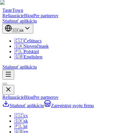
TasteTown
Reštaurácie
Blog
Pre partnerov
Stiahnuť aplikáciu
🇸🇰
sk
🇨🇿
Čeština
cs
🇸🇰
Slovenčina
sk
🇵🇱
Polski
pl
🇬🇧
English
en
Stiahnuť aplikáciu
Reštaurácie
Blog
Pre partnerov
Stiahnuť aplikáciu
Zaregistruj svoju firmu
🇨🇿
cs
🇸🇰
sk
🇵🇱
pl
🇬🇧
en