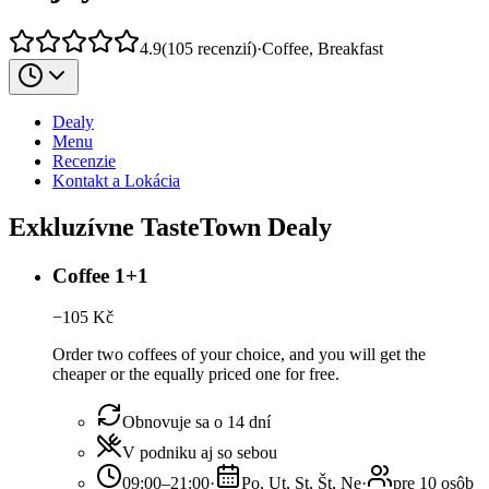
4.9
(
105
recenzií
)
·
Coffee, Breakfast
Dealy
Menu
Recenzie
Kontakt a Lokácia
Exkluzívne TasteTown Dealy
Coffee 1+1
−
105
Kč
Order two coffees of your choice, and you will get the
cheaper or the equally priced one for free.
Obnovuje sa o 14 dní
V podniku aj so sebou
09:00–21:00
·
Po, Ut, St, Št, Ne
·
pre 10 osôb