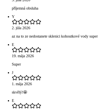
příjemná obsluha
Y
2. júla 2026
az na to ze nedostanete sklenici kohoutkové vody super
E
19. mája 2026
Super
J
1. mája 2026
skvělý!🤩
E